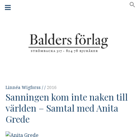
Skip
Main
navigation
to
Menu
content
Linnéa Wigforss
2016
Sanningen kom inte naken till
världen – Samtal med Anita
Grede