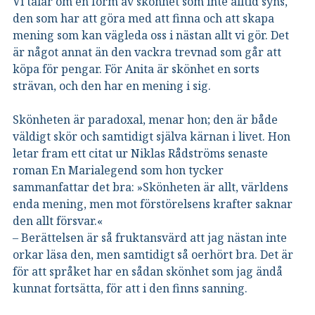
Vi talar om en form av skönhet som inte alltid syns,
den som har att göra med att finna och att skapa
mening som kan vägleda oss i nästan allt vi gör. Det
är något annat än den vackra trevnad som går att
köpa för pengar. För Anita är skönhet en sorts
strävan, och den har en mening i sig.
Skönheten är paradoxal, menar hon; den är både
väldigt skör och samtidigt själva kärnan i livet. Hon
letar fram ett citat ur Niklas Rådströms senaste
roman En Marialegend som hon tycker
sammanfattar det bra: »Skönheten är allt, världens
enda mening, men mot förstörelsens krafter saknar
den allt försvar.«
– Berättelsen är så fruktansvärd att jag nästan inte
orkar läsa den, men samtidigt så oerhört bra. Det är
för att språket har en sådan skönhet som jag ändå
kunnat fortsätta, för att i den finns sanning.