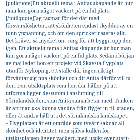
[pullquote]Ett aktuellt tema i Anitas skapande är hur
man kan göra något vackert på en ful plats.
[/pullquote]Jag fastnar för det där med
försvarslösheten; att skönheten endast skyddas av en
tunn ytspänning, och om den spricker raseras allt.
Det kräver så mycket om-sorg för att bygga upp den
igen. Ett aktuellt tema i Anitas skapande är hur man
kan göra något vackert på en ful plats. Sedan i början
av maj leder hon ett projekt vid Skavsta flygplats
utanför Nyköping, ett ställe där ingen riktigt
förväntar sig nna skönhet och dit Anita därför vill ta
den. Den utsiktsplats som hon där håller på att
utforma ligger dessutom i anslutning till
Sörmlandsleden, som Anita samarbetar med. Tanken
är att man ska kunna vandra från flyget in till staden,
eller åt andra håll ut i det sörmländska landskapet.
– Flygplatsen är ett område som tyvärr saknar all
skönhet och identitet, men själva kullen för
utsiktsplatsen ligger vackert, med utsikt över start-