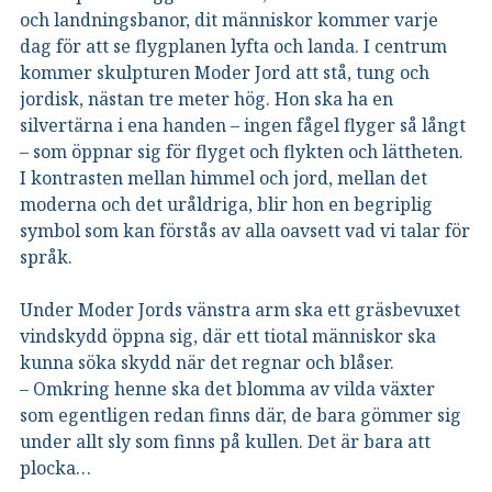
och landningsbanor, dit människor kommer varje
dag för att se flygplanen lyfta och landa. I centrum
kommer skulpturen Moder Jord att stå, tung och
jordisk, nästan tre meter hög. Hon ska ha en
silvertärna i ena handen – ingen fågel flyger så långt
– som öppnar sig för flyget och flykten och lättheten.
I kontrasten mellan himmel och jord, mellan det
moderna och det uråldriga, blir hon en begriplig
symbol som kan förstås av alla oavsett vad vi talar för
språk.
Under Moder Jords vänstra arm ska ett gräsbevuxet
vindskydd öppna sig, där ett tiotal människor ska
kunna söka skydd när det regnar och blåser.
– Omkring henne ska det blomma av vilda växter
som egentligen redan finns där, de bara gömmer sig
under allt sly som finns på kullen. Det är bara att
plocka…