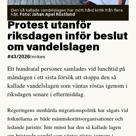
Den så kallade vandelslagen har mött hård kritik från flera
håll.
Foto: Johan Apel Röstlund
Protest utanför
riksdagen inför beslut
om vandelslagen
#43/2026
Inrikes
Ett hundratal personer samlades vid lunchtid på
måndagen i ett sista försök att stoppa den så
kallade vandelslagen som väntas röstas igenom i
riksdagen senare i eftermiddag.
Regeringens stenhårda migrationspolitik har sågats vid
fotknölarna av både människorättsorganisationer och
ledande jurister. Inte minst har den så kallade lagen
om bristande vandel som väntas röstas igenom i