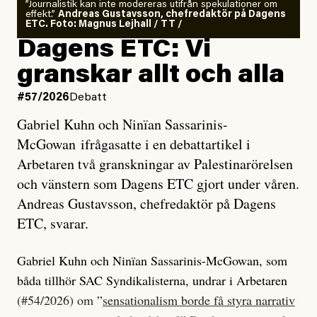
”Journalistik kan inte modereras utifrån spekulationer om
effekt.”
Andreas Gustavsson, chefredaktör på Dagens
ETC. Foto: Magnus Lejhall / TT /
Dagens ETC: Vi
granskar allt och alla
#57/2026
Debatt
Gabriel Kuhn och Ninïan Sassarinis-
McGowan ifrågasatte i en debattartikel i
Arbetaren två granskningar av Palestinarörelsen
och vänstern som Dagens ETC gjort under våren.
Andreas Gustavsson, chefredaktör på Dagens
ETC, svarar.
Gabriel Kuhn och Ninïan Sassarinis-McGowan, som
båda tillhör SAC Syndikalisterna, undrar i Arbetaren
(#54/2026) om ”
sensationalism borde få styra narrativ