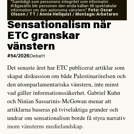
”Samtidigt som personens integritet som informatör
ifrågasätts blir personen den enda källan till spektakulär
information om den autonoma vänstern.”
Foto: Oscar
Olsson / TT / Annie Hellquist / Montage: Arbetaren
Sensationalism när
ETC granskar
vänstern
#54/2026
Debatt
Det senaste året har ETC publicerat artiklar som
skapat diskussion om både Palestinarörelsen och
den utomparlamentariska vänstern, inte minst
vad gäller informationssäkerhet. Gabriel Kuhn
och Ninïan Sassarinis-McGowan menar att
artiklarna baseras på tvivelaktiga grunder och
undrar om sensationalism borde få styra narrativ
inom vänsterns medielandskap.