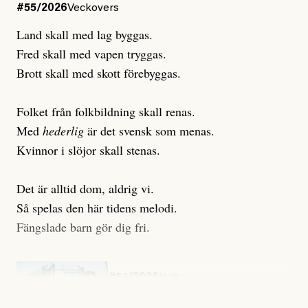
#55/2026
Veckovers
Land skall med lag byggas.
Fred skall med vapen tryggas.
Brott skall med skott förebyggas.
Folket från folkbildning skall renas.
Med
hederlig
är det svensk som menas.
Kvinnor i slöjor skall stenas.
Det är alltid dom, aldrig vi.
Så spelas den här tidens melodi.
Fängslade barn gör dig fri.
#54/2026
Kultur
Snart skrivs boken ”Barn i
fängelse”