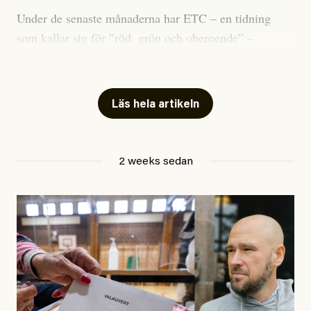
Under de senaste månaderna har ETC – en tidning
som kallar sig för ”röd, grön och oberoende” –
publicerat två artiklar som vi gärna vill kommentera.
Artiklarna väcker flera frågor: Vem är det som ETC
skriver för? Vad betyder det att vara en ”röd, grön och
Läs hela artikeln
oberoende” tidning? Och vad är egentligen bra
journalistik?
2 weeks sedan
Den första artikeln publicerades den 10 mars 2026.
Titeln är
”Mystiska mannen förföljde ministern –
utpekas som israelisk infiltratör”
. Enligt ingressen
handlar artikeln om en person vars ”bakgrund skapar
splittring och oro i rörelsen”. Problemet är att artikeln
skapar betydligt mer oro i palestinarörelsen – och den
oberoende vänstern – än den porträtterade personen
eller dess bakgrund.