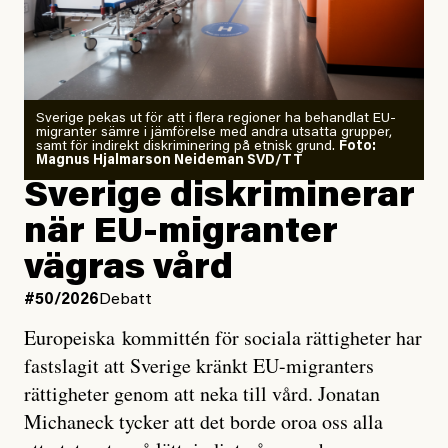
Årets El Niño kan bli den
starkaste som uppmätts
Zeke Hausfather är chockad igen efter att ha
Sverige pekas ut för att i flera regioner ha behandlat EU-
analyserat hur de olika klimatmodellerna bedömer
migranter sämre i jämförelse med andra utsatta grupper,
samt för indirekt diskriminering på etnisk grund.
Foto:
läget för hur den begynnande El Niño-händelsen ska
Magnus Hjalmarson Neideman SVD/TT
utveckla sig. El Niño är ett återkommande
Sverige diskriminerar
väderfenomen som uppstår när havsvattnet i delar av
när EU-migranter
Stilla havet blir ovanligt varmt. Det påverkar vädret
vägras vård
över stora delar av världen och under
våren
har
forskare allt oftare varnat för att den här El Niñon
#50/2026
Debatt
kommer att bli extrem.
Europeiska kommittén för sociala rättigheter har
fastslagit att Sverige kränkt EU-migranters
Det verkar vara en underdrift, menar nu Zeke
rättigheter genom att neka till vård. Jonatan
Hausfather.
Michaneck tycker att det borde oroa oss alla