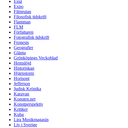
Essä
Expo
Filmrutan
Filosofisk tidskrift
Flamman
FLM
Författaren
Fotografisk tidskrift
Fronesis
Geografier
Glänta
Grönköpings Veckoblad
Hemslöjd
Historiskan
Hjärnstorm
Horisont
Jefferson
Judisk Krönika
Karavan
Konsten.net
Konstperspektiv
Kritiker
Kuba
Lira Musikmagasin
Liv i Sverige