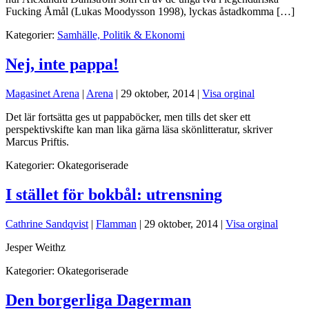
Fucking Åmål (Lukas Moodysson 1998), lyckas åstadkomma […]
Kategorier:
Samhälle, Politik & Ekonomi
Nej, inte pappa!
Magasinet Arena
|
Arena
|
29 oktober, 2014
|
Visa orginal
Det lär fortsätta ges ut pappaböcker, men tills det sker ett
perspektivskifte kan man lika gärna läsa skönlitteratur, skriver
Marcus Priftis.
Kategorier:
Okategoriserade
I stället för bokbål: utrensning
Cathrine Sandqvist
|
Flamman
|
29 oktober, 2014
|
Visa orginal
Jesper Weithz
Kategorier:
Okategoriserade
Den borgerliga Dagerman