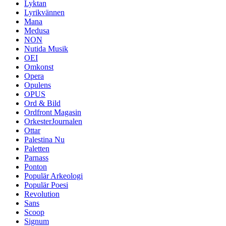
Lyktan
Lyrikvännen
Mana
Medusa
NON
Nutida Musik
OEI
Omkonst
Opera
Opulens
OPUS
Ord & Bild
Ordfront Magasin
OrkesterJournalen
Ottar
Palestina Nu
Paletten
Parnass
Ponton
Populär Arkeologi
Populär Poesi
Revolution
Sans
Scoop
Signum