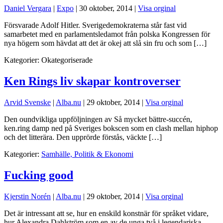
Daniel Vergara
|
Expo
|
30 oktober, 2014
|
Visa orginal
Försvarade Adolf Hitler. Sverigedemokraterna står fast vid
samarbetet med en parlamentsledamot från polska Kongressen för
nya högern som hävdat att det är okej att slå sin fru och som […]
Kategorier:
Okategoriserade
Ken Rings liv skapar kontroverser
Arvid Svenske
|
Alba.nu
|
29 oktober, 2014
|
Visa orginal
Den oundvikliga uppföljningen av Så mycket bättre-succén,
ken.ring damp ned på Sveriges bokscen som en clash mellan hiphop
och det litterära. Den upprörde förstås, väckte […]
Kategorier:
Samhälle, Politik & Ekonomi
Fucking good
Kjerstin Norén
|
Alba.nu
|
29 oktober, 2014
|
Visa orginal
Det är intressant att se, hur en enskild konstnär för språket vidare,
hur Alexandra Dahlström som en av de unga två i legendariska