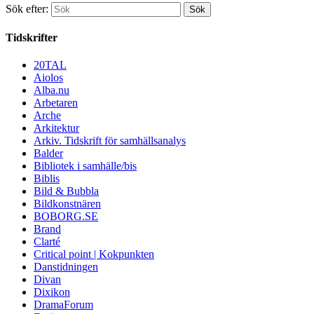
Sök efter:
Tidskrifter
20TAL
Aiolos
Alba.nu
Arbetaren
Arche
Arkitektur
Arkiv. Tidskrift för samhällsanalys
Balder
Bibliotek i samhälle/bis
Biblis
Bild & Bubbla
Bildkonstnären
BOBORG.SE
Brand
Clarté
Critical point | Kokpunkten
Danstidningen
Divan
Dixikon
DramaForum