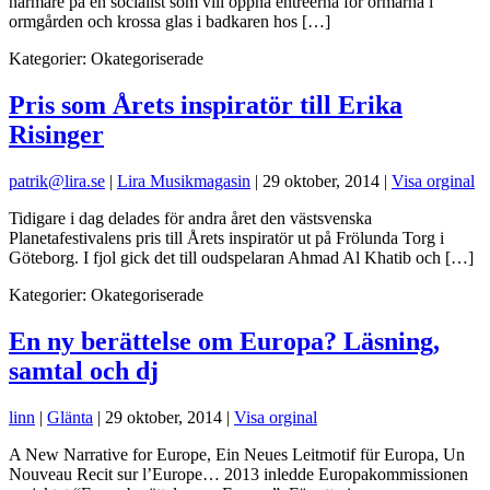
närmare på en socialist som vill öppna entréerna för ormarna i
ormgården och krossa glas i badkaren hos […]
Kategorier:
Okategoriserade
Pris som Årets inspiratör till Erika
Risinger
patrik@lira.se
|
Lira Musikmagasin
|
29 oktober, 2014
|
Visa orginal
Tidigare i dag delades för andra året den västsvenska
Planetafestivalens pris till Årets inspiratör ut på Frölunda Torg i
Göteborg. I fjol gick det till oudspelaran Ahmad Al Khatib och […]
Kategorier:
Okategoriserade
En ny berättelse om Europa? Läsning,
samtal och dj
linn
|
Glänta
|
29 oktober, 2014
|
Visa orginal
A New Narrative for Europe, Ein Neues Leitmotif für Europa, Un
Nouveau Recit sur l’Europe… 2013 inledde Europakommissionen