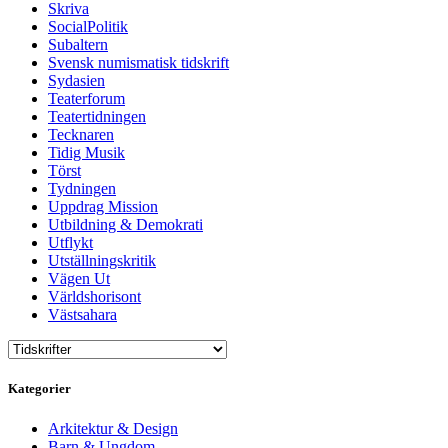
Skriva
SocialPolitik
Subaltern
Svensk numismatisk tidskrift
Sydasien
Teaterforum
Teatertidningen
Tecknaren
Tidig Musik
Törst
Tydningen
Uppdrag Mission
Utbildning & Demokrati
Utflykt
Utställningskritik
Vägen Ut
Världshorisont
Västsahara
Kategorier
Arkitektur & Design
Barn & Ungdom