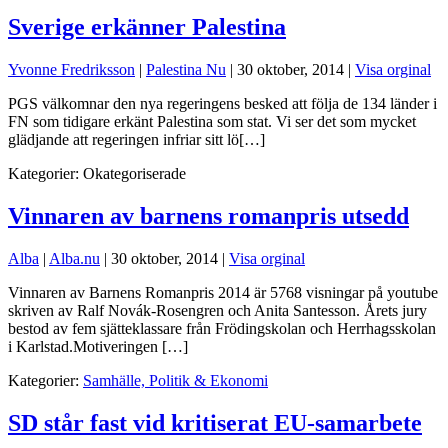
Sverige erkänner Palestina
Yvonne Fredriksson
|
Palestina Nu
|
30 oktober, 2014
|
Visa orginal
PGS välkomnar den nya regeringens besked att följa de 134 länder i
FN som tidigare erkänt Palestina som stat. Vi ser det som mycket
glädjande att regeringen infriar sitt lö[…]
Kategorier:
Okategoriserade
Vinnaren av barnens romanpris utsedd
Alba
|
Alba.nu
|
30 oktober, 2014
|
Visa orginal
Vinnaren av Barnens Romanpris 2014 är 5768 visningar på youtube
skriven av Ralf Novák-Rosengren och Anita Santesson. Årets jury
bestod av fem sjätteklassare från Frödingskolan och Herrhagsskolan
i Karlstad.Motiveringen […]
Kategorier:
Samhälle, Politik & Ekonomi
SD står fast vid kritiserat EU-samarbete