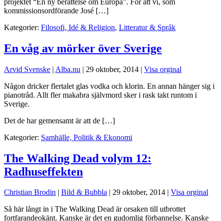
projektet “En ny berättelse om Europa”. För att vi, som
kommissionsordförande José […]
Kategorier:
Filosofi, Idé & Religion
,
Litteratur & Språk
En våg av mörker över Sverige
Arvid Svenske
|
Alba.nu
|
29 oktober, 2014
|
Visa orginal
Någon dricker flertalet glas vodka och klorin. En annan hänger sig i
pianotråd. Allt fler makabra självmord sker i rask takt runtom i
Sverige.
Det de har gemensamt är att de […]
Kategorier:
Samhälle, Politik & Ekonomi
The Walking Dead volym 12:
Radhuseffekten
Christian Brodin
|
Bild & Bubbla
|
29 oktober, 2014
|
Visa orginal
Så här långt in i The Walking Dead är orsaken till utbrottet
fortfarandeokänt. Kanske är det en gudomlig förbannelse. Kanske