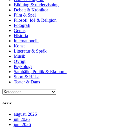
Bildning & undervisning
Debatt & Krönikor
Film & Spel
Filosofi, Idé & Religion
Fotografi
Genus
Historia
Internationellt
Konst
Litteratur & Språk
Musik
Övrigt
Psykologi
Samhälle, Politik & Ekonomi
Sport & Hälsa
Teater & Dans
Arkiv
augusti 2026
juli 2026
juni 2026