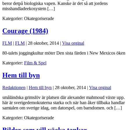
beror detpå biologiska vapen. Kanske är det så att jordens
misshandladeekosystem […]
Kategorier:
Okategoriserade
Courage (1984)
FLM
|
FLM
|
28 oktober, 2014
|
Visa orginal
80-talets joggingkultur möter Den sista färden i New Mexicos öken
Kategorier:
Film & Spel
Hem till byn
Redaktionen
|
Hem till byn
|
28 oktober, 2014
|
Visa orginal
småländska grimslöv är platsen där alexander mahmoud växte upp.
här är sverigedemokraterna starka och när han åker tillbaka handlar
samtalen om sverige idag, om datorspel, om barndomen. och […]
Kategorier:
Okategoriserade
Bilder som vill väcka tankar