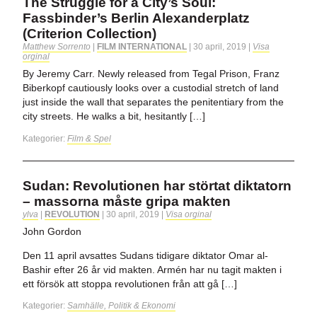
The Struggle for a City’s Soul:
Fassbinder’s Berlin Alexanderplatz
(Criterion Collection)
Matthew Sorrento
|
FILM INTERNATIONAL
|
30 april, 2019
|
Visa
orginal
By Jeremy Carr. Newly released from Tegal Prison, Franz
Biberkopf cautiously looks over a custodial stretch of land
just inside the wall that separates the penitentiary from the
city streets. He walks a bit, hesitantly […]
Kategorier:
Film & Spel
Sudan: Revolutionen har störtat diktatorn
– massorna måste gripa makten
ylva
|
REVOLUTION
|
30 april, 2019
|
Visa orginal
John Gordon
Den 11 april avsattes Sudans tidigare diktator Omar al-
Bashir efter 26 år vid makten. Armén har nu tagit makten i
ett försök att stoppa revolutionen från att gå […]
Kategorier:
Samhälle, Politik & Ekonomi