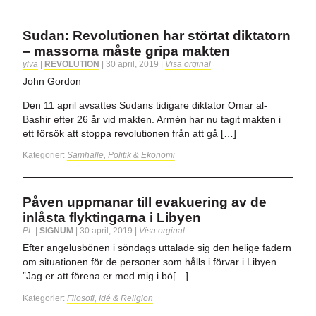
Sudan: Revolutionen har störtat diktatorn
– massorna måste gripa makten
ylva
|
REVOLUTION
|
30 april, 2019
|
Visa orginal
John Gordon
Den 11 april avsattes Sudans tidigare diktator Omar al-
Bashir efter 26 år vid makten. Armén har nu tagit makten i
ett försök att stoppa revolutionen från att gå […]
Kategorier:
Samhälle, Politik & Ekonomi
Påven uppmanar till evakuering av de
inlåsta flyktingarna i Libyen
PL
|
SIGNUM
|
30 april, 2019
|
Visa orginal
Efter angelusbönen i söndags uttalade sig den helige fadern
om situationen för de personer som hålls i förvar i Libyen.
”Jag er att förena er med mig i bö[…]
Kategorier:
Filosofi, Idé & Religion