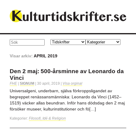
Visar arkiv:
APRIL 2019
Den 2 maj: 500-årsminne av Leonardo da
Vinci
FHE
|
SIGNUM
|
30 april, 2019
|
Visa orginal
Universalgeni, underbarn, själva förkroppsligandet av
begreppet renässansmänniska: Leonardo da Vinci (1452–
1519) väcker allas beundran. Inför hans dödsdag den 2 maj
försöker museer, kulturinstitutioner och fö[…]
Kategorier:
Filosofi, Idé & Religion