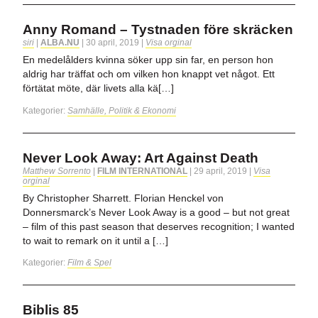
Anny Romand – Tystnaden före skräcken
siri
|
ALBA.NU
|
30 april, 2019
|
Visa orginal
En medelålders kvinna söker upp sin far, en person hon
aldrig har träffat och om vilken hon knappt vet något. Ett
förtätat möte, där livets alla kä[…]
Kategorier:
Samhälle, Politik & Ekonomi
Never Look Away: Art Against Death
Matthew Sorrento
|
FILM INTERNATIONAL
|
29 april, 2019
|
Visa
orginal
By Christopher Sharrett. Florian Henckel von
Donnersmarck’s Never Look Away is a good – but not great
– film of this past season that deserves recognition; I wanted
to wait to remark on it until a […]
Kategorier:
Film & Spel
Biblis 85