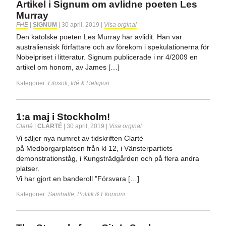
Artikel i Signum om avlidne poeten Les
Murray
FHE
|
SIGNUM
|
30 april, 2019
|
Visa orginal
Den katolske poeten Les Murray har avlidit. Han var
australiensisk författare och av förekom i spekulationerna för
Nobelpriset i litteratur. Signum publicerade i nr 4/2009 en
artikel om honom, av James […]
Kategorier:
Filosofi, Idé & Religion
1:a maj i Stockholm!
Clarté
|
CLARTÉ
|
30 april, 2019
|
Visa orginal
Vi säljer nya numret av tidskriften Clarté
på Medborgarplatsen från kl 12, i Vänsterpartiets
demonstrationståg, i Kungsträdgården och på flera andra
platser.
Vi har gjort en banderoll "Försvara […]
Kategorier:
Samhälle, Politik & Ekonomi