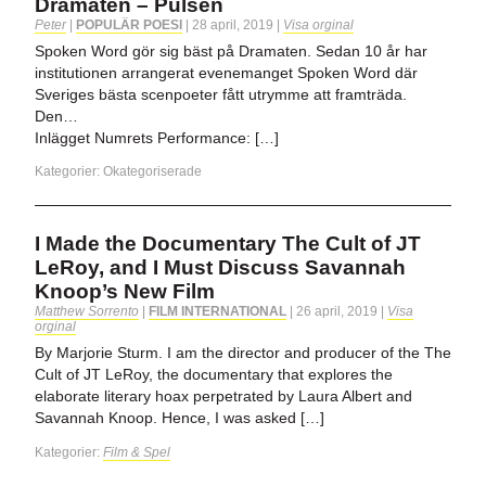
Dramaten – Pulsen
Peter
|
POPULÄR POESI
|
28 april, 2019
|
Visa orginal
Spoken Word gör sig bäst på Dramaten. Sedan 10 år har
institutionen arrangerat evenemanget Spoken Word där
Sveriges bästa scenpoeter fått utrymme att framträda.
Den…
Inlägget Numrets Performance: […]
Kategorier:
Okategoriserade
I Made the Documentary The Cult of JT
LeRoy, and I Must Discuss Savannah
Knoop’s New Film
Matthew Sorrento
|
FILM INTERNATIONAL
|
26 april, 2019
|
Visa
orginal
By Marjorie Sturm. I am the director and producer of the The
Cult of JT LeRoy, the documentary that explores the
elaborate literary hoax perpetrated by Laura Albert and
Savannah Knoop. Hence, I was asked […]
Kategorier:
Film & Spel