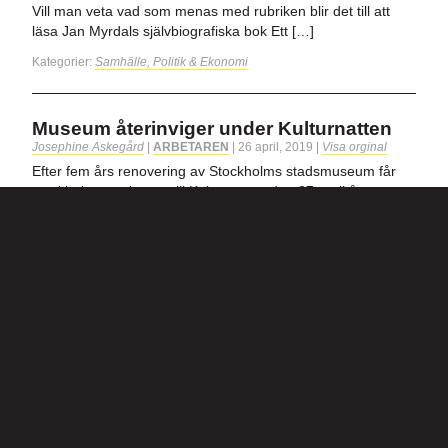
Vill man veta vad som menas med rubriken blir det till att
läsa Jan Myrdals självbiografiska bok Ett […]
Kategorier:
Samhälle, Politik & Ekonomi
Museum återinviger under Kulturnatten
Josephine Askegård
|
ARBETAREN
|
26 april, 2019
|
Visa orginal
Efter fem års renovering av Stockholms stadsmuseum får
stockholmarna lagom till Kulturnatten den 27 april åter
tillgång till […]
Kategorier:
Samhälle, Politik & Ekonomi
Oro för asbest kan ge skadestånd i
Frankrike
Axel Green
|
ARBETAREN
|
26 april, 2019
|
Visa orginal
100 000 fransmän riskerar att insjukna efter att under
arbetslivet exponerats för asbest. En dom i franska högsta
domstolen slår nu fast att de drabbade kan få skadestånd
för […]