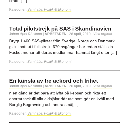
firade […]
Kategorier:
Samhälle, Politik & Ekonomi
Total pilotstrejk på SAS i Skandinavien
Johan Apel Röstlund
|
ARBETAREN
|
26 april, 2019
|
Visa orginal
Drygt 1 400 SAS-piloter från Sverige, Norge och Danmark
gick i natt ut i full strejk. 670 avgångar har redan ställts in.
Facket menar att deras medlemmar hamnat långt efter […]
Kategorier:
Samhälle, Politik & Ekonomi
En känsla av tre ackord och frihet
Johan Apel Röstlund
|
ARBETAREN
|
26 april, 2019
|
Visa orginal
n en gång är det bara att lyfta på kepsen och rikta ett
enormt tack till alla eldsjälar där ute som gör en kväll med
Borglig Begravning och andra små[…]
Kategorier:
Samhälle, Politik & Ekonomi