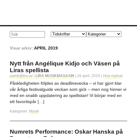
Visar arkiv:
APRIL 2019
Nytt från Angélique Kidjo och Väsen på
Liras spellista
patrik@lira.se
|
LIRA MUSIKMAGASIN
|
28 april, 2019
|
Visa orginal
Påskledigheten följdes av deadlinevecka – vi har gjort klar
vår årliga festivalguide veckan som gick – men nog hinner vi
med en snabb uppdatering av spellistan! Vi börjar med en
ett favoritspår […]
Kategorier:
Musik
Numrets Performance: Oskar Hanska på