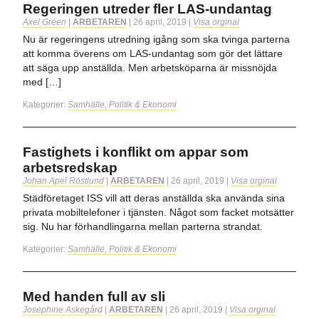
Regeringen utreder fler LAS-undantag
Axel Green
|
ARBETAREN
|
26 april, 2019
|
Visa orginal
Nu är regeringens utredning igång som ska tvinga parterna
att komma överens om LAS-undantag som gör det lättare
att säga upp anställda. Men arbetsköparna är missnöjda
med […]
Kategorier:
Samhälle, Politik & Ekonomi
Fastighets i konflikt om appar som
arbetsredskap
Johan Apel Röstlund
|
ARBETAREN
|
26 april, 2019
|
Visa orginal
Städföretaget ISS vill att deras anställda ska använda sina
privata mobiltelefoner i tjänsten. Något som facket motsätter
sig. Nu har förhandlingarna mellan parterna strandat.
Kategorier:
Samhälle, Politik & Ekonomi
Med handen full av sli
Josephine Askegård
|
ARBETAREN
|
26 april, 2019
|
Visa orginal