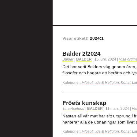
Visar etikett:
2024:1
Balder 2/2024
Balder
|
BALDER
|
15 juni, 2024
|
Visa orgin
Det har varit Balders väg genom åren,
filosofer och bagare att berätta och ly
Kategorier:
Filosofi, Idé & Religion
,
Konst
,
Lit
Fröets kunskap
Tina Asplund
|
BALDER
|
11 mars, 2024
|
Vis
Nästan all vår mat har sitt ursprung i
hanterar alla de utmaningar som livet
Kategorier:
Filosofi, Idé & Religion
,
Konst
,
Lit