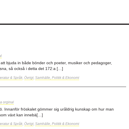
al
 att bjuda in både bönder och poeter, musiker och pedagoger,
ssna, så också i detta det 172:a […]
teratur & Språk
,
Övrigt
,
Samhälle, Politik & Ekonomi
a orginal
 frö. Innanför fröskalet gömmer sig uråldrig kunskap om hur man
 som växt kan innebä[…]
teratur & Språk
,
Övrigt
,
Samhälle, Politik & Ekonomi