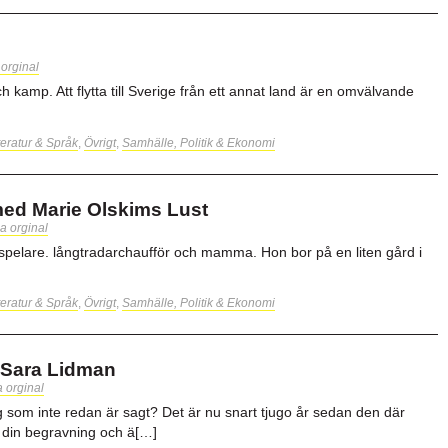
 orginal
 kamp. Att flytta till Sverige från ett annat land är en omvälvande
teratur & Språk
,
Övrigt
,
Samhälle, Politik & Ekonomi
med Marie Olskims Lust
a orginal
spelare. långtradarchaufför och mamma. Hon bor på en liten gård i
teratur & Språk
,
Övrigt
,
Samhälle, Politik & Ekonomi
v Sara Lidman
a orginal
som inte redan är sagt? Det är nu snart tjugo år sedan den där
 din begravning och ä[…]