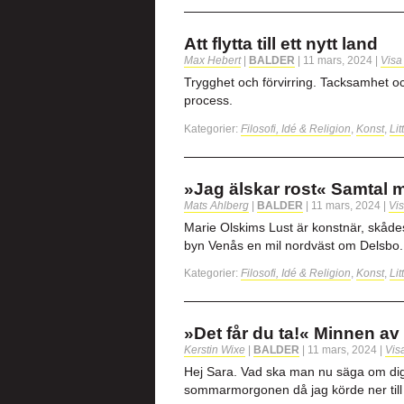
Att flytta till ett nytt land
Max Hebert
|
BALDER
|
11 mars, 2024
|
Visa
Trygghet och förvirring. Tacksamhet och
process.
Kategorier:
Filosofi, Idé & Religion
,
Konst
,
Lit
»Jag älskar rost« Samtal 
Mats Ahlberg
|
BALDER
|
11 mars, 2024
|
Vis
Marie Olskims Lust är konstnär, skåde
byn Venås en mil nordväst om Delsbo.
Kategorier:
Filosofi, Idé & Religion
,
Konst
,
Lit
»Det får du ta!« Minnen a
Kerstin Wixe
|
BALDER
|
11 mars, 2024
|
Vis
Hej Sara. Vad ska man nu säga om dig 
sommarmorgonen då jag körde ner till