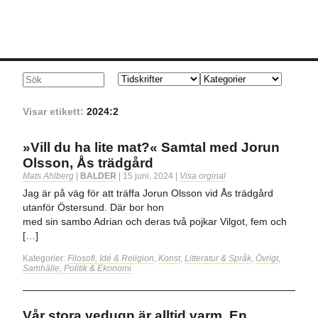
Visar etikett:
2024:2
»Vill du ha lite mat?« Samtal med Jorun
Olsson, Ås trädgård
Mats Ahlberg
|
BALDER
|
15 juni, 2024
|
Visa orginal
Jag är på väg för att träffa Jorun Olsson vid Ås trädgård
utanför Östersund. Där bor hon
med sin sambo Adrian och deras två pojkar Vilgot, fem och
[…]
Kategorier:
Filosofi, Idé & Religion
,
Konst
,
Litteratur & Språk
,
Övrigt
,
Samhälle, Politik & Ekonomi
Vår stora vedugn är alltid varm. En