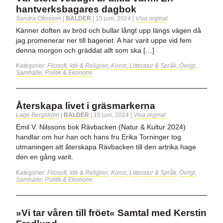
hantverksbagares dagbok
Sandra Ottosson
|
BALDER
|
15 juni, 2024
|
Visa orginal
Känner doften av bröd och bullar långt upp längs vägen då
jag promenerar ner till bageriet. A har varit uppe vid fem
denna morgon och gräddat allt som ska […]
Kategorier:
Filosofi, Idé & Religion
,
Konst
,
Litteratur & Språk
,
Övrigt
,
Samhälle, Politik & Ekonomi
Återskapa livet i gräsmarkerna
Lage Bergström
|
BALDER
|
15 juni, 2024
|
Visa orginal
Emil V. Nilssons bok Rävbacken (Natur & Kultur 2024)
handlar om hur han och hans fru Erika Torninger tog
utmaningen att återskapa Rävbacken till den artrika hage
den en gång varit.
Kategorier:
Filosofi, Idé & Religion
,
Konst
,
Litteratur & Språk
,
Övrigt
,
Samhälle, Politik & Ekonomi
»Vi tar våren till fröet« Samtal med Kerstin