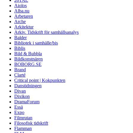
20TAL
Aiolos
Alba.nu
Arbetaren
Arche
Arkitektur
Arkiv. Tidskrift för samhällsanalys
Balder
Bibliotek i samhälle/bis
Biblis
Bild & Bubbla
Bildkonstnären
BOBORG.SE
Brand
Clarté
Critical point | Kokpunkten
Danstidningen
Divan
Dixikon
DramaForum
Essä
Expo
Filmrutan
Filosofisk tidskrift
Flamman