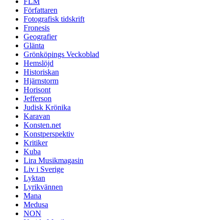
FLM
Författaren
Fotografisk tidskrift
Fronesis
Geografier
Glänta
Grönköpings Veckoblad
Hemslöjd
Historiskan
Hjärnstorm
Horisont
Jefferson
Judisk Krönika
Karavan
Konsten.net
Konstperspektiv
Kritiker
Kuba
Lira Musikmagasin
Liv i Sverige
Lyktan
Lyrikvännen
Mana
Medusa
NON