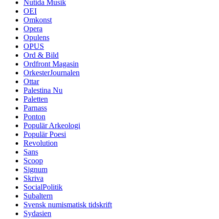
Nutida Musik
OEI
Omkonst
Opera
Opulens
OPUS
Ord & Bild
Ordfront Magasin
OrkesterJournalen
Ottar
Palestina Nu
Paletten
Parnass
Ponton
Populär Arkeologi
Populär Poesi
Revolution
Sans
Scoop
Signum
Skriva
SocialPolitik
Subaltern
Svensk numismatisk tidskrift
Sydasien