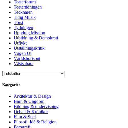
Teaterforum
Teatertidningen
Tecknaren
Tidig Musik
Törst
Tydningen
Uppdrag Mission
Utbildning & Demokrati
Utflykt
Utställningskritik
Vägen Ut
Världshorisont
Västsahara
Kategorier
Arkitektur & Design
Barn & Ungdom
Bildning & undervisning
Debatt & Krönikor
Film & Spel
Filosofi, Idé & Religion
Fotografi