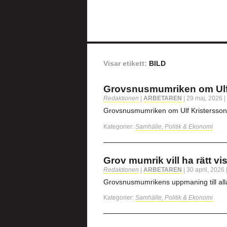
Visar etikett:
BILD
Grovsnusmumriken om Ulf 
Redaktionen
|
ARBETAREN
|
29 maj, 2026
|
Grovsnusmumriken om Ulf Kristersson
Kategorier:
Samhälle, Politik & Ekonomi
Grov mumrik vill ha rätt vi
Redaktionen
|
ARBETAREN
|
30 april, 2026
Grovsnusmumrikens uppmaning till all
Kategorier:
Samhälle, Politik & Ekonomi