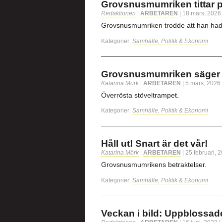
Grovsnusmumriken tittar på
Redaktionen
|
ARBETAREN
|
18 mars, 202
Grovsnusmumriken trodde att han had
Kategorier:
Samhälle, Politik & Ekonomi
Grovsnusmumriken säger 
Katarina Mörk
|
ARBETAREN
|
5 mars, 2026
Överrösta stöveltrampet.
Kategorier:
Samhälle, Politik & Ekonomi
Håll ut! Snart är det vår!
Katarina Mörk
|
ARBETAREN
|
25 februari, 
Grovsnusmumrikens betraktelser.
Kategorier:
Samhälle, Politik & Ekonomi
Veckan i bild: Uppblossade