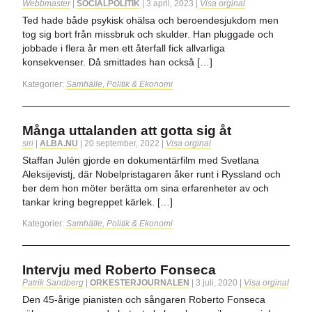
Webbmaster
|
SOCIALPOLITIK
|
3 april, 2023
|
Visa orginal
Ted hade både psykisk ohälsa och beroendesjukdom men
tog sig bort från missbruk och skulder. Han pluggade och
jobbade i flera år men ett återfall fick allvarliga
konsekvenser. Då smittades han också […]
Kategorier:
Samhälle, Politik & Ekonomi
Många uttalanden att gotta sig åt
siri
|
ALBA.NU
|
20 september, 2022
|
Visa orginal
Staffan Julén gjorde en dokumentärfilm med Svetlana
Aleksijevistj, där Nobelpristagaren åker runt i Ryssland och
ber dem hon möter berätta om sina erfarenheter av och
tankar kring begreppet kärlek. […]
Kategorier:
Samhälle, Politik & Ekonomi
Intervju med Roberto Fonseca
Patrik Sandberg
|
ORKESTERJOURNALEN
|
3 juli, 2020
|
Visa orginal
Den 45-årige pianisten och sångaren Roberto Fonseca