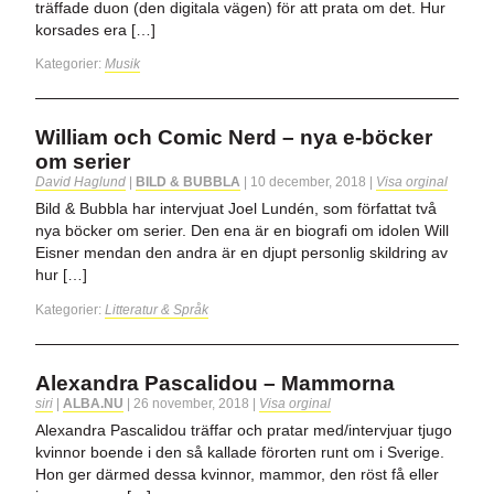
träffade duon (den digitala vägen) för att prata om det. Hur
korsades era […]
Kategorier:
Musik
William och Comic Nerd – nya e-böcker
om serier
David Haglund
|
BILD & BUBBLA
|
10 december, 2018
|
Visa orginal
Bild & Bubbla har intervjuat Joel Lundén, som författat två
nya böcker om serier. Den ena är en biografi om idolen Will
Eisner mendan den andra är en djupt personlig skildring av
hur […]
Kategorier:
Litteratur & Språk
Alexandra Pascalidou – Mammorna
siri
|
ALBA.NU
|
26 november, 2018
|
Visa orginal
Alexandra Pascalidou träffar och pratar med/intervjuar tjugo
kvinnor boende i den så kallade förorten runt om i Sverige.
Hon ger därmed dessa kvinnor, mammor, den röst få eller