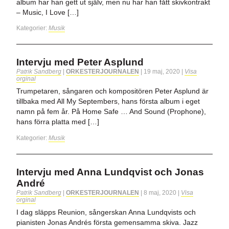
album har han gett ut själv, men nu har han fått skivkontrakt
– Music, I Love […]
Kategorier:
Musik
Intervju med Peter Asplund
Patrik Sandberg
|
ORKESTERJOURNALEN
|
19 maj, 2020
|
Visa
orginal
Trumpetaren, sångaren och kompositören Peter Asplund är
tillbaka med All My Septembers, hans första album i eget
namn på fem år. På Home Safe … And Sound (Prophone),
hans förra platta med […]
Kategorier:
Musik
Intervju med Anna Lundqvist och Jonas
André
Patrik Sandberg
|
ORKESTERJOURNALEN
|
8 maj, 2020
|
Visa
orginal
I dag släpps Reunion, sångerskan Anna Lundqvists och
pianisten Jonas Andrés första gemensamma skiva. Jazz