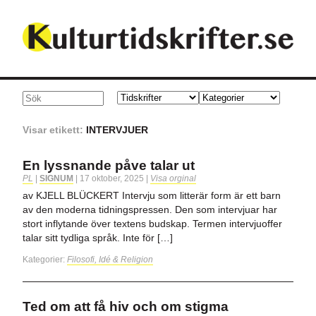
Visar etikett:
INTERVJUER
En lyssnande påve talar ut
PL
|
SIGNUM
|
17 oktober, 2025
|
Visa orginal
av KJELL BLÜCKERT Intervju som litterär form är ett barn
av den moderna tidningspressen. Den som intervjuar har
stort inflytande över textens budskap. Termen intervjuoffer
talar sitt tydliga språk. Inte för […]
Kategorier:
Filosofi, Idé & Religion
Ted om att få hiv och om stigma