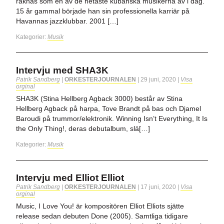
räknas som en av de hetaste kubanska musikerna av i dag.
15 år gammal började han sin professionella karriär på
Havannas jazzklubbar. 2001 […]
Kategorier:
Musik
Intervju med SHA3K
Patrik Sandberg
|
ORKESTERJOURNALEN
|
29 juni, 2020
|
Visa
orginal
SHA3K (Stina Hellberg Agback 3000) består av Stina
Hellberg Agback på harpa, Tove Brandt på bas och Djamel
Baroudi på trummor/elektronik. Winning Isn’t Everything, It Is
the Only Thing!, deras debutalbum, slä[…]
Kategorier:
Musik
Intervju med Elliot Elliot
Patrik Sandberg
|
ORKESTERJOURNALEN
|
17 juni, 2020
|
Visa
orginal
Music, I Love You! är kompositören Elliot Elliots sjätte
release sedan debuten Done (2005). Samtliga tidigare