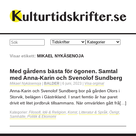
Visar etikett:
MIKAEL NYKÄSENOJA
Med gårdens bästa för ögonen. Samtal
med Anna-Karin och Svenolof Sundberg
Mikael Nykäsenoja
|
BALDER
|
6 juni, 2023
|
Visa orginal
Anna-Karin och Svenolof Sundberg bor på gården Olors i
Storvik, belägen i Gästrikland. I snart femtio år har paret
drivit ett litet jordbruk tillsammans. När omvärlden gått frå[…]
Kategorier:
Filosofi, Idé & Religion
,
Konst
,
Litteratur & Språk
,
Övrigt
,
Samhälle, Politik & Ekonomi