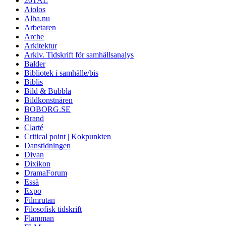
20TAL
Aiolos
Alba.nu
Arbetaren
Arche
Arkitektur
Arkiv. Tidskrift för samhällsanalys
Balder
Bibliotek i samhälle/bis
Biblis
Bild & Bubbla
Bildkonstnären
BOBORG.SE
Brand
Clarté
Critical point | Kokpunkten
Danstidningen
Divan
Dixikon
DramaForum
Essä
Expo
Filmrutan
Filosofisk tidskrift
Flamman