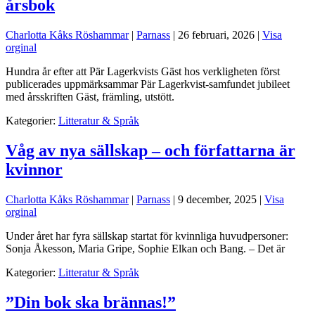
årsbok
Charlotta Kåks Röshammar
|
Parnass
|
26 februari, 2026
|
Visa
orginal
Hundra år efter att Pär Lagerkvists Gäst hos verkligheten först
publicerades uppmärksammar Pär Lagerkvist-samfundet jubileet
med årsskriften Gäst, främling, utstött.
Kategorier:
Litteratur & Språk
Våg av nya sällskap – och författarna är
kvinnor
Charlotta Kåks Röshammar
|
Parnass
|
9 december, 2025
|
Visa
orginal
Under året har fyra sällskap startat för kvinnliga huvudpersoner:
Sonja Åkesson, Maria Gripe, Sophie Elkan och Bang. – Det är
Kategorier:
Litteratur & Språk
”Din bok ska brännas!”