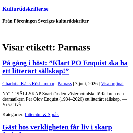
Kulturtidskrifter.se
Från Föreningen Sveriges kulturtidskrifter
Visar etikett:
Parnass
På gång i höst: ”Klart PO Enquist ska ha
ett litterärt sällskap!”
Charlotta Kåks Röshammar
|
Parnass
|
3 juni, 2026
|
Visa orginal
NYTT SÄLLSKAP Snart får den västerbottniske författaren och
dramatikern Per Olov Enquist (1934–2020) ett litterärt sällskap. —
Vi var två
Kategorier:
Litteratur & Språk
Gäst hos verkligheten får liv i skarp