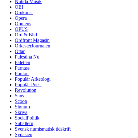
Nutida Musik
OEI
Omkonst
Opera
Opulens
OPUS
Ord & Bild
Ordfront Magasin
OrkesterJournalen
Ottar
Palestina Nu
Paletten
Parnass
Ponton
Populär Arkeologi
Populär Poesi
Revolution
Sans
Scoop
Signum
Skriva
SocialPolitik
Subaltern
Svensk numismatisk tidskrift
Sydasien