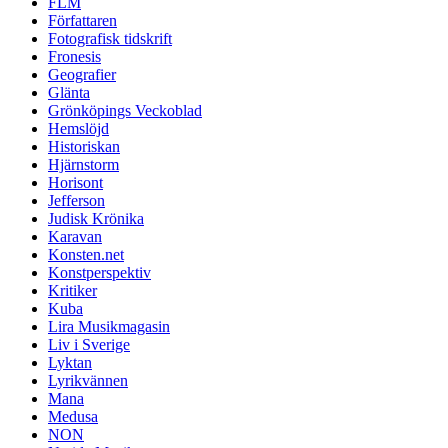
FLM
Författaren
Fotografisk tidskrift
Fronesis
Geografier
Glänta
Grönköpings Veckoblad
Hemslöjd
Historiskan
Hjärnstorm
Horisont
Jefferson
Judisk Krönika
Karavan
Konsten.net
Konstperspektiv
Kritiker
Kuba
Lira Musikmagasin
Liv i Sverige
Lyktan
Lyrikvännen
Mana
Medusa
NON