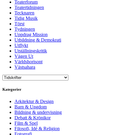
Teaterforum
Teatertidningen
Tecknaren
Tidig Musik
Törst
Tydningen
Uppdrag Mission
Utbildning & Demokrati
Utflykt
Utställningskritik
Vägen Ut
Världshorisont
Västsahara
Kategorier
Arkitektur & Design
Barn & Ungdom
Bildning & undervisning
Debatt & Krönikor
Film & Spel
Filosofi, Idé & Religion
Fotografi