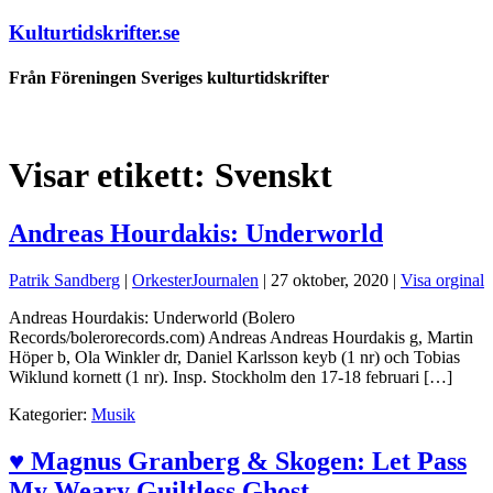
Kulturtidskrifter.se
Från Föreningen Sveriges kulturtidskrifter
Visar etikett:
Svenskt
Andreas Hourdakis: Underworld
Patrik Sandberg
|
OrkesterJournalen
|
27 oktober, 2020
|
Visa orginal
Andreas Hourdakis: Underworld (Bolero
Records/bolerorecords.com) Andreas Andreas Hourdakis g, Martin
Höper b, Ola Winkler dr, Daniel Karlsson keyb (1 nr) och Tobias
Wiklund kornett (1 nr). Insp. Stockholm den 17-18 februari […]
Kategorier:
Musik
♥ Magnus Granberg & Skogen: Let Pass
My Weary Guiltless Ghost