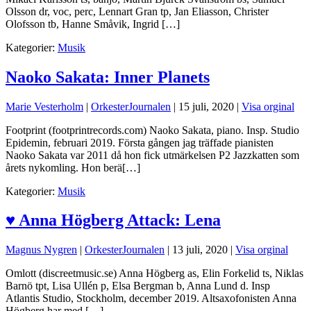
Olsson dr, voc, perc, Lennart Gran tp, Jan Eliasson, Christer
Olofsson tb, Hanne Småvik, Ingrid […]
Kategorier:
Musik
Naoko Sakata: Inner Planets
Marie Vesterholm
|
OrkesterJournalen
|
15 juli, 2020
|
Visa orginal
Footprint (footprintrecords.com) Naoko Sakata, piano. Insp. Studio
Epidemin, februari 2019. Första gången jag träffade pianisten
Naoko Sakata var 2011 då hon fick utmärkelsen P2 Jazzkatten som
årets nykomling. Hon berä[…]
Kategorier:
Musik
♥ Anna Högberg Attack: Lena
Magnus Nygren
|
OrkesterJournalen
|
13 juli, 2020
|
Visa orginal
Omlott (discreetmusic.se) Anna Högberg as, Elin Forkelid ts, Niklas
Barnö tpt, Lisa Ullén p, Elsa Bergman b, Anna Lund d. Insp
Atlantis Studio, Stockholm, december 2019. Altsaxofonisten Anna
Högberg har med […]