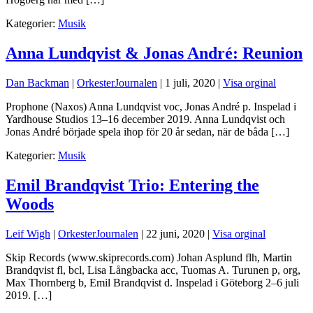
Kategorier:
Musik
Anna Lundqvist & Jonas André: Reunion
Dan Backman
|
OrkesterJournalen
|
1 juli, 2020
|
Visa orginal
Prophone (Naxos) Anna Lundqvist voc, Jonas André p. Inspelad i
Yardhouse Studios 13–16 december 2019. Anna Lundqvist och
Jonas André började spela ihop för 20 år sedan, när de båda […]
Kategorier:
Musik
Emil Brandqvist Trio: Entering the
Woods
Leif Wigh
|
OrkesterJournalen
|
22 juni, 2020
|
Visa orginal
Skip Records (www.skiprecords.com) Johan Asplund flh, Martin
Brandqvist fl, bcl, Lisa Långbacka acc, Tuomas A. Turunen p, org,
Max Thornberg b, Emil Brandqvist d. Inspelad i Göteborg 2–6 juli
2019. […]