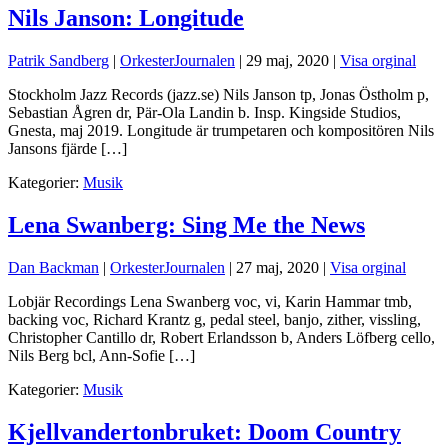
Nils Janson: Longitude
Patrik Sandberg
|
OrkesterJournalen
|
29 maj, 2020
|
Visa orginal
Stockholm Jazz Records (jazz.se) Nils Janson tp, Jonas Östholm p,
Sebastian Ågren dr, Pär-Ola Landin b. Insp. Kingside Studios,
Gnesta, maj 2019. Longitude är trumpetaren och kompositören Nils
Jansons fjärde […]
Kategorier:
Musik
Lena Swanberg: Sing Me the News
Dan Backman
|
OrkesterJournalen
|
27 maj, 2020
|
Visa orginal
Lobjär Recordings Lena Swanberg voc, vi, Karin Hammar tmb,
backing voc, Richard Krantz g, pedal steel, banjo, zither, vissling,
Christopher Cantillo dr, Robert Erlandsson b, Anders Löfberg cello,
Nils Berg bcl, Ann-Sofie […]
Kategorier:
Musik
Kjellvandertonbruket: Doom Country