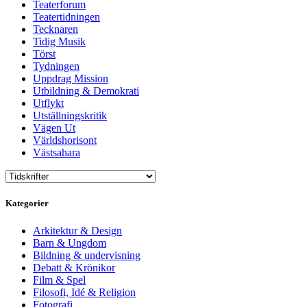
Teaterforum
Teatertidningen
Tecknaren
Tidig Musik
Törst
Tydningen
Uppdrag Mission
Utbildning & Demokrati
Utflykt
Utställningskritik
Vägen Ut
Världshorisont
Västsahara
Kategorier
Arkitektur & Design
Barn & Ungdom
Bildning & undervisning
Debatt & Krönikor
Film & Spel
Filosofi, Idé & Religion
Fotografi