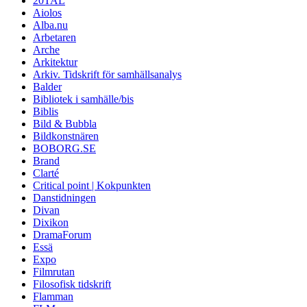
20TAL
Aiolos
Alba.nu
Arbetaren
Arche
Arkitektur
Arkiv. Tidskrift för samhällsanalys
Balder
Bibliotek i samhälle/bis
Biblis
Bild & Bubbla
Bildkonstnären
BOBORG.SE
Brand
Clarté
Critical point | Kokpunkten
Danstidningen
Divan
Dixikon
DramaForum
Essä
Expo
Filmrutan
Filosofisk tidskrift
Flamman