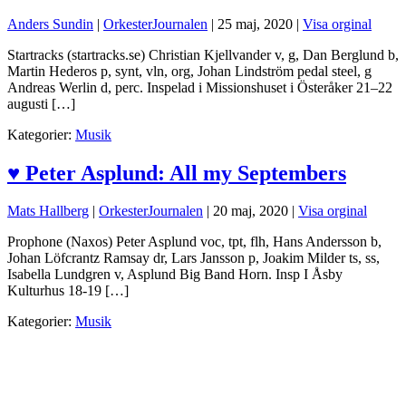
Anders Sundin
|
OrkesterJournalen
|
25 maj, 2020
|
Visa orginal
Startracks (startracks.se) Christian Kjellvander v, g, Dan Berglund b,
Martin Hederos p, synt, vln, org, Johan Lindström pedal steel, g
Andreas Werlin d, perc. Inspelad i Missionshuset i Österåker 21–22
augusti […]
Kategorier:
Musik
♥ Peter Asplund: All my Septembers
Mats Hallberg
|
OrkesterJournalen
|
20 maj, 2020
|
Visa orginal
Prophone (Naxos) Peter Asplund voc, tpt, flh, Hans Andersson b,
Johan Löfcrantz Ramsay dr, Lars Jansson p, Joakim Milder ts, ss,
Isabella Lundgren v, Asplund Big Band Horn. Insp I Åsby
Kulturhus 18-19 […]
Kategorier:
Musik