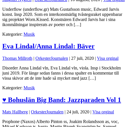
Underflow (underflow.gr) Mats Gustafsson music, Edward Jarvis
konst. Insp 2020. Som en interkonstnärlig tvåstegsraket uppenbarar
sig projektet Worn.Kissed. Konstnären Edward Jarvis har i sina
ikonmålningar inspirerats av poeter och […]
Kategorier:
Musik
Eva Lindal/Anna Lindal: Bäver
Thomas Millroth
|
OrkesterJournalen
|
27 juli, 2020
|
Visa orginal
Disorder Anna Lindal vln, Eva Lindal vln, viola. Insp i Stockholm
juni 2019. För länge sedan fanns i dessa spalter en kommentar till
vissa skivor att de inte hade så mycket med jazz […]
Kategorier:
Musik
♥ Bohuslän Big Band: Jazzparaden Vol 1
Mats Hallberg
|
OrkesterJournalen
|
24 juli, 2020
|
Visa orginal
Prophone (Naxos) Alberto Pinton ss, Joakim Rolandsson as, voc,
Mikael Karlsson ts, banjo, Martin Bjurek Svanström bs, Samuel