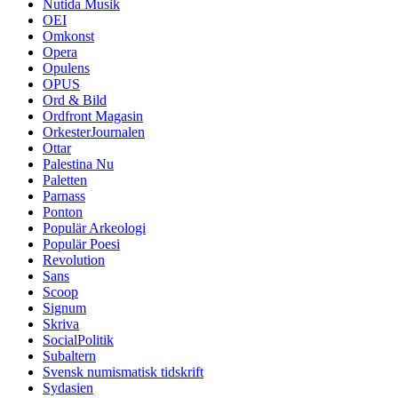
Nutida Musik
OEI
Omkonst
Opera
Opulens
OPUS
Ord & Bild
Ordfront Magasin
OrkesterJournalen
Ottar
Palestina Nu
Paletten
Parnass
Ponton
Populär Arkeologi
Populär Poesi
Revolution
Sans
Scoop
Signum
Skriva
SocialPolitik
Subaltern
Svensk numismatisk tidskrift
Sydasien