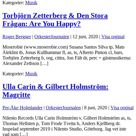
Kategorier:
Musik
Torbjörn Zetterberg & Den Stora
Frågan: Are You Happy?
Roger Bergner
|
OrkesterJournalen
|
12 juni, 2020
|
Visa orginal
Moserobie (www.moserobie.com) Susana Santos Silva tp, Mats
Äleklint tb, Jonas Kullhammar fl, as, ts, Alberto Pinton cl, bars,
Torbjörn Zetterberg b, org, cittra, Jon Fält dr, perc + gästmusikerna:
Alexander Zethson […]
Kategorier:
Musik
Ulla Carin & Gilbert Holmström:
Magritte
Per-Åke Holmlander
|
OrkesterJournalen
|
8 juni, 2020
|
Visa orginal
Nilento Records Ulla Carin Holmström v, Gilbert Holmström as, ts,
Thomas Hellsten p, Tom Frode Tveita b, Anders Kjellberg dr.
Inspelad september 2019 i Nilento Studio, Göteborg. Jag vet inte
vad som […]