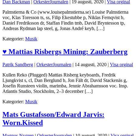
Dan Backman
|
OrkesterJournalen
|
19 augusti, 2020
|
Visa orginal
Palmstierna & Co (www.louisepalmstierna.se) Louise Palmstierna
voc, Klas Toresson ts, ss, Filip Ekestubbe p, Niklas Fernqvist b,
Daniel Fredriksson dr, Staffan Findin tmb, David Bryntesson tp,
Andreas Rydman lap steel, g, Jonas André keyb, […]
Kategorier:
Musik
♥ Mattias Risbergs Mining: Zauberberg
Patrik Sandberg
|
OrkesterJournalen
|
14 augusti, 2020
|
Visa orginal
Kullen Reko (Plugged) Mattias Risberg keyboards, Fredrik
Ljungkvist s, cl, Dan Berglund b, Jon Fält dr, David Stackenäs g,
Josefin Runsteen violin, marimba, Jennie Abrahamsson voc. Insp.
Atlantis Studio, Stockholm, 2–3 december […]
Kategorier:
Musik
Mats Gustafsson/Edward Jarvis:
Worn.Kissed
Magnus Nygren
|
OrkesterJournalen
|
10 augusti, 2020
|
Visa orginal