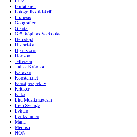
FLM
Författaren
Fotografisk tidskrift
Fronesis
Geografier
Glänta
Grönköpings Veckoblad
Hemslöjd
Historiskan
Hjärnstorm
Horisont
Jefferson
Judisk Krönika
Karavan
Konsten.net
Konstperspektiv
Kritiker
Kuba
Lira Musikmagasin
Liv i Sverige
Lyktan
Lyrikvännen
Mana
Medusa
NON