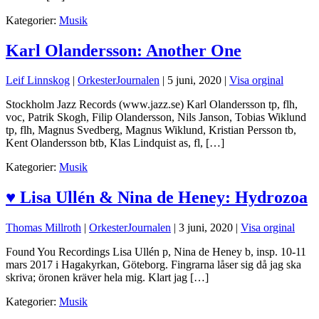
Kategorier:
Musik
Karl Olandersson: Another One
Leif Linnskog
|
OrkesterJournalen
|
5 juni, 2020
|
Visa orginal
Stockholm Jazz Records (www.jazz.se) Karl Olandersson tp, flh,
voc, Patrik Skogh, Filip Olandersson, Nils Janson, Tobias Wiklund
tp, flh, Magnus Svedberg, Magnus Wiklund, Kristian Persson tb,
Kent Olandersson btb, Klas Lindquist as, fl, […]
Kategorier:
Musik
♥ Lisa Ullén & Nina de Heney: Hydrozoa
Thomas Millroth
|
OrkesterJournalen
|
3 juni, 2020
|
Visa orginal
Found You Recordings Lisa Ullén p, Nina de Heney b, insp. 10-11
mars 2017 i Hagakyrkan, Göteborg. Fingrarna låser sig då jag ska
skriva; öronen kräver hela mig. Klart jag […]
Kategorier:
Musik