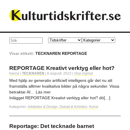
Visar etikett:
TECKNAREN REPORTAGE
REPORTAGE Kreativt verktyg eller hot?
hanna
|
TECKNAREN
|
8 augusti, 2023
|
Visa orginal
Med hjälp av generativ artificiell intelligens går det nu att
framställa alltmer kvalitativa bilder på några sekunder. Vissa
betraktar AI… Läs mer
Inlägget REPORTAGE Kreativt verktyg eller hot? dö[…]
Kategorier:
Arkitektur & Design
,
Debatt & Krönikor
,
Konst
Reportage: Det tecknade barnet