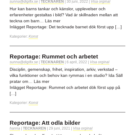
sunna@digifix.se
|
TECKNAREN
|
30 juni, 2022
|
Visa orginal
Hur kan barns tankar och känslor, upplevelser och
erfarenheter gestaltas i bild? Vad är skillnaden mellan att
teckna om barn… Läs mer
Inlägget Reportage: Det tecknade barnet dök först upp […]
Kategorier:
Konst
Reportage: Rummet och arbetet
sunna@digifix.se
|
TECKNAREN
|
6 april, 2022
|
Visa orginal
Disciplin, gemenskap, frihet, inspiration, arkiv, verkstad –
vilka funktioner och behov kan rymmas i en studio? Ida Säll
pratar om… Läs mer
Inlägget Reportage: Rummet och arbetet dök först upp på
[…]
Kategorier:
Konst
Reportage: Att odla bilder
hanna
|
TECKNAREN
|
29 juni, 2021
|
Visa orginal