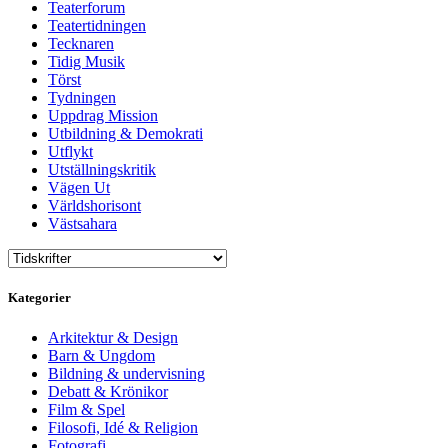
Teaterforum
Teatertidningen
Tecknaren
Tidig Musik
Törst
Tydningen
Uppdrag Mission
Utbildning & Demokrati
Utflykt
Utställningskritik
Vägen Ut
Världshorisont
Västsahara
Kategorier
Arkitektur & Design
Barn & Ungdom
Bildning & undervisning
Debatt & Krönikor
Film & Spel
Filosofi, Idé & Religion
Fotografi