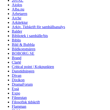
20TAL
Aiolos
Alba.nu
Arbetaren
Arche
Arkitektur
Arkiv. Tidskrift för samhällsanalys
Balder
Bibliotek i samhälle/bis
Biblis
Bild & Bubbla
Bildkonstnären
BOBORG.SE
Brand
Clarté
Critical point | Kokpunkten
Danstidningen
Divan
Dixikon
DramaForum
Essä
Expo
Filmrutan
Filosofisk tidskrift
Flamman