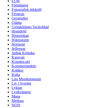
FLM
Författaren
Fotografisk tidskrift
Fronesis
Geografier
Glänta
Grönköpings Veckoblad
Hemslöjd
Historiskan
Hjärnstorm
Horisont
Jefferson
Judisk Krönika
Karavan
Konsten.net
Konstperspektiv
Kritiker
Kuba
Lira Musikmagasin
Liv i Sverige
Lyktan
Lyrikvännen
Mana
Medusa
NON