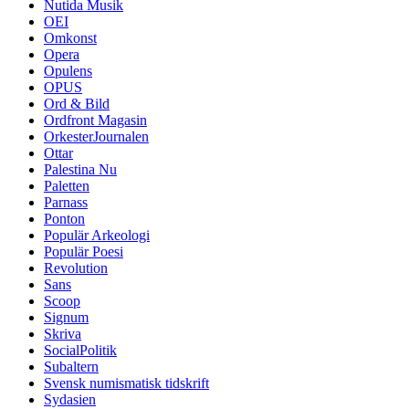
Nutida Musik
OEI
Omkonst
Opera
Opulens
OPUS
Ord & Bild
Ordfront Magasin
OrkesterJournalen
Ottar
Palestina Nu
Paletten
Parnass
Ponton
Populär Arkeologi
Populär Poesi
Revolution
Sans
Scoop
Signum
Skriva
SocialPolitik
Subaltern
Svensk numismatisk tidskrift
Sydasien