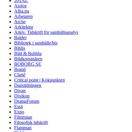
20TAL
Aiolos
Alba.nu
Arbetaren
Arche
Arkitektur
Arkiv. Tidskrift för samhällsanalys
Balder
Bibliotek i samhälle/bis
Biblis
Bild & Bubbla
Bildkonstnären
BOBORG.SE
Brand
Clarté
Critical point | Kokpunkten
Danstidningen
Divan
Dixikon
DramaForum
Essä
Expo
Filmrutan
Filosofisk tidskrift
Flamman