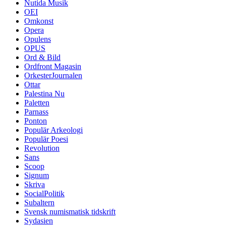
Nutida Musik
OEI
Omkonst
Opera
Opulens
OPUS
Ord & Bild
Ordfront Magasin
OrkesterJournalen
Ottar
Palestina Nu
Paletten
Parnass
Ponton
Populär Arkeologi
Populär Poesi
Revolution
Sans
Scoop
Signum
Skriva
SocialPolitik
Subaltern
Svensk numismatisk tidskrift
Sydasien