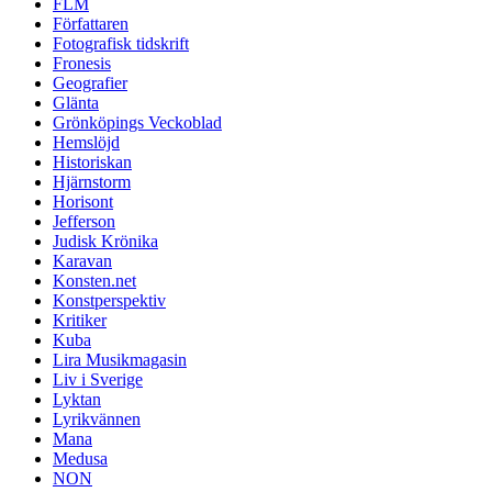
FLM
Författaren
Fotografisk tidskrift
Fronesis
Geografier
Glänta
Grönköpings Veckoblad
Hemslöjd
Historiskan
Hjärnstorm
Horisont
Jefferson
Judisk Krönika
Karavan
Konsten.net
Konstperspektiv
Kritiker
Kuba
Lira Musikmagasin
Liv i Sverige
Lyktan
Lyrikvännen
Mana
Medusa
NON