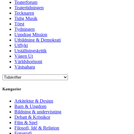
Teaterforum
Teatertidningen
Tecknaren
Tidig Musik
Törst
Tydningen
Uppdrag Mission
Utbildning & Demokrati
Utflykt
Utställningskritik
Vägen Ut
Världshorisont
Västsahara
Kategorier
Arkitektur & Design
Barn & Ungdom
Bildning & undervisning
Debatt & Krönikor
Film & Spel
Filosofi, Idé & Religion
Fotografi