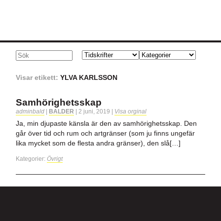
Visar etikett:
YLVA KARLSSON
Samhörighetsskap
adminbald
|
BALDER
|
2 juni, 2019
|
Visa orginal
Ja, min djupaste känsla är den av samhörighetsskap. Den
går över tid och rum och artgränser (som ju finns ungefär
lika mycket som de flesta andra gränser), den slå[…]
Kategorier:
Övrigt