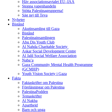
Häv associationsavtalet EU–IAA
Stoppa vapenhandeln
Stötta Palestinagrupperna!
Säg nej till Teva
Nyheter
Bistånd
Akutinsamling till Gaza
Bistånd
Palestinainsamlingen
Abu Dis Youth Club
Al Nahda Charitable Society
Askar Social Development Centre
Al Jalil Social Welfare Association
Naba’a
Gaza Community Mental Health Programme
(GCMHP)
Youth Vision Society i Gaza
Fakta
Faktaskrifter om Palestina
Föreläsningar om Palestina
PalestinaPodden
Temaskrifter
Al Nakba
Apartheid
Barn och unga