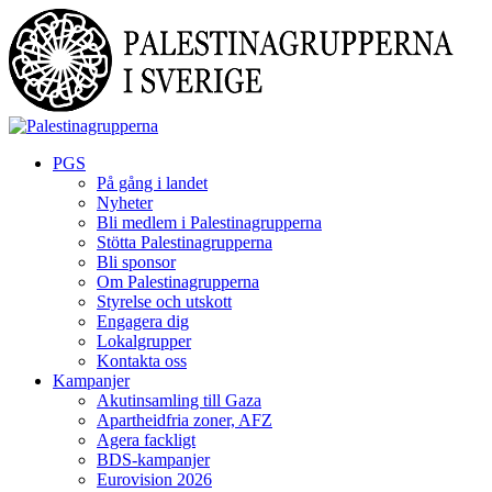
Skip
to
content
PGS
På gång i landet
Nyheter
Bli medlem i Palestinagrupperna
Stötta Palestinagrupperna
Bli sponsor
Om Palestinagrupperna
Styrelse och utskott
Engagera dig
Lokalgrupper
Kontakta oss
Kampanjer
Akutinsamling till Gaza
Apartheidfria zoner, AFZ
Agera fackligt
BDS-kampanjer
Eurovision 2026