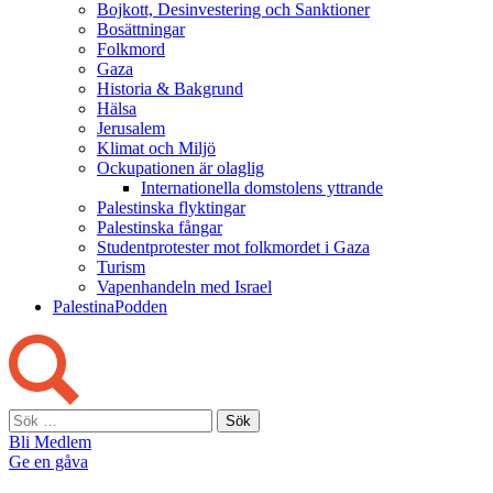
Bojkott, Desinvestering och Sanktioner
Bosättningar
Folkmord
Gaza
Historia & Bakgrund
Hälsa
Jerusalem
Klimat och Miljö
Ockupationen är olaglig
Internationella domstolens yttrande
Palestinska flyktingar
Palestinska fångar
Studentprotester mot folkmordet i Gaza
Turism
Vapenhandeln med Israel
PalestinaPodden
Sök
efter:
Bli Medlem
Ge en gåva