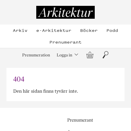
Hoppa
till
Arkitektur
innehållet
Arkiv
e-Arkitektur
Böcker
Podd
Prenumerant
Varukorg
Sök
Prenumeration
Logga in
404
Den här sidan finns tyvärr inte.
Prenumerant