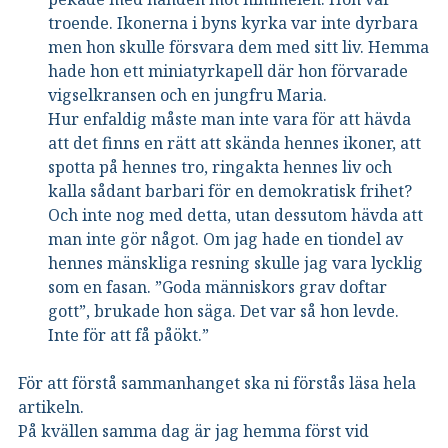
troende. Ikonerna i byns kyrka var inte dyrbara
men hon skulle försvara dem med sitt liv. Hemma
hade hon ett miniatyrkapell där hon förvarade
vigselkransen och en jungfru Maria.
Hur enfaldig måste man inte vara för att hävda
att det finns en rätt att skända hennes ikoner, att
spotta på hennes tro, ringakta hennes liv och
kalla sådant barbari för en demokratisk frihet?
Och inte nog med detta, utan dessutom hävda att
man inte gör något. Om jag hade en tiondel av
hennes mänskliga resning skulle jag vara lycklig
som en fasan. ”Goda människors grav doftar
gott”, brukade hon säga. Det var så hon levde.
Inte för att få påökt.”
För att förstå sammanhanget ska ni förstås läsa hela
artikeln.
På kvällen samma dag är jag hemma först vid