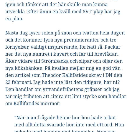
igen och tänker att det här skulle man kunna
utveckla. Efter ännu en kväll med SVT-play har jag
en plan.
Nästa dag lyser solen på snön och tvätten hela dagen
och det kommer fyra nya prenumeranter och tre
förnyelser, väldigt inspirerande, fortsätt så. Packar
ner det nya numret i kuvert och far till brevlådan.
Åker vidare till Strömbacka och slipar och oljar den
nya köksbänken. På kvällen mejlar mig en god vän
den artikel som Theodor Kallifatides skrev i DN den
23 februari. Jag hade inte läst den tidigare, har ni?
Den handlar om yttrandefrihetens gränser och jag
tar mig friheten att citera ett litet stycke som handlar
om Kallifatides mormor:
”När man frågade henne hur hon hade orkat
med allt detta svarade hon inte med ett ord. Hon
pekade med handen mot himmelen. Hon var