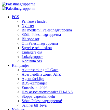
Skip
to
content
PGS
På gång i landet
Nyheter
Bli medlem i Palestinagrupperna
Stötta Palestinagrupperna
Bli sponsor
Om Palestinagrupperna
Styrelse och utskott
Engagera dig
Lokalgrupper
Kontakta oss
Kampanjer
Akutinsamling till Gaza
Apartheidfria zoner, AFZ
Agera fackligt
BDS-kampanjer
Eurovision 2026
Häv associationsavtalet EU–IAA
Stoppa vapenhandeln
Stötta Palestinagrupperna!
Säg nej till Teva
Nyheter