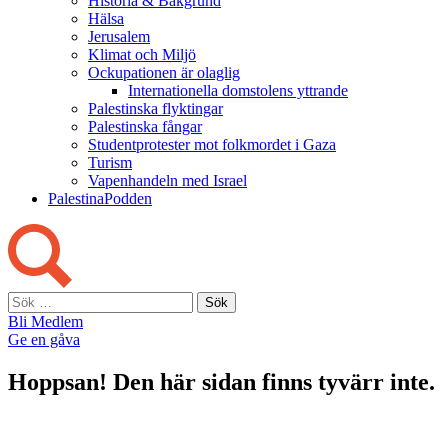
Historia & Bakgrund
Hälsa
Jerusalem
Klimat och Miljö
Ockupationen är olaglig
Internationella domstolens yttrande
Palestinska flyktingar
Palestinska fångar
Studentprotester mot folkmordet i Gaza
Turism
Vapenhandeln med Israel
PalestinaPodden
Sök
efter:
Bli Medlem
Ge en gåva
Hoppsan! Den här sidan finns tyvärr inte.