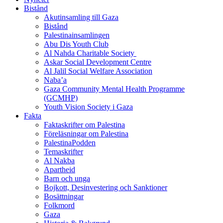
Bistånd
Akutinsamling till Gaza
Bistånd
Palestinainsamlingen
Abu Dis Youth Club
Al Nahda Charitable Society
Askar Social Development Centre
Al Jalil Social Welfare Association
Naba’a
Gaza Community Mental Health Programme
(GCMHP)
Youth Vision Society i Gaza
Fakta
Faktaskrifter om Palestina
Föreläsningar om Palestina
PalestinaPodden
Temaskrifter
Al Nakba
Apartheid
Barn och unga
Bojkott, Desinvestering och Sanktioner
Bosättningar
Folkmord
Gaza