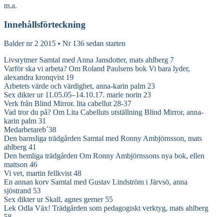
m.a.
Innehållsförteckning
Balder nr 2 2015 • Nr 136 sedan starten
Livsrytmer Samtal med Anna Jansdotter, mats ahlberg 7
Varför ska vi arbeta? Om Roland Paulsens bok Vi bara lyder,
alexandra kronqvist 19
Arbetets värde och värdighet, anna-karin palm 23
Sex dikter ur 11.05.05–14.10.17. marie norin 23
Verk från Blind Mirror. lita cabellut 28-37
Vad tror du på? Om Lita Cabelluts utställning Blind Mirror, anna-
karin palm 31
Medarbetareb´38
Den barnsliga trädgården Samtal med Ronny Ambjörnsson, mats
ahlberg 41
Den hemliga trädgården Om Ronny Ambjörnssons nya bok, ellen
mattson 46
Vi vet, martin fellkvist 48
En annan korv Samtal med Gustav Lindström i Järvsö, anna
sjöstrand 53
Sex dikter ur Skall, agnes gerner 55
Lek Odla Väx! Trädgården som pedagogiskt verktyg, mats ahlberg
58