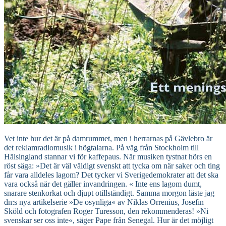
Vet inte hur det är på damrummet, men i herrarnas på Gävlebro är
det reklamradiomusik i högtalarna. På väg från Stockholm till
Hälsingland stannar vi för kaffepaus. När musiken tystnat hörs en
röst säga: »Det är väl väldigt svenskt att tycka om när saker och ting
får vara alldeles lagom? Det tycker vi Sverigedemokrater att det ska
vara också när det gäller invandringen. « Inte ens lagom dumt,
snarare stenkorkat och djupt otillständigt. Samma morgon läste jag
dn:s nya artikelserie »De osynliga« av Niklas Orrenius, Josefin
Sköld och fotografen Roger Turesson, den rekommenderas! »Ni
svenskar ser oss inte«, säger Pape från Senegal. Hur är det möjligt