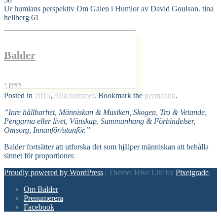
Ur humlans perspektiv Om Galen i Humlor av David Goulson. tina
hellberg 61
Balder
+ posts
Posted in
2015
,
Alla nummer
. Bookmark the
permalink
.
”Inre hållbarhet, Människan & Musiken, Skogen, Tro & Vetande,
Pengarna eller livet, Vänskap, Sammanhang & Förbindelser,
Omsorg, Innanför/utanför.”
Balder fortsätter att utforska det som hjälper människan att behålla
sinnet för proportioner.
Proudly powered by WordPress
|
Theme: Hive Lite by
Pixelgrade
.
Footer
Om Balder
navigation
Prenumerera
Facebook