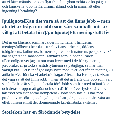
att vi låter människor som flytt från fattigdom ochfasor bo på gatan
och kanske få jobb några timmar ibland och få minimalt eller
ingenting i betalning?
[pullquote]Kan det vara så att det finns jobb – men
att det är fråga om jobb som vårt samhälle inte är
villigt att betala för?[/pullquote]Ett meningsfullt liv
Det är en klassisk sommarbalder ni nu håller i händerna,
meningsfullheten betraktas ur rättvisans, arbetets, dödens,
trädgårdens, kulturens, barnens, djurens och naturens perspektiv. Så
här säger Anna Jansdotter i samtalet som inleder numret:
»Personligen vet jag att om man lever med i de här rytmerna, i
jordbruket är ju också årstidsrytmerna så påtagliga, så mår man
väldigt bra. Det blir något slags syfte med livet, det får en mening.« I
artikeln »Varför ska vi arbeta?« frågar Alexandra Kronqvist: »Kan
det vara så att det finns jobb – men att det är fråga om jobb som vårt
samhälle inte är villigt att betala för? Jobb som har med människor
och deras kroppar att göra och som därför kräver fysisk närvaro,
tålamod och stor social kompetens? Jobb som inte alls har med
produktivitetsökning och tydliga mål att göra, jobb som är svåra att
effektivisera enligt det dominerande kapitalistiska systemet.«
Storleken har en förödande betydelse