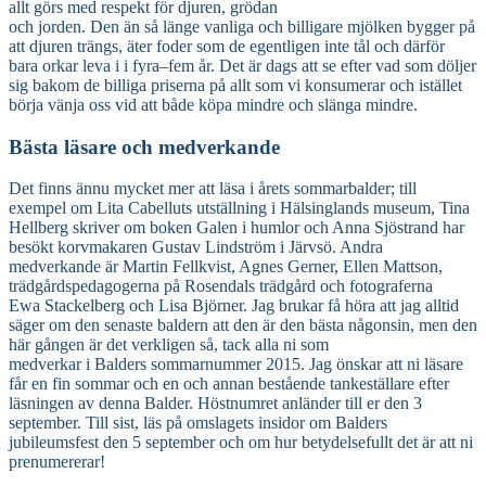
allt görs med respekt för djuren, grödan
och jorden. Den än så länge vanliga och billigare mjölken bygger på
att djuren trängs, äter foder som de egentligen inte tål och därför
bara orkar leva i i fyra–fem år. Det är dags att se efter vad som döljer
sig bakom de billiga priserna på allt som vi konsumerar och istället
börja vänja oss vid att både köpa mindre och slänga mindre.
Bästa läsare och medverkande
Det finns ännu mycket mer att läsa i årets sommarbalder; till
exempel om Lita Cabelluts utställning i Hälsinglands museum, Tina
Hellberg skriver om boken Galen i humlor och Anna Sjöstrand har
besökt korvmakaren Gustav Lindström i Järvsö. Andra
medverkande är Martin Fellkvist, Agnes Gerner, Ellen Mattson,
trädgårdspedagogerna på Rosendals trädgård och fotograferna
Ewa Stackelberg och Lisa Björner. Jag brukar få höra att jag alltid
säger om den senaste baldern att den är den bästa någonsin, men den
här gången är det verkligen så, tack alla ni som
medverkar i Balders sommarnummer 2015. Jag önskar att ni läsare
får en fin sommar och en och annan bestående tankeställare efter
läsningen av denna Balder. Höstnumret anländer till er den 3
september. Till sist, läs på omslagets insidor om Balders
jubileumsfest den 5 september och om hur betydelsefullt det är att ni
prenumererar!