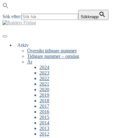
Sök efter:
Sökknapp
Skip
to
content
Main
Menu
navigation
Arkiv
Översikt tidigare nummer
Tidigare nummer – omslag
År
2024
2023
2022
2021
2020
2019
2018
2017
2016
2015
2014
2013
2012