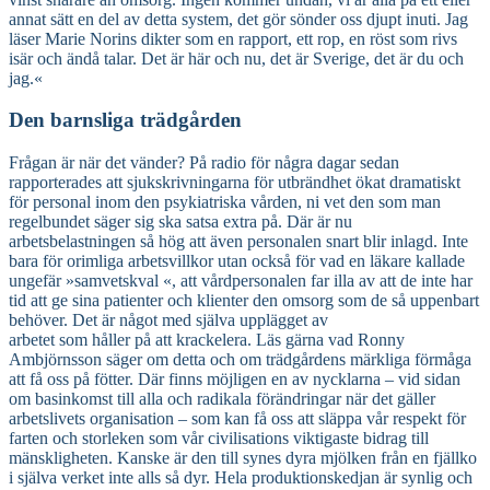
annat sätt en del av detta system, det gör sönder oss djupt inuti. Jag
läser Marie Norins dikter som en rapport, ett rop, en röst som rivs
isär och ändå talar. Det är här och nu, det är Sverige, det är du och
jag.«
Den barnsliga trädgården
Frågan är när det vänder? På radio för några dagar sedan
rapporterades att sjukskrivningarna för utbrändhet ökat dramatiskt
för personal inom den psykiatriska vården, ni vet den som man
regelbundet säger sig ska satsa extra på. Där är nu
arbetsbelastningen så hög att även personalen snart blir inlagd. Inte
bara för orimliga arbetsvillkor utan också för vad en läkare kallade
ungefär »samvetskval «, att vårdpersonalen far illa av att de inte har
tid att ge sina patienter och klienter den omsorg som de så uppenbart
behöver. Det är något med själva upplägget av
arbetet som håller på att krackelera. Läs gärna vad Ronny
Ambjörnsson säger om detta och om trädgårdens märkliga förmåga
att få oss på fötter. Där finns möjligen en av nycklarna – vid sidan
om basinkomst till alla och radikala förändringar när det gäller
arbetslivets organisation – som kan få oss att släppa vår respekt för
farten och storleken som vår civilisations viktigaste bidrag till
mänskligheten. Kanske är den till synes dyra mjölken från en fjällko
i själva verket inte alls så dyr. Hela produktionskedjan är synlig och