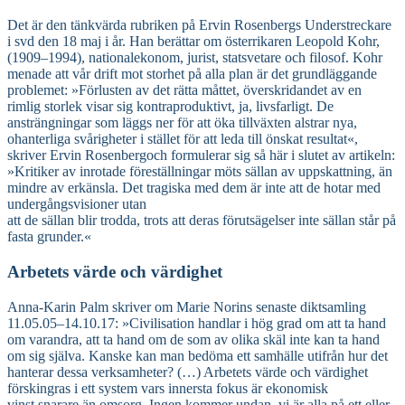
Det är den tänkvärda rubriken på Ervin Rosenbergs Understreckare
i svd den 18 maj i år. Han berättar om österrikaren Leopold Kohr,
(1909–1994), nationalekonom, jurist, statsvetare och filosof. Kohr
menade att vår drift mot storhet på alla plan är det grundläggande
problemet: »Förlusten av det rätta måttet, överskridandet av en
rimlig storlek visar sig kontraproduktivt, ja, livsfarligt. De
ansträngningar som läggs ner för att öka tillväxten alstrar nya,
ohanterliga svårigheter i stället för att leda till önskat resultat«,
skriver Ervin Rosenbergoch formulerar sig så här i slutet av artikeln:
»Kritiker av inrotade föreställningar möts sällan av uppskattning, än
mindre av erkänsla. Det tragiska med dem är inte att de hotar med
undergångsvisioner utan
att de sällan blir trodda, trots att deras förutsägelser inte sällan står på
fasta grunder.«
Arbetets värde och värdighet
Anna-Karin Palm skriver om Marie Norins senaste diktsamling
11.05.05–14.10.17: »Civilisation handlar i hög grad om att ta hand
om varandra, att ta hand om de som av olika skäl inte kan ta hand
om sig själva. Kanske kan man bedöma ett samhälle utifrån hur det
hanterar dessa verksamheter? (…) Arbetets värde och värdighet
förskingras i ett system vars innersta fokus är ekonomisk
vinst snarare än omsorg. Ingen kommer undan, vi är alla på ett eller