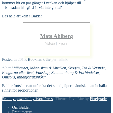
kommer hit ett par gånger i veckan och hjälper till.
– En sådan här gård är väl inte gratis?
Läs hela artikeln i Balder
Mats Ahlberg
Website
|
+ posts
Posted in
2015
. Bookmark the
permalink
.
”Inre hållbarhet, Människan & Musiken, Skogen, Tro & Vetande,
Pengarna eller livet, Vänskap, Sammanhang & Förbindelser,
Omsorg, Innanför/utanför.”
Balder fortsätter att utforska det som hjälper människan att behålla
sinnet för proportioner.
Proudly powered by WordPress
|
Theme: Hive Lite by
Pixelgrade
.
Footer
Om Balder
navigation
Prenumerera