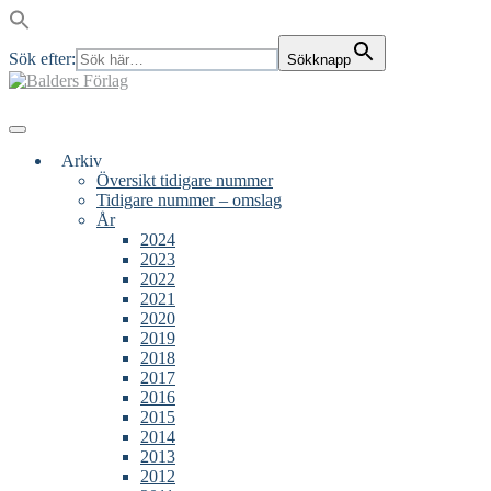
Sök efter:
Sökknapp
Skip
to
content
Main
Menu
navigation
Arkiv
Översikt tidigare nummer
Tidigare nummer – omslag
År
2024
2023
2022
2021
2020
2019
2018
2017
2016
2015
2014
2013
2012