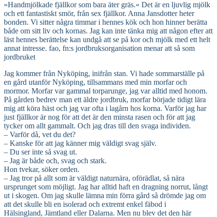
»Handmjölkade fjällkor som bara äter gräs.« Det är en ljuvlig mjölk
och ett fantastiskt smör, från sex fjällkor. Anna Jansdotter heter
bonden. Vi sitter några timmar i hennes kök och hon hinner berätta
både om sitt liv och kornas. Jag kan inte tänka mig att någon efter att
läst hennes berättelse kan undgå att se på kor och mjölk med ett helt
annat intresse. fao, fn:s jordbruksorganisation menar att så som
jordbruket
Jag kommer från Nyköping, inifrån stan. Vi hade sommarställe på
en gård utanför Nyköping, tillsammans med min morfar och
mormor. Morfar var gammal torparunge, jag var alltid med honom.
På gården bedrev man ett äldre jordbruk, morfar började tidigt lära
mig att köra häst och jag var ofta i lagårn hos korna. Varför jag har
just fjällkor är nog för att det är den minsta rasen och för att jag
tycker om allt gammalt. Och jag dras till den svaga individen.
– Varför då, vet du det?
– Kanske för att jag känner mig väldigt svag själv.
– Du ser inte så svag ut.
– Jag är både och, svag och stark.
Hon tvekar, söker orden.
– Jag tror på allt som är väldigt naturnära, oförädlat, så nära
ursprunget som möjligt. Jag har alltid haft en dragning norrut, långt
ut i skogen. Om jag skulle lämna min förra gård så drömde jag om
att det skulle bli en isolerad och extremt enkel fäbod i
Hälsingland, Jämtland eller Dalarna. Men nu blev det den här