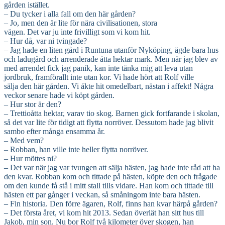
gården istället.
– Du tycker i alla fall om den här gården?
– Jo, men den är lite för nära civilisationen, stora
vägen. Det var ju inte frivilligt som vi kom hit.
– Hur då, var ni tvingade?
– Jag hade en liten gård i Runtuna utanför Nyköping, ägde bara hus
och ladugård och arrenderade åtta hektar mark. Men när jag blev av
med arrendet fick jag panik, kan inte tänka mig att leva utan
jordbruk, framförallt inte utan kor. Vi hade hört att Rolf ville
sälja den här gården. Vi åkte hit omedelbart, nästan i affekt! Några
veckor senare hade vi köpt gården.
– Hur stor är den?
– Trettioåtta hektar, varav tio skog. Barnen gick fortfarande i skolan,
så det var lite för tidigt att flytta norröver. Dessutom hade jag blivit
sambo efter många ensamma år.
– Med vem?
– Robban, han ville inte heller flytta norröver.
– Hur möttes ni?
– Det var när jag var tvungen att sälja hästen, jag hade inte råd att ha
den kvar. Robban kom och tittade på hästen, köpte den och frågade
om den kunde få stå i mitt stall tills vidare. Han kom och tittade till
hästen ett par gånger i veckan, så småningom inte bara hästen.
– Fin historia. Den förre ägaren, Rolf, finns han kvar härpå gården?
– Det första året, vi kom hit 2013. Sedan överlät han sitt hus till
Jakob, min son. Nu bor Rolf två kilometer över skogen, han