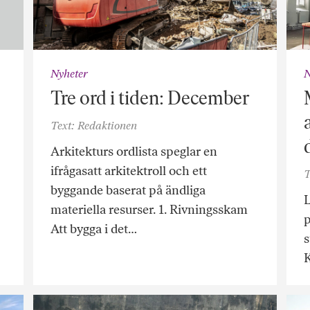
Nyheter
N
Tre ord i tiden: December
Text: Redaktionen
Arkitekturs ordlista speglar en
ifrågasatt arkitektroll och ett
T
byggande baserat på ändliga
L
materiella resurser. 1. Rivningsskam
p
Att bygga i det…
s
K