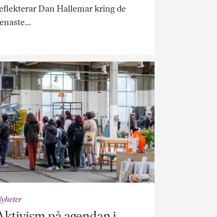
eflekterar Dan Hallemar kring de
senaste…
yheter
Aktivism på agendan i