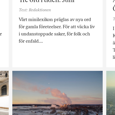
Text: Redaktionen
T
Vårt minilexikon präglas av nya ord
för gamla företeelser. För att väcka liv
r
i undanstoppade saker, för folk och
för enfald….
ä
T
l