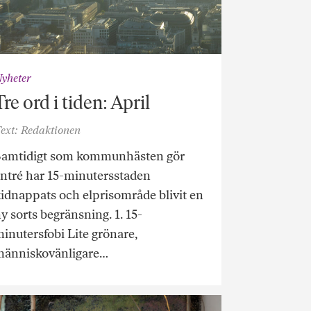
yheter
Tre ord i tiden: April
ext: Redaktionen
Samtidigt som kommunhästen gör
ntré har 15-minutersstaden
idnappats och elprisområde blivit en
y sorts begränsning. 1. 15-
inutersfobi Lite grönare,
människovänligare…