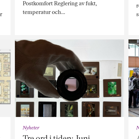
Postkomfort Reglering av fukt,
r
temperatur och…
r
Nyheter
N
Tre ord i tiden: Juni