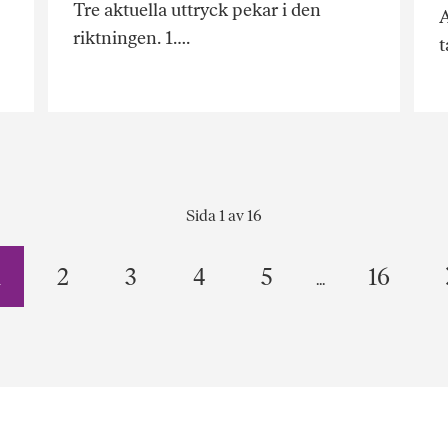
Tre aktuella uttryck pekar i den
A
riktningen. 1….
t
Sida 1 av 16
1
2
3
4
5
16
...