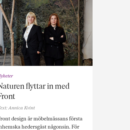
yheter
Naturen flyttar in med
Front
ext: Annica Kvint
ront design är möbelmässans första
nhemska hedersgäst någonsin. För