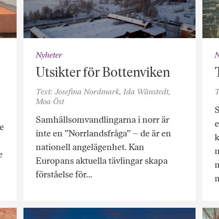
Nyheter
N
Utsikter för Bottenviken
Text: Josefina Nordmark, Ida Wänstedt,
T
Moa Öst
Samhällsomvandlingarna i norr är
e
e
inte en ”Norrlandsfråga” – de är en
k
nationell angelägenhet. Kan
n
e
Europans aktuella tävlingar skapa
m
förståelse för…