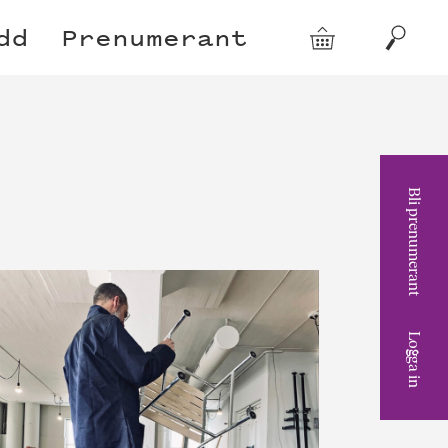
dd
Prenumerant
Varukorg
Sök
Bli prenumerant
Logga in