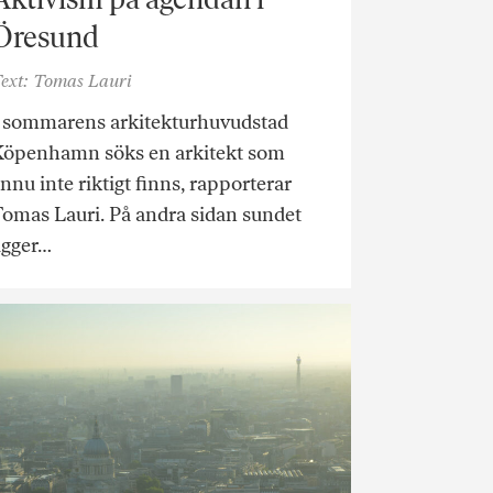
Öresund
ext: Tomas Lauri
I sommarens arkitekturhuvudstad
Köpenhamn söks en arkitekt som
nnu inte riktigt finns, rapporterar
omas Lauri. På andra sidan sundet
igger…