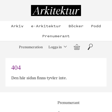
Hoppa
till
Arkitektur
innehållet
Arkiv
e-Arkitektur
Böcker
Podd
Prenumerant
Varukorg
Sök
Prenumeration
Logga in
404
Den här sidan finns tyvärr inte.
Prenumerant