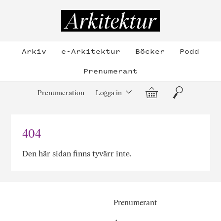
Hoppa
till
Arkitektur
innehållet
Arkiv
e-Arkitektur
Böcker
Podd
Prenumerant
Varukorg
Sök
Prenumeration
Logga in
404
Den här sidan finns tyvärr inte.
Prenumerant