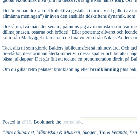
global ekonomisk nivå (om nu dessa två längre kan hållas isär). Och me
Det är en paradox att det kollektiva gestaltas i form av ett galleri av 
allmänna meningen”) är även den enskilda tidskriftens dynamik, som g
Också nu, två månader senare, påminns jag av människor som var med. “
dillmajonäsen, ostarna och brödet!” Eller poeterna; allvaret och leen
kom från Matbygget i Järna och de fina vinerna från Niklas Anderss
Tack alla ni som gjorde Balders jubileumsfest så minnesvärd. Och tack
brevlådor, dessförinnan återkommer vi i dessa spalter och berättar något
bästa julklappar. Det går fint att teckna en prenumeration direkt på Bal
Om du gillar retro palatset brudklänning eller
brudklänning
plus bakg
Posted in
2015
. Bookmark the
permalink
.
”Inre hållbarhet, Människan & Musiken, Skogen, Tro & Vetande, Pen