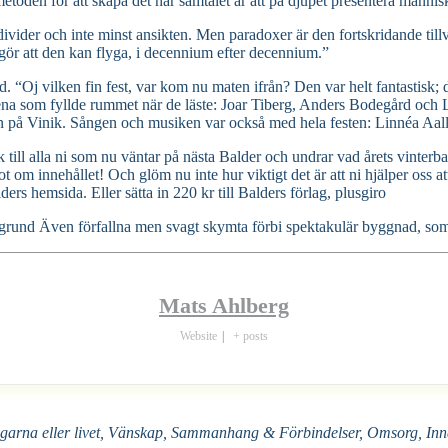
toden för att skapa det här samtalet är att på djupet presentera männis
individer och inte minst ansikten. Men paradoxer är den fortskridande till
ör att den kan flyga, i decennium efter decennium.”
Oj vilken fin fest, var kom nu maten ifrån? Den var helt fantastisk; de
dena som fyllde rummet när de läste: Joar Tiberg, Anders Bodegård och 
on på Vinik. Sången och musiken var också med hela festen: Linnéa A
 till alla ni som nu väntar på nästa Balder och undrar vad årets vinter
 om innehållet! Och glöm nu inte hur viktigt det är att ni hjälper oss at
ders hemsida. Eller sätta in 220 kr till Balders förlag, plusgiro
rund Även förfallna men svagt skymta förbi spektakulär byggnad, som M
Mats Ahlberg
Website
|
+ posts
garna eller livet, Vänskap, Sammanhang & Förbindelser, Omsorg, Inna