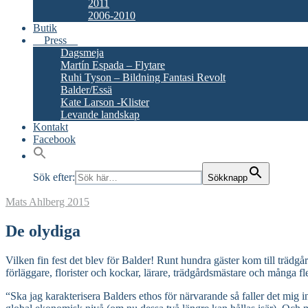
2011
2006-2010
Butik
Press
Dagsmeja
Martín Espada – Flytare
Ruhi Tyson – Bildning Fantasi Revolt
Balder/Essä
Kate Larson -Klister
Levande landskap
Kontakt
Facebook
Sök efter:
Sökknapp
Mats Ahlberg
2015
De olydiga
Vilken fin fest det blev för Balder! Runt hundra gäster kom till träd
förläggare, florister och kockar, lärare, trädgårdsmästare och många f
“Ska jag karakterisera Balders ethos för närvarande så faller det mig 