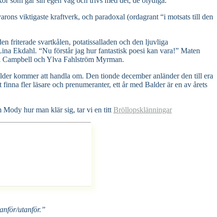
kor som går sin egen väg och trivs med det, de olydiga.
varons viktigaste kraftverk, och paradoxal (ordagrant “i motsats till den
n friterade svartkålen, potatissalladen och den ljuvliga
Lina Ekdahl. “Nu förstår jag hur fantastisk poesi kan vara!” Maten
all Campbell och Ylva Fahlström Myrman.
balder kommer att handla om. Den tionde december anländer den till era
t finna fler läsare och prenumeranter, ett år med Balder är en av årets
ody hur man klär sig, tar vi en titt
Bröllopsklänningar
nför/utanför.”