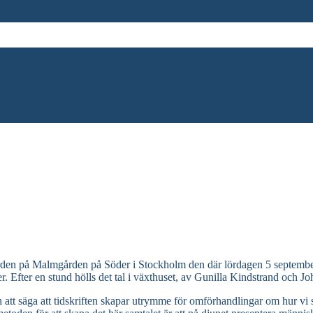
gården på Malmgården på Söder i Stockholm den där lördagen 5 september
ler. Efter en stund hölls det tal i växthuset, av Gunilla Kindstrand och 
in att säga att tidskriften skapar utrymme för omförhandlingar om hur v