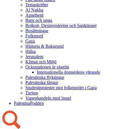
Temaskrifter
Al Nakba
Apartheid
Barn och unga
Bojkott, Desinvestering och Sanktioner
Bosättningar
Folkmord
Gaza
Historia & Bakgrund
Hälsa
Jerusalem
Klimat och Miljö
Ockupationen är olaglig
Internationella domstolens yttrande
Palestinska flyktingar
Palestinska fångar
Studentprotester mot folkmordet i Gaza
Turism
Vapenhandeln med Israel
PalestinaPodden