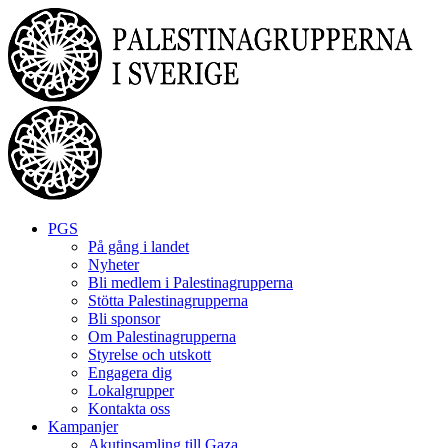
Skip
to
content
PGS
På gång i landet
Nyheter
Bli medlem i Palestinagrupperna
Stötta Palestinagrupperna
Bli sponsor
Om Palestinagrupperna
Styrelse och utskott
Engagera dig
Lokalgrupper
Kontakta oss
Kampanjer
Akutinsamling till Gaza