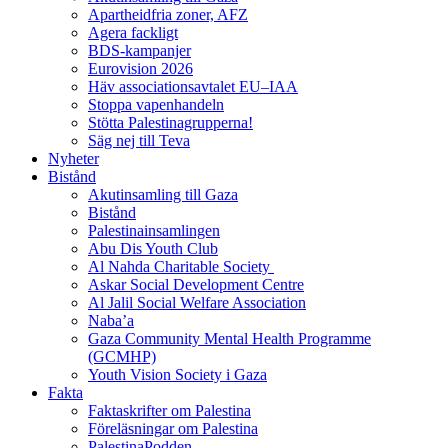
Apartheidfria zoner, AFZ
Agera fackligt
BDS-kampanjer
Eurovision 2026
Häv associationsavtalet EU–IAA
Stoppa vapenhandeln
Stötta Palestinagrupperna!
Säg nej till Teva
Nyheter
Bistånd
Akutinsamling till Gaza
Bistånd
Palestinainsamlingen
Abu Dis Youth Club
Al Nahda Charitable Society
Askar Social Development Centre
Al Jalil Social Welfare Association
Naba’a
Gaza Community Mental Health Programme
(GCMHP)
Youth Vision Society i Gaza
Fakta
Faktaskrifter om Palestina
Föreläsningar om Palestina
PalestinaPodden