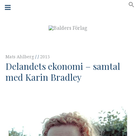
Skip
Main
navigation
to
Menu
content
Mats Ahlberg
2015
Delandets ekonomi – samtal
med Karin Bradley