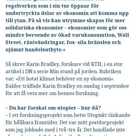
regelverken som i sin tur öppnar för
undertryckta delar av ekonomin att komma upp
till ytan. På så vis kan utrymme skapas för mer
solidariska ekonomier – ekonomier som gör oss
mindre beroende av ökad varukonsumtion, Wall
Street, ränteändringar, fos- sila bränslen och
ojämnt handelsutbyte.«
Så skrev Karin Bradley, forskare vid KTH, i en stor
artikel i DN:s serie Min stund på jorden. Rubriken
var: »Ett hotat klimat behöver en ny ekonomi«.
Balder träffade Karin Bradley en onsdag i september
för att få veta mer om hennes forskning.
– Du har forskat om utopier – hur då?
– I ett forskningsprojekt som hette Utopiskt tänkande
för hållbara framtider. Det var mitt postdocprojekt
som jag jobbade med i två–tre år. Det handlade inte