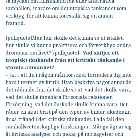
så mycket om fullskaleförsök eller alternativa
samhällen, snarare om det utopiska tänkandet som
verktyg, för att kunna föreställa sig en annan
framtid.
[pullquote]Men hur skulle det kunna se ut istället,
hur skulle vi kunna praktisera och förverkliga andra
drömmar om livet?[/pullquote]
– Vad skiljer ett
utopiskt tänkande från ett kritiskt tänkande i
största allmänhet?
– Ja … att du i någon mån försöker formulera dig inte
bara i termer av kritik. Utan beskriva något annat än
det rådande, hur det skulle se ut, vad det skulle vara,
vad det skulle innebära för sociala relationer,
försörjning, vad det önskade skulle kunna vara. Det
råder en akut brist på den typen av bilder, akademin
är så tränad i det kritiska tänkandet, i alla fall den
samhällsvetenskapliga forskningen. Många ägnar sig
åt kritiska analyser och pekar på motsägelser och