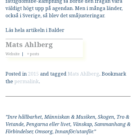
fattigdomsbe-kämpning så borde den frågan vara
väldigt högt upp på agendan. Men i många länder,
också i Sverige, så blev det småjusteringar.
Läs hela artikeln i Balder
Mats Ahlberg
Website
|
+ posts
Posted in
2015
and tagged
Mats Ahlberg
. Bookmark
the
permalink
.
”Inre hållbarhet, Människan & Musiken, Skogen, Tro &
Vetande, Pengarna eller livet, Vänskap, Sammanhang &
Förbindelser, Omsorg, Innanför/utanför.”