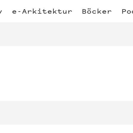
v
e-Arkitektur
Böcker
Po