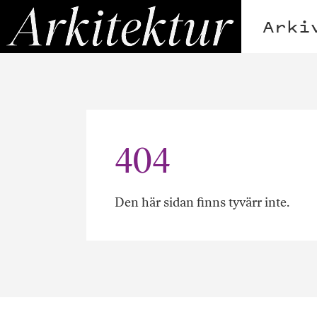
Hoppa
Arkitektur
till
Arki
innehållet
404
Den här sidan finns tyvärr inte.