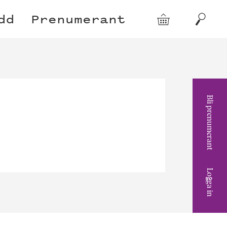
dd
Prenumerant
Varukorg
Sök
Bli prenumerant
Logga in