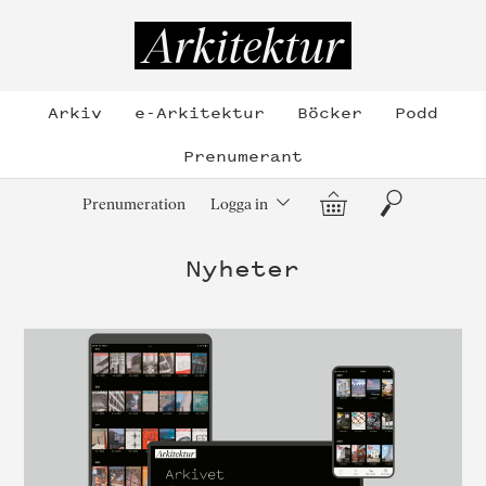
Hoppa
till
Arkitektur
innehållet
Arkiv
e-Arkitektur
Böcker
Podd
Prenumerant
Varukorg
Sök
Prenumeration
Logga in
Nyheter