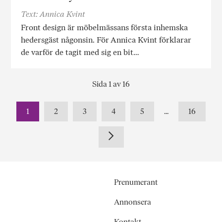
Text: Annica Kvint
Front design är möbelmässans första inhemska
hedersgäst någonsin. För Annica Kvint förklarar
de varför de tagit med sig en bit…
Sida 1 av 16
1
2
3
4
5
...
16
Prenumerant
Annonsera
Kontakt