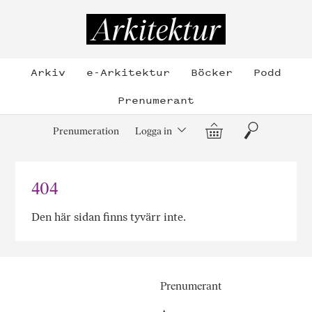
Hoppa
till
Arkitektur
innehållet
Arkiv
e-Arkitektur
Böcker
Podd
Prenumerant
Varukorg
Sök
Prenumeration
Logga in
404
Den här sidan finns tyvärr inte.
Prenumerant