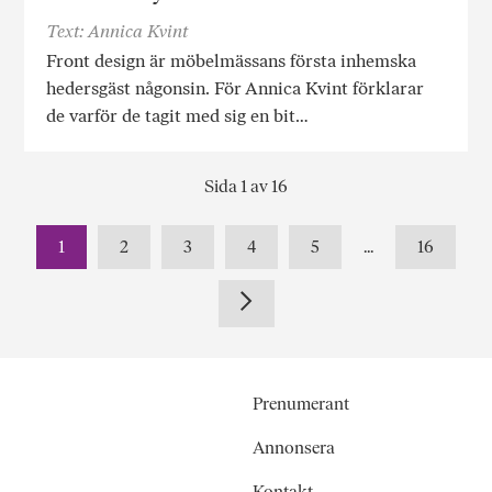
Text: Annica Kvint
Front design är möbelmässans första inhemska
hedersgäst någonsin. För Annica Kvint förklarar
de varför de tagit med sig en bit…
Sida 1 av 16
1
2
3
4
5
...
16
Prenumerant
Annonsera
Kontakt