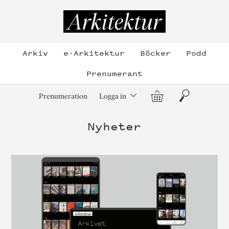
Hoppa
till
Arkitektur
innehållet
Arkiv
e-Arkitektur
Böcker
Podd
Prenumerant
Varukorg
Sök
Prenumeration
Logga in
Nyheter