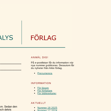
ANMÄL DIG!
På e-postlistan får du information när
nya nummer publiceras. Dessutom får
du nyheter från Arkiv förlag.
Prenumerera
INFORMATION
För läsare
För författare
För bibliotekarier
AKTUELLT
ism. Sedan den
Nummer 18 2025
och delvis
Nummer 17 2024