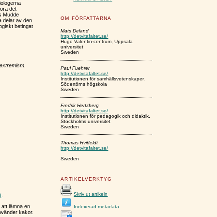
iologerna
öra det
as Mudde
OM FÖRFATTARNA
 delar av den
giskt betingat
Mats Deland
http://detvitafaltet.se/
Hugo Valentin-centrum, Uppsala
universitet
Sweden
erextremism
,
Paul Fuehrer
http://detvitafaltet.se/
Institutionen för samhällsvetenskaper,
Södertörns högskola
Sweden
Fredrik Hertzberg
http://detvitafaltet.se/
Institutionen för pedagogik och didaktik,
Stockholms universitet
Sweden
Thomas Hvitfeldt
http://detvitafaltet.se/
Sweden
ARTIKELVERKTYG
Skriv ut artikeln
)
.
 att lämna en
Indexerad metadata
nvänder kakor.