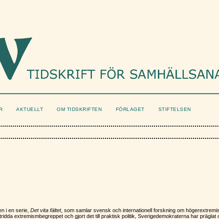
R
AKTUELLT
OM TIDSKRIFTEN
FÖRLAGET
STIFTELSEN
n i en serie,
Det vita fältet
, som samlar svensk och internationell forskning om högerextrem
idda extremismbegreppet och gjort det till praktisk politik, Sverigedemokraterna har präglat 