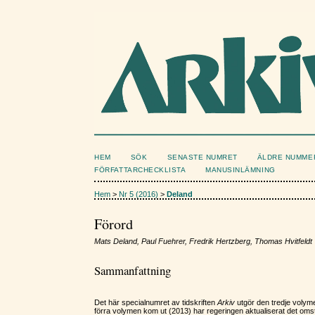
HEM
SÖK
SENASTE NUMRET
ÄLDRE NUMME
FÖRFATTARCHECKLISTA
MANUSINLÄMNING
Hem
>
Nr 5 (2016)
>
Deland
Förord
Mats Deland, Paul Fuehrer, Fredrik Hertzberg, Thomas Hvitfeldt
Sammanfattning
Det här specialnumret av tidskriften
Arkiv
utgör den tredje volyme
förra volymen kom ut (2013) har regeringen aktualiserat det omstr