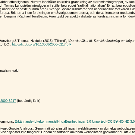
rabbat offentligheten. Numret innehåller en kritisk granskning av extremismbegreppet, av soc
mas Lundström introducerar i stället begreppet ”radikal nationalism” för att begreppsligg
ing under de senaste hundra åren i Sverige. Vidare diskuterar den nederländske forskaren C
Europa. Bristerna inom forskningen om Sverigedemokraterna, och deras kontakter med andra
Benjamin Raphael Teitelbaum. Från tyskt perspektiv diskuteras förutsättningarna för ideolo
Hertzberg & Thomas Hvitfeldt (2016) ”Förord”, i
Det vita fältet III. Samtida forskning om hög
–13. DOI:
http://dx.doi.org/10.13068/2000-6217.5.F
 nazism; våld
8/2000-6217
(beständig länk)
r
e Commons:
Erkännande-Ickekommersiell-IngaBearbetningar 3.0 Unported (CC BY-NC-ND 3.0
tyget Google Analytics. Genom att göra inställningar i webbläsaren kan du neka webbplatsen
issa tjänster inte fungerar. Genom att fortsätta använda webbplatsen godkänner du att vi a