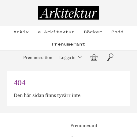
Hoppa
till
Arkitektur
innehållet
Arkiv
e-Arkitektur
Böcker
Podd
Prenumerant
Varukorg
Sök
Prenumeration
Logga in
404
Den här sidan finns tyvärr inte.
Prenumerant