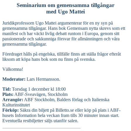
Seminarium om gemensamma tillgångar
med Ugo Mattei
Juridikprofessorn Ugo Mattei argumenterar för en ny syn på
gemensamma tillgångar. Hans bok Gemensam nytta skrevs som ett
manifest och har väckt livlig debatt runtom i Europa, genom sitt
passionerade och sakkunniga försvar för allmänningen och våra
gemensamma tillgångar.
Föredraget hålls på engelska, tillfälle finns att ställa frågor efteråt
liksom att köpa hans bok som nu finns på svenska.
Välkomna!
Moderator:
Lars Hermansson.
Tid:
Torsdag 1 december kl 18:00
Plats:
ABF-Sveavägen, Stockholm
Arrangör:
ABF Stockholm, Balders förlag och Italienska
Kulturinstitutet
Förköp:
Säkra din biljett på Billetto.se eller köp på plats i ABF-
husets Information hela veckan fram tills 30 minuter innan start.
Eventuella restbiljetter säljs utanför salen.