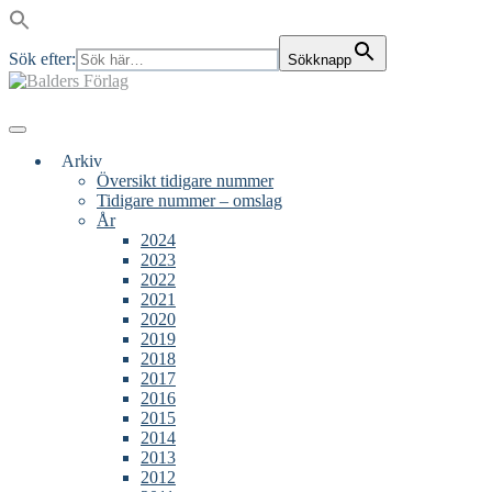
Sök efter:
Sökknapp
Skip
to
content
Main
Menu
navigation
Arkiv
Översikt tidigare nummer
Tidigare nummer – omslag
År
2024
2023
2022
2021
2020
2019
2018
2017
2016
2015
2014
2013
2012