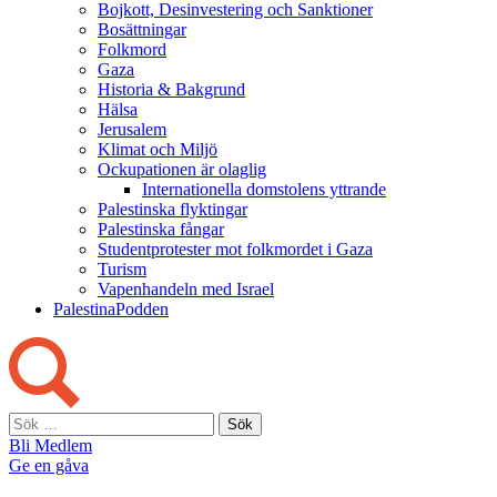
Bojkott, Desinvestering och Sanktioner
Bosättningar
Folkmord
Gaza
Historia & Bakgrund
Hälsa
Jerusalem
Klimat och Miljö
Ockupationen är olaglig
Internationella domstolens yttrande
Palestinska flyktingar
Palestinska fångar
Studentprotester mot folkmordet i Gaza
Turism
Vapenhandeln med Israel
PalestinaPodden
Sök
efter:
Bli Medlem
Ge en gåva