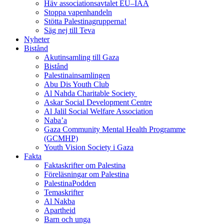
Häv associationsavtalet EU–IAA
Stoppa vapenhandeln
Stötta Palestinagrupperna!
Säg nej till Teva
Nyheter
Bistånd
Akutinsamling till Gaza
Bistånd
Palestinainsamlingen
Abu Dis Youth Club
Al Nahda Charitable Society
Askar Social Development Centre
Al Jalil Social Welfare Association
Naba’a
Gaza Community Mental Health Programme
(GCMHP)
Youth Vision Society i Gaza
Fakta
Faktaskrifter om Palestina
Föreläsningar om Palestina
PalestinaPodden
Temaskrifter
Al Nakba
Apartheid
Barn och unga