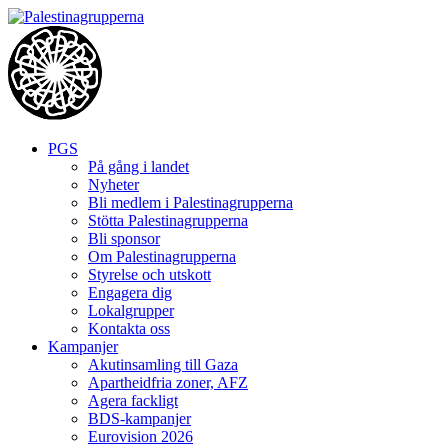
Skip
to
content
PGS
På gång i landet
Nyheter
Bli medlem i Palestinagrupperna
Stötta Palestinagrupperna
Bli sponsor
Om Palestinagrupperna
Styrelse och utskott
Engagera dig
Lokalgrupper
Kontakta oss
Kampanjer
Akutinsamling till Gaza
Apartheidfria zoner, AFZ
Agera fackligt
BDS-kampanjer
Eurovision 2026