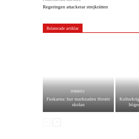
Regeringen attackerar strejkrätten
Relaterade artiklar
INRIKES
Fuskarna: hur marknaden förstör
Kulturkrig
skolan
höger