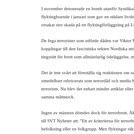
I
november detonerade en bomb utanför Syndikalis
flyktingboende i januari som gav en städare liv
orsakat stor skada på en flyktingförläggning på 
De fega terrorister som utförde dåden var Vikto
kopplingar till den fascistiska sekten Nordiska mo
tingsrätt för brott som allmänfarlig ödeläggelse, 
Det är inte svårt att föreställa sig reaktionen om
omedelbart rubricerats som terrordåd och media h
terrorism. Nu blev det enbart mindre artiklar eller 
samma måttstock.
Ingen av männen dömdes dock för terrorbrott. Åkl
till SVT Nyheter att: ”Ett av kriterierna för terror
befolkning eller en folkgrupp. Men flyktingar rä