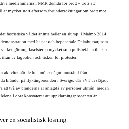
ktiva medlemmarna i NMR dömda för brott – trots att
håll är mycket stort eftersom förundersökningar om brott mot
det fascistiska våldet är inte heller en slump. I Malmö 2014
isk demonstration med hästar och bepansrade Deltabussar, som
va verket gör nog fascisterna mycket som polisbefälen önskar
 ifrån av lagboken och risken för protester.
 aktivitet när de inte möter något motstånd från
gda bränder på flyktingboenden i Sverige, där SVT avslöjade
ra att två av bränderna är anlagda av personer utifrån, medan
 Helene Lööw konstaterar att uppklarningsprocenten är
er en socialistisk lösning