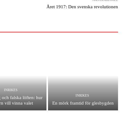
Året 1917: Den svenska revolutionen
INRIKES
INRIKES
 och falska löften: hur
n vill vinna valet
En mörk framtid för glesbygden