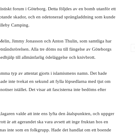
tiskt forum i Göteborg. Detta följdes av en bomb utanför ett
shotande skador, och en odetonerad sprängladdning som kunde
Lilleby Camping.
r Melin, Jimmy Jonasson och Anton Thulin, som samtliga har
tståndsrörelsen. Alla tre döms nu till fängelse av Göteborgs
medhjälp till allmänfarlig ödeläggelse och knivbrott.
 samma typ av attentat gjorts i islamismens namn. Det hade
ade inte tvekat en sekund att fylla löpsedlarna med tjut om
notiser istället. Det visar att fascisterna inte bedöms efter
agaren valde att inte ens lyfta den åtalspunkten, och uppger
brott är att agerandet ska vara avsett att inge fruktan hos en
knas inte som en folkgrupp. Hade det handlat om ett boende