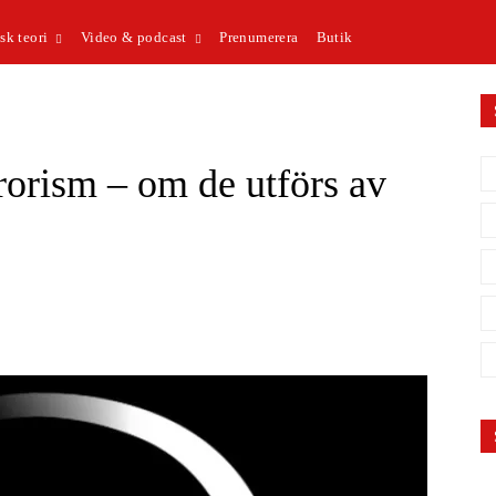
sk teori
Video & podcast
Prenumerera
Butik
rorism – om de utförs av