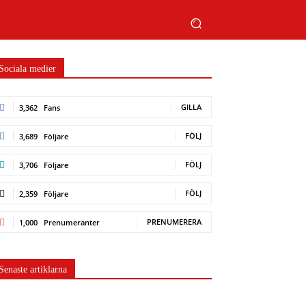
Sociala medier
GILLA
3,362
Fans
FÖLJ
3,689
Följare
FÖLJ
3,706
Följare
FÖLJ
2,359
Följare
PRENUMERERA
1,000
Prenumeranter
Senaste artiklarna