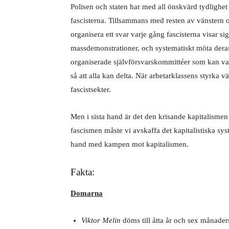
Polisen och staten har med all önskvärd tydlighet v
fascisterna. Tillsammans med resten av vänstern 
organisera ett svar varje gång fascisterna visar si
massdemonstrationer, och systematiskt möta deras
organiserade självförsvarskommittéer som kan v
så att alla kan delta. När arbetarklassens styrka 
fascistsekter.
Men i sista hand är det den krisande kapitalismen 
fascismen måste vi avskaffa det kapitalistiska sys
hand med kampen mot kapitalismen.
Fakta:
Domarna
Viktor Melin
döms till åtta år och sex månaders