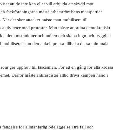
isat att de inte kan eller vill erbjuda ett skydd mot
och fackföreningarna måste arbetarrörelsens masspartier
g. När det sker attacker måste man mobilisera till
 aktiviteter med protester. Man måste anordna demokratiskt
akta demonstrationer och möten och skapa lugn och trygghet
väl mobiliseras kan den enkelt pressa tillbaka dessa minimala
som ger upphov till fascismen. För att en gång för alla krossa
temet. Därför måste antifascister alltid driva kampen hand i
 fängelse för allmänfarlig ödeläggelse i tre fall och