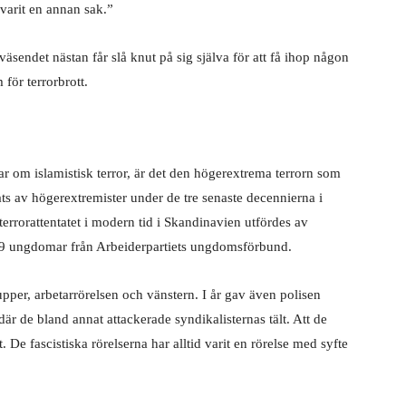
varit en annan sak.”
väsendet nästan får slå knut på sig själva för att få ihop någon
för terrorbrott.
r om islamistisk terror, är det den högerextrema terrorn som
ts av högerextremister under de tre senaste decennierna i
terrorattentatet i modern tid i Skandinavien utfördes av
9 ungdomar från Arbeiderpartiets ungdomsförbund.
upper, arbetarrörelsen och vänstern. I år gav även polisen
r de bland annat attackerade syndikalisternas tält. Att de
. De fascistiska rörelserna har alltid varit en rörelse med syfte