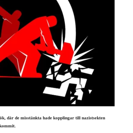
k, där de misstänkta hade kopplingar till nazistsekten
 kommit.