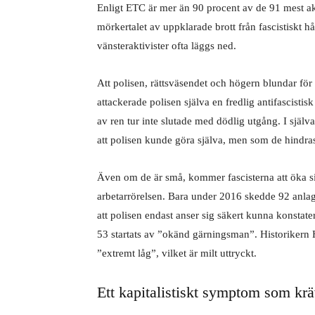
Enligt ETC är mer än 90 procent av de 91 mest a
mörkertalet av uppklarade brott från fascistiskt 
vänsteraktivister ofta läggs ned.
Att polisen, rättsväsendet och högern blundar för 
attackerade polisen själva en fredlig antifascist
av ren tur inte slutade med dödlig utgång. I själ
att polisen kunde göra själva, men som de hindras
Även om de är små, kommer fascisterna att öka sin
arbetarrörelsen. Bara under 2016 skedde 92 anla
att polisen endast anser sig säkert kunna konstate
53 startats av ”okänd gärningsman”. Historikern
”extremt låg”, vilket är milt uttryckt.
Ett kapitalistiskt symptom som kräv