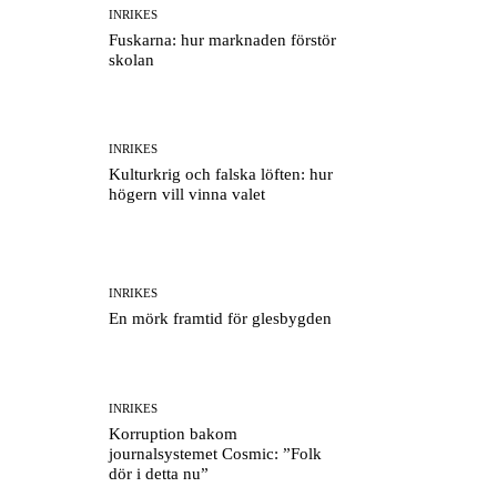
INRIKES
Fuskarna: hur marknaden förstör
skolan
INRIKES
Kulturkrig och falska löften: hur
högern vill vinna valet
INRIKES
En mörk framtid för glesbygden
INRIKES
Korruption bakom
journalsystemet Cosmic: ”Folk
dör i detta nu”