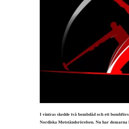
I vintras skedde två bombdåd och ett bombförsö
Nordiska Motståndsrörelsen. Nu har domarna