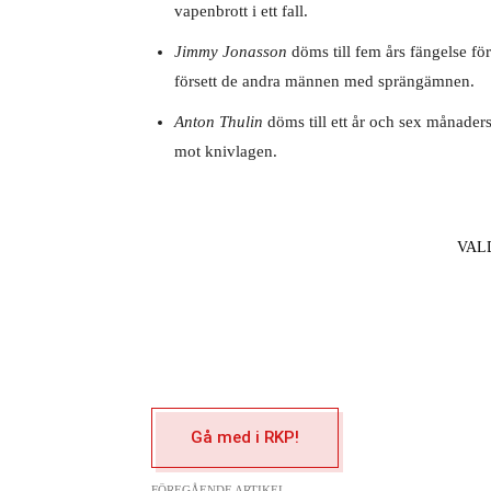
vapenbrott i ett fall.
Jimmy Jonasson
döms till fem års fängelse för 
försett de andra männen med sprängämnen.
Anton Thulin
döms till ett år och sex månaders
mot knivlagen.
VAL
Gå med i RKP!
FÖREGÅENDE ARTIKEL