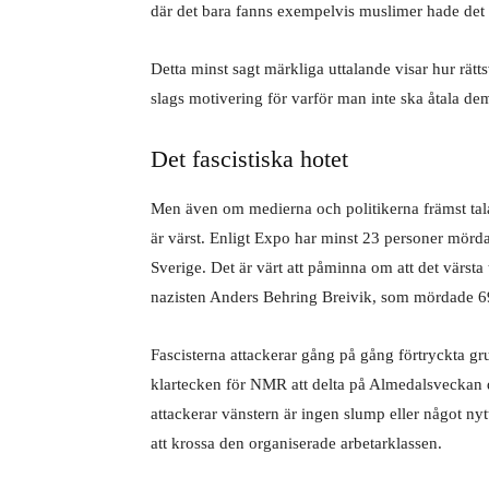
där det bara fanns exempelvis muslimer hade det 
Detta minst sagt märkliga uttalande visar hur rätts
slags motivering för varför man inte ska åtala dem 
Det fascistiska hotet
Men även om medierna och politikerna främst tala
är värst. Enligt Expo har minst 23 personer mörda
Sverige. Det är värt att påminna om att det värsta 
nazisten Anders Behring Breivik, som mördade 6
Fascisterna attackerar gång på gång förtryckta gr
klartecken för NMR att delta på Almedalsveckan dä
attackerar vänstern är ingen slump eller något nytt
att krossa den organiserade arbetarklassen.