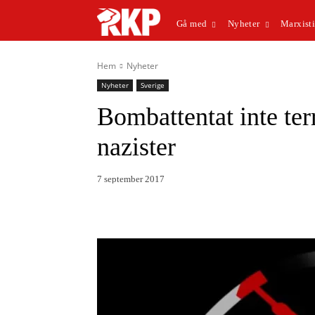
Gå med
Nyheter
Marxisti
Hem
Nyheter
Nyheter
Sverige
Bombattentat inte ter
nazister
7 september 2017