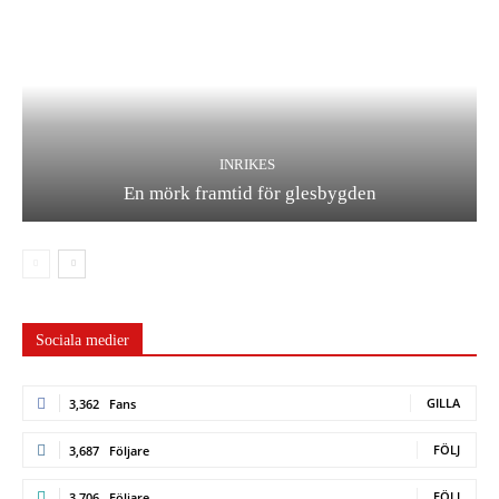
INRIKES
En mörk framtid för glesbygden
Sociala medier
GILLA
3,362
Fans
FÖLJ
3,687
Följare
FÖLJ
3,706
Följare