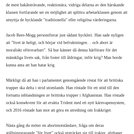
de mest bakåtsträvande, reaktionära, vidriga delarna av den härskande
klassen fortfarande ser en möjlighet att splittra arbetarklassen genom att
utnyttja de hycklande ”traditionella” eller religiösa värderingarna.
Jacob Rees-Mogg personifierar just sådant hyckleri. Han sade nyligen
att ”livet är heligt, och börjar vid befruktningen… och abort är
moraliskt oförsvarbart”. Så hur känner då denna härförare för det
mänskliga livets sak, från foster till åldringar, inför krig? Man borde
kunna anta att han hatar krig.
Märkligt då att han i parlamentet genomgående röstat för att brittiska
trupper ska delta i strid utomlands. Han röstade för ett stöd till den
fortsatta inblandningen av brittiska trupper i Afghanistan. Han röstade
också konsekvent för att ersätta Trident med ett nytt kärnvapensystem,
och 2016 röstade han mot att göra en utredning om Irakkriget.
Nästa gång du möter en abortmotståndare, fråga om deras
ställningstagande ”för livet” också utsträcker sig till irakier, afghaner,