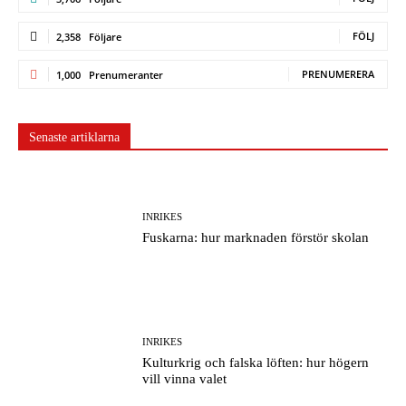
FÖLJ
2,358
Följare
PRENUMERERA
1,000
Prenumeranter
Senaste artiklarna
INRIKES
Fuskarna: hur marknaden förstör skolan
INRIKES
Kulturkrig och falska löften: hur högern
vill vinna valet