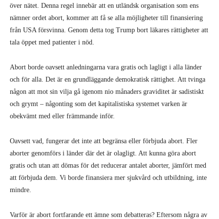
över nätet. Denna regel innebär att en utländsk organisation som ens
nämner ordet abort, kommer att få se alla möjligheter till finansiering
från USA försvinna. Genom detta tog Trump bort läkares rättigheter att
tala öppet med patienter i nöd.
Abort borde oavsett anledningarna vara gratis och lagligt i alla länder
och för alla. Det är en grundläggande demokratisk rättighet. Att tvinga
någon att mot sin vilja gå igenom nio månaders graviditet är sadistiskt
och grymt – någonting som det kapitalistiska systemet varken är
obekvämt med eller främmande inför.
Oavsett vad, fungerar det inte att begränsa eller förbjuda abort. Fler
aborter genomförs i länder där det är olagligt. Att kunna göra abort
gratis och utan att dömas för det reducerar antalet aborter, jämfört med
att förbjuda dem. Vi borde finansiera mer sjukvård och utbildning, inte
mindre.
Varför är abort fortfarande ett ämne som debatteras? Eftersom några av