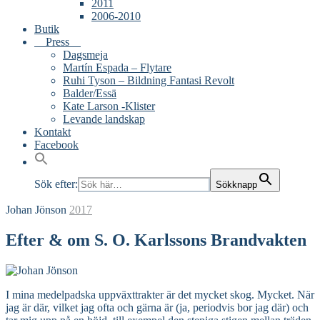
2011
2006-2010
Butik
Press
Dagsmeja
Martín Espada – Flytare
Ruhi Tyson – Bildning Fantasi Revolt
Balder/Essä
Kate Larson -Klister
Levande landskap
Kontakt
Facebook
Sök efter:
Sökknapp
Johan Jönson
2017
Efter & om S. O. Karlssons Brandvakten
I mina medelpadska uppväxttrakter är det mycket skog. Mycket. När
jag är där, vilket jag ofta och gärna är (ja, periodvis bor jag där) och