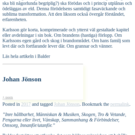
ska bli någorlunda begriplig?) ska förödas och i princip utplånas och
ödeläggas av eld. Denna förödelsens samtidigt fasaväckande och
sublima transformation. Att den liksom också övergår förståndet,
erfarenheten.
Karlsson gör korta, komprimerade och ytterst väl gestaltade kapitel
eller avdelningar i sin bok. Om brandens (hastiga) förlopp. Om
Karlssons egen gård och skog i brandområdet. Om hans familj som
levt där och fortfarande lever där. Om grannar och vänner.
Läs hela artikeln i Balder
Johan Jönson
+ posts
Posted in
2017
and tagged
Johan Jönson
. Bookmark the
permalink
.
”Inre hållbarhet, Människan & Musiken, Skogen, Tro & Vetande,
Pengarna eller livet, Vänskap, Sammanhang & Förbindelser,
Omsorg, Innanför/utanför.”