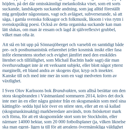
höjden, på det där omisskännligt melankoliska viset, som ett sorts
suckande, landskapets suckande andning, som jag alltid föreställt
mig genljuder någonstans, vagt och avlägset, subverserande, så att
säga, i gamla svenska folksagor och folkmusik, liksom i viss rytm i
svenskspråkig poesi. Också av detta organiska suckande kan man
lätt slukas, om man är ensam och lagd åt självreflexivt grubbel,
vilket man ofta är.
Att stå en bit upp på Sönnasjöberget och varsebli en samtidigt både
pre- och posthumanistisk erfarenhet (eller kosmisk insikt eller fasa
inför elementens storhet och evighet jämfört med den enskildes
litenhet och tillfällighet, som Michail Bachtin hade sagt) där man
överhuvudtaget inte är ett verksamt subjekt, eller blott något ytterst
marginellt, ett bland andra av skogens djur, kryp och insekter.
Kanske till och med inte mer än som en vagt medveten form av
växtlighet.
I Sven Olov Karlssons bok
Brandvakten
, som alltså berättar om den
stora skogsbranden i Västmanland sommaren 2014, krävs det dock
inte mer än en eller några gnistor från en skogsmaskin som med sina
kättingför- sedda hjul kör över en större sten, eller att en så kallad
(skogsmaskinsaktig) markberedare används, trots fnösketorr mark
och förna, för att ett skogsområde stort som tre Stockholm, eller
närmare 14000 hektar, som 20 000 fotbollsplaner (ja, vilken liknelse
ska man egent- ligen ta till för att arealens övermänskliga väldighet