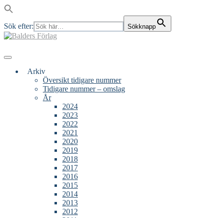
Sök efter:
Sökknapp
Skip
to
content
Main
Menu
navigation
Arkiv
Översikt tidigare nummer
Tidigare nummer – omslag
År
2024
2023
2022
2021
2020
2019
2018
2017
2016
2015
2014
2013
2012