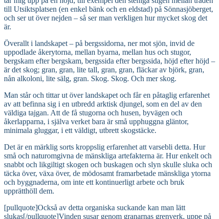
tar mig upp på en höjd, till exempel den steniga stigen mellan träden
till Utsiktsplatsen (en enkel bänk och en eldstad) på Sönnasjöberget,
och ser ut över nejden – så ser man verkligen hur mycket skog det
är.
Överallt i landskapet – på bergssidorna, ner mot sjön, invid de
uppodlade åkerytorna, mellan byarna, mellan hus och stugor,
bergskam efter bergskam, bergssida efter bergssida, höjd efter höjd –
är det skog; gran, gran, lite tall, gran, gran, fläckar av björk, gran,
nån alkoloni, lite sälg, gran. Skog. Skog. Och mer skog.
Man står och tittar ut över landskapet och får en påtaglig erfarenhet
av att befinna sig i en utbredd arktisk djungel, som en del av den
väldiga tajgan. Att de få stugorna och husen, byvägen och
åkerlapparna, i själva verket bara är små upphuggna gläntor,
minimala gluggar, i ett väldigt, utbrett skogstäcke.
Det är en märklig sorts kroppslig erfarenhet att varsebli detta. Hur
små och naturomgivna de mänskliga artefakterna är. Hur enkelt och
snabbt och likgiltigt skogen och buskagen och slyn skulle sluka och
täcka över, växa över, de mödosamt framarbetade mänskliga ytorna
och byggnaderna, om inte ett kontinuerligt arbete och bruk
upprätthöll dem.
[pullquote]Också av detta organiska suckande kan man lätt
slukas[/pullquote]Vinden susar genom granarnas grenverk, uppe på