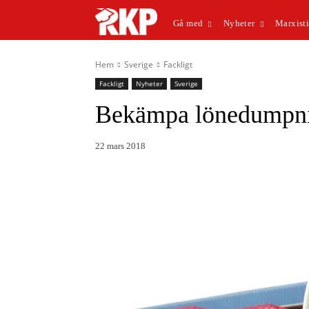
Gå med
Nyheter
Marxisti
Hem
Sverige
Fackligt
Fackligt
Nyheter
Sverige
Bekämpa lönedumpni
22 mars 2018