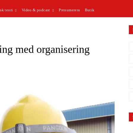
sk teori
Video & podcast
Prenumerera
Butik
ng med organisering