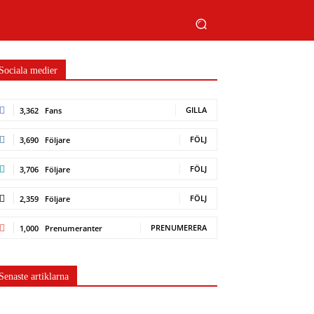
Sociala medier
GILLA
3,362
Fans
FÖLJ
3,690
Följare
FÖLJ
3,706
Följare
FÖLJ
2,359
Följare
PRENUMERERA
1,000
Prenumeranter
Senaste artiklarna