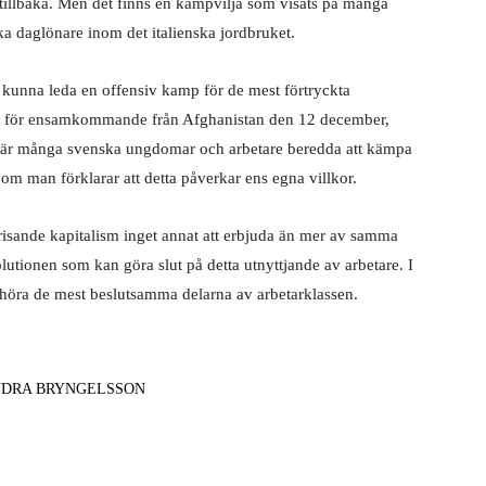
t tillbaka. Men det finns en kampvilja som visats på många
a daglönare inom det italienska jordbruket.
 kunna leda en offensiv kamp för de mest förtryckta
ken för ensamkommande från Afghanistan den 12 december,
n, är många svenska ungdomar och arbetare beredda att kämpa
 om man förklarar att detta påverkar ens egna villkor.
isande kapitalism inget annat att erbjuda än mer av samma
olutionen som kan göra slut på detta utnyttjande av arbetare. I
llhöra de mest beslutsamma delarna av arbetarklassen.
DRA BRYNGELSSON