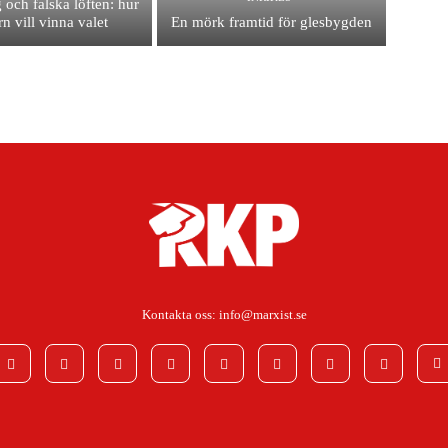
 och falska löften: hur
n vill vinna valet
En mörk framtid för glesbygden
Kontakta oss:
info@marxist.se