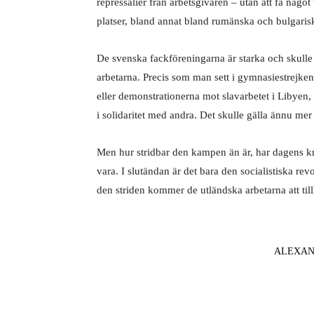
repressalier från arbetsgivaren – utan att få någo
platser, bland annat bland rumänska och bulgarisk
De svenska fackföreningarna är starka och skulle
arbetarna. Precis som man sett i gymnasiestrej
eller demonstrationerna mot slavarbetet i Libye
i solidaritet med andra. Det skulle gälla ännu mer
Men hur stridbar den kampen än är, har dagens kr
vara. I slutändan är det bara den socialistiska rev
den striden kommer de utländska arbetarna att ti
ALEXAN