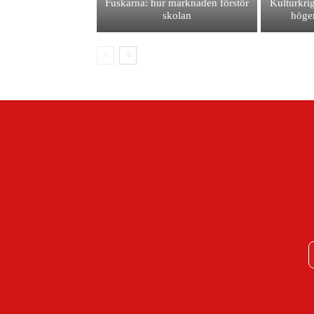
Fuskarna: hur marknaden förstör
Kulturkrig
skolan
höger