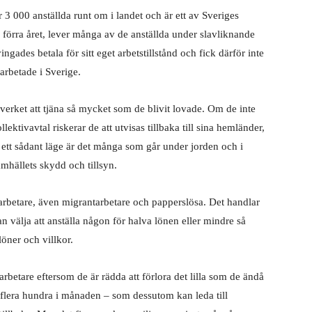
 3 000 anställda runt om i landet och är ett av Sveriges
förra året, lever många av de anställda under slavliknande
gades betala för sitt eget arbetstillstånd och fick därför inte
rbetade i Sverige.
verket att tjäna så mycket som de blivit lovade. Om de inte
ktivavtal riskerar de att utvisas tillbaka till sina hemländer,
. I ett sådant läge är det många som går under jorden och i
amhällets skydd och tillsyn.
 arbetare, även migrantarbetare och papperslösa. Det handlar
 välja att anställa någon för halva lönen eller mindre så
löner och villkor.
rbetare eftersom de är rädda att förlora det lilla som de ändå
på flera hundra i månaden – som dessutom kan leda till