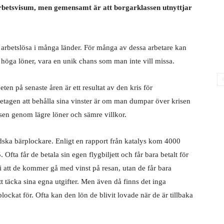
n arbetsvisum, men gemensamt är att borgarklassen utnyttjar
r arbetslösa i många länder. För många av dessa arbetare kan
s höga löner, vara en unik chans som man inte vill missa.
eten på senaste åren är ett resultat av den kris för
retagen att behålla sina vinster är om man dumpar över krisen
sen genom lägre löner och sämre villkor.
ndska bärplockare. Enligt en rapport från katalys kom 4000
 Ofta får de betala sin egen flygbiljett och får bara betalt för
i att de kommer gå med vinst på resan, utan de får bara
tt täcka sina egna utgifter. Men även då finns det inga
plockat för. Ofta kan den lön de blivit lovade när de är tillbaka