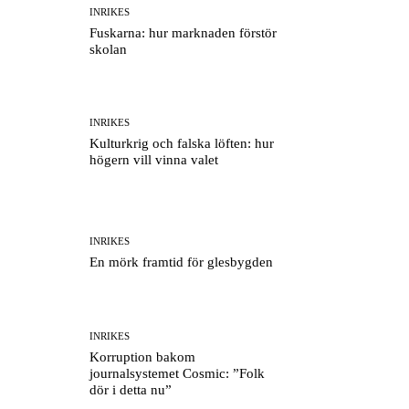
INRIKES
Fuskarna: hur marknaden förstör
skolan
INRIKES
Kulturkrig och falska löften: hur
högern vill vinna valet
INRIKES
En mörk framtid för glesbygden
INRIKES
Korruption bakom
journalsystemet Cosmic: ”Folk
dör i detta nu”