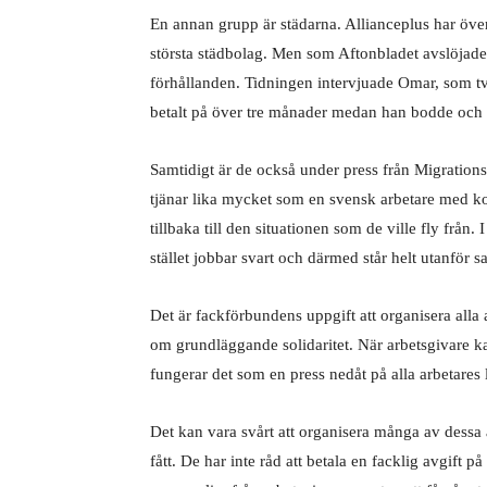
En annan grupp är städarna. Allianceplus har över
största städbolag. Men som Aftonbladet avslöjade 
förhållanden. Tidningen intervjuade Omar, som tvin
betalt på över tre månader medan han bodde och a
Samtidigt är de också under press från Migrations
tjänar lika mycket som en svensk arbetare med kolle
tillbaka till den situationen som de ville fly från
stället jobbar svart och därmed står helt utanför s
Det är fackförbundens uppgift att organisera alla
om grundläggande solidaritet. När arbetsgivare kan
fungerar det som en press nedåt på alla arbetares 
Det kan vara svårt att organisera många av dessa a
fått. De har inte råd att betala en facklig avgift 