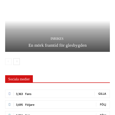
INRIKES
En mörk framtid för glesbygden
Sociala medier
GILLA
3,363
Fans
FÖLJ
3,695
Följare