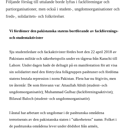
Följande förslag till uttalande borde lyftas i fackföreningar och
partiorganisationer, men också i student-, ungdomsorganisationer och
freds-, solidaritets- och folkrörelser.
Vi fördömer den pakistanska statens bortförande av fackförenings-
och studentaktivister
Sju studentledare och fackaktivister fördes bort den 22 april 2018 av
Pakistans militär och säkerhetspolis under en tågresa från Karachi till
Lahore. Under dagen hade de deltagit på en manifestation för att visa
sin solidaritet med den förtryckta folkgruppen pashtuner och fördöma
statens brutala repression i norra Pakistan. Flera har nu frigivits, men
tre återstår: De som försvann var: Attaullah Afridi (student- och
ungdomsorganisatör); Muhammad Gulbaz (fackföreningsaktivist);
Bilawal Baloch (student- och ungdomsorganisatör).
I åratal har arbetare och ungdomar i de pashtunska områdena
terroriserats av den pakistanska staten i ”säkerhetens” namn. Folket i
de pashtunska områdena lever under dödshot från armén,