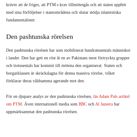
kräver att de friges, att PTM:s krav tillmötesgås och att staten upphör
med sina förföljelser i stamområdena och slutar stödja islamistiska
fundamentalister.
Den pashtunska rörelsen
Den pashtunska rörelsen har som mobiliserat hundratusentals människor
i landet. Den har gett en röst åt en av Pakistans mest förtryckta grupper
och tiotusentals har kommit till mötena den organiserat. Staten och
borgarklassen är skräckslagna för denna massiva rörelse, vilket
förklarar deras våldsamma agerande mot den.
För en djupare analys av den pashtunska rörelsen,
läs Adam Pals artikel
om PTM
. Även internationell media som
BBC
och
Al Jazeera
har
uppmärksammat den pashtunska rörelsen.