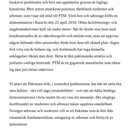
beskrivit problemen och bett om upprättelse genom de lagliga
kanalerna. Men staten attackerar personer, däribland studenter och
arbetare, som visat sitt stöd till PTM. Trots hot och sabotage hölls en
demonstration i Karachi den 22 april 2018. Olika fackförenings- och
ungdomsaktivister höll tal under mötet. När de skulle resa hem med
konfronterades de av säkerhetspolis och militär som, utan att uppvisa
någon fullmakt eller arrestorder, förde bort dem till okänd plats. Ingen
fick veta var de befann sig, och fortfarande har inga formella
anklagelser riktats mot dem. Detta är den pakistanska arméns och
polisens vanliga beteende. PTM är en gigantisk massrörelse som riktar
sig mot just dessa orättvisor.
Vi anser att Pakistans folk, i synnerhet pashtunerna, har rätt att uttrycka
sina åsikter – det vill säga yttrandefrihet – och rätt att hålla fredliga
demonstrationer i hela landet för att visa sitt missnöje. Det olagliga
bortförandet av studenter och arbetare måste upphöra omedelbart.
Sveriges arbetare och studenter vill se ett Pakistan som är fritt från
islamistisk fundamentalism, utsugning av arbetare och förtryck av
minoriteter.