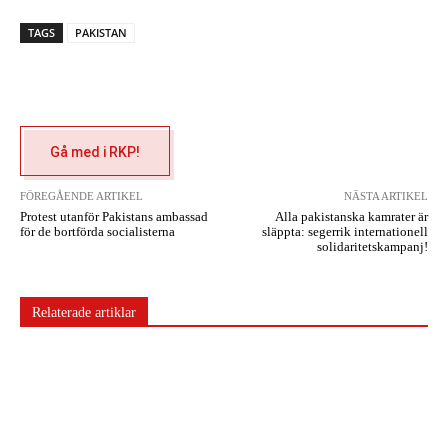
TAGS
PAKISTAN
Gå med i RKP!
FÖREGÅENDE ARTIKEL
NÄSTA ARTIKEL
Protest utanför Pakistans ambassad
Alla pakistanska kamrater är
för de bortförda socialisterna
släppta: segerrik internationell
solidaritetskampanj!
Relaterade artiklar