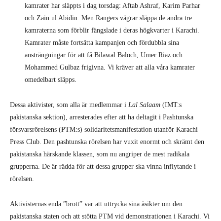
kamrater har släppts i dag torsdag: Aftab Ashraf, Karim Parhar
och Zain ul Abidin. Men Rangers vägrar släppa de andra tre
kamraterna som förblir fängslade i deras högkvarter i Karachi.
Kamrater måste fortsätta kampanjen och fördubbla sina
ansträngningar för att få Bilawal Baloch, Umer Riaz och
Mohammed Gulbaz frigivna. Vi kräver att alla våra kamrater
omedelbart släpps.
Dessa aktivister, som alla är medlemmar i
Lal Salaam
(IMT:s
pakistanska sektion), arresterades efter att ha deltagit i Pashtunska
försvarsrörelsens (PTM:s) solidaritetsmanifestation utanför Karachi
Press Club. Den pashtunska rörelsen har vuxit enormt och skrämt den
pakistanska härskande klassen, som nu angriper de mest radikala
grupperna. De är rädda för att dessa grupper ska vinna inflytande i
rörelsen.
Aktivisternas enda ”brott” var att uttrycka sina åsikter om den
pakistanska staten och att stötta PTM vid demonstrationen i Karachi. Vi