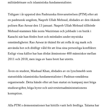
militärdrönare och islamistiska fundamentalister.
Tidigare i år uppstod den Pashtunska försvarsrörelsen (PTM) efter att
en pashtunsk ungdom, Naqeeb Ullah Mehsud, dödades av den ökände
polisen Rao Anwar den 13 januari. Naqeeb Ullah Mehsud tillhörde
Mehsud-stammen från norra Waziristan och jobbade i en butik i
Karachi när han fördes bort och mördades under mystiska
omständigheter. Rao Anwar är ökänd för att roffa åt sig mark och
använda hot och dödligt våld för att lösa sina personliga konflikter.
Enligt vissa källor har han dödat åtminstone 400 människor mellan
2011 och 2018, men inga av hans brott har utretts.
Även en student, Mashaal Khan, dödades av en lynchmobb som
statsstödda islamistiska fundamentalister i Pashtun-områdena
organiserade. Detta hände efter att han startat en kampanj mot höga
studieavgifter, höga hyror och universitetsadministrationens
korruption.
Alla PTM:s demonstrationer har hittills varit helt fredliga. Talarna har