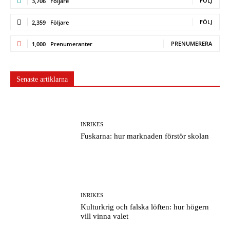
FÖLJ
3,706
Följare
FÖLJ
2,359
Följare
PRENUMERERA
1,000
Prenumeranter
Senaste artiklarna
INRIKES
Fuskarna: hur marknaden förstör skolan
INRIKES
Kulturkrig och falska löften: hur högern
vill vinna valet