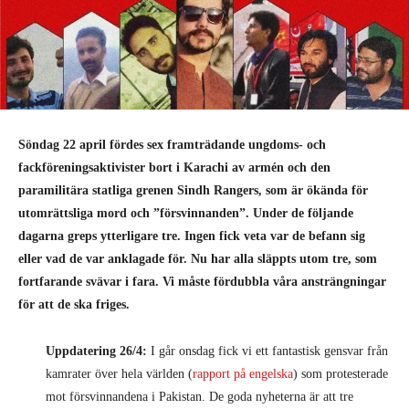
Söndag 22 april fördes sex framträdande ungdoms- och
fackföreningsaktivister bort i Karachi av armén och den
paramilitära statliga grenen Sindh Rangers, som är ökända för
utomrättsliga mord och ”försvinnanden”. Under de följande
dagarna greps ytterligare tre. Ingen fick veta var de befann sig
eller vad de var anklagade för. Nu har alla släppts utom tre, som
fortfarande svävar i fara. Vi måste fördubbla våra ansträngningar
för att de ska friges.
Uppdatering 26/4:
I går onsdag fick vi ett fantastisk gensvar från
kamrater över hela världen (
rapport på engelska
) som protesterade
mot försvinnandena i Pakistan. De goda nyheterna är att tre