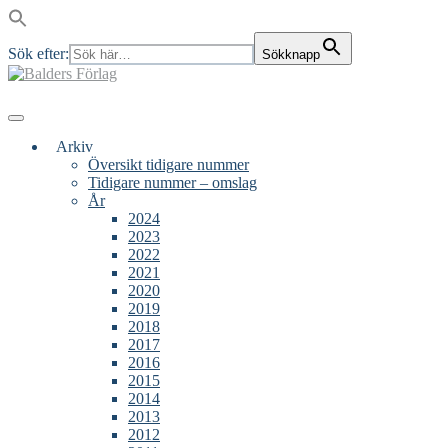
Sök efter:
Sökknapp
Skip
to
content
Main
Menu
navigation
Arkiv
Översikt tidigare nummer
Tidigare nummer – omslag
År
2024
2023
2022
2021
2020
2019
2018
2017
2016
2015
2014
2013
2012