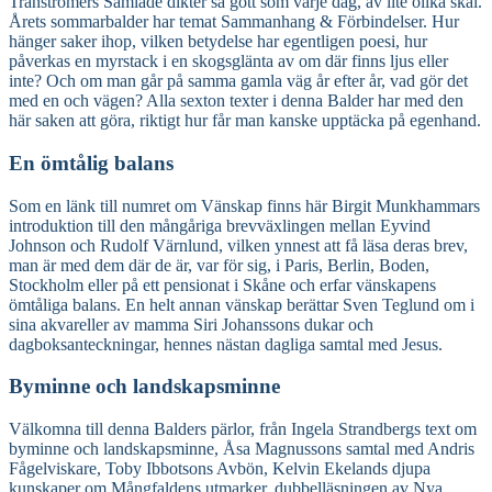
Tranströmers Samlade dikter så gott som varje dag, av lite olika skäl.
Årets sommarbalder har temat Sammanhang & Förbindelser. Hur
hänger saker ihop, vilken betydelse har egentligen poesi, hur
påverkas en myrstack i en skogsglänta av om där finns ljus eller
inte? Och om man går på samma gamla väg år efter år, vad gör det
med en och vägen? Alla sexton texter i denna Balder har med den
här saken att göra, riktigt hur får man kanske upptäcka på egenhand.
En ömtålig balans
Som en länk till numret om Vänskap finns här Birgit Munkhammars
introduktion till den mångåriga brevväxlingen mellan Eyvind
Johnson och Rudolf Värnlund, vilken ynnest att få läsa deras brev,
man är med dem där de är, var för sig, i Paris, Berlin, Boden,
Stockholm eller på ett pensionat i Skåne och erfar vänskapens
ömtåliga balans. En helt annan vänskap berättar Sven Teglund om i
sina akvareller av mamma Siri Johanssons dukar och
dagboksanteckningar, hennes nästan dagliga samtal med Jesus.
Byminne och landskapsminne
Välkomna till denna Balders pärlor, från Ingela Strandbergs text om
byminne och landskapsminne, Åsa Magnussons samtal med Andris
Fågelviskare, Toby Ibbotsons Avbön, Kelvin Ekelands djupa
kunskaper om Mångfaldens utmarker, dubbelläsningen av Nya