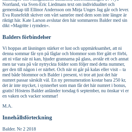
Norrland, via Sven-Eric Liedmans text om individualitet och
gemenskap till Ellinor Andersson om Mirja Unges Jag går och lever.
Eva Runefeldt skriver om vårt samröre med dem som inte längre är
riktigt här. Kate Larson avslutar den här sommarens Balder med sin
dikt »Magritte i rymden«.
Balders förbindelser
Vi hoppas att läsningen stärker er lust och uppmärksamhet, att ni
denna sommar får syn på fåglar och blommor som förr gått er förbi,
att ni vilar när ni kan, bjuder grannarna på glass, avstår ett och annat
men tar vara på vår nytryckta folder som följer med detta nummer,
ger den till någon i er närhet. Och när ni går på kalas eller visit – ta
med både blommor och Balder i present, vi tror att just det här
numret passar särskilt väl. En ny prenumeration kostar bara 250 kr,
det är inte mycket, i synnerhet som man får det här numret i bonus,
gratis! Höstens Balder anländer torsdag 6 september, nu önskar vi er
en vaken och vacker sommar!
M.A.
Innehållsförteckning
Balder. Nr 2 2018