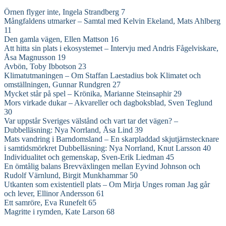
Örnen flyger inte, Ingela Strandberg 7
Mångfaldens utmarker – Samtal med Kelvin Ekeland, Mats Ahlberg
11
Den gamla vägen, Ellen Mattson 16
Att hitta sin plats i ekosystemet – Intervju med Andris Fågelviskare,
Åsa Magnusson 19
Avbön, Toby Ibbotson 23
Klimatutmaningen – Om Staffan Laestadius bok Klimatet och
omställningen, Gunnar Rundgren 27
Mycket står på spel – Krönika, Marianne Steinsaphir 29
Mors virkade dukar – Akvareller och dagboksblad, Sven Teglund
30
Var uppstår Sveriges välstånd och vart tar det vägen? –
Dubbelläsning: Nya Norrland, Åsa Lind 39
Mats vandring i Barndomsland – En skarpladdad skjutjärnstecknare
i samtidsmörkret Dubbelläsning: Nya Norrland, Knut Larsson 40
Individualitet och gemenskap, Sven-Erik Liedman 45
En ömtålig balans Brevväxlingen mellan Eyvind Johnson och
Rudolf Värnlund, Birgit Munkhammar 50
Utkanten som existentiell plats – Om Mirja Unges roman Jag går
och lever, Ellinor Andersson 61
Ett samröre, Eva Runefelt 65
Magritte i rymden, Kate Larson 68