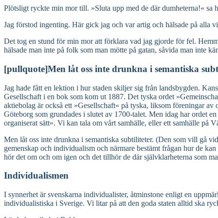
Plötsligt ryckte min mor till. »Sluta upp med de där dumheterna!« sa h
Jag förstod ingenting. Här gick jag och var artig och hälsade på alla
Det tog en stund för min mor att förklara vad jag gjorde för fel. Hemma
hälsade man inte på folk som man mötte på gatan, såvida man inte kä
[pullquote]Men låt oss inte drunkna i semantiska sub
Jag hade fått en lektion i hur staden skiljer sig från landsbygden. Ka
Gesellschaft i en bok som kom ut 1887. Det tyska ordet »Gemeinschaf
aktiebolag är också ett »Gesellschaft« på tyska, liksom föreningar av 
Göteborg som grundades i slutet av 1700-talet. Men idag har ordet en
organiserat sätt». Vi kan tala om vårt samhälle, eller ett samhälle på V
Men låt oss inte drunkna i semantiska subtiliteter. (Den som vill gå 
gemenskap och individualism och närmare bestämt frågan hur de kan fö
hör det om och om igen och det tillhör de där självklarheterna som ma
Individualismen
I synnerhet är svenskarna individualister, åtminstone enligt en upp
individualistiska i Sverige. Vi litar på att den goda staten alltid ska r