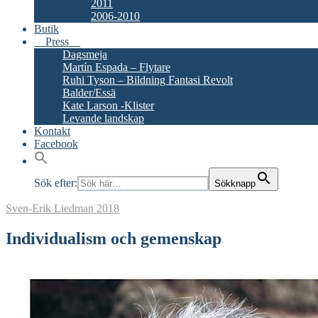
2011
2006-2010
Butik
Press
Dagsmeja
Martín Espada – Flytare
Ruhi Tyson – Bildning Fantasi Revolt
Balder/Essä
Kate Larson -Klister
Levande landskap
Kontakt
Facebook
Sök efter:
Sökknapp
Sven-Erik Liedman
2018
Individualism och gemenskap