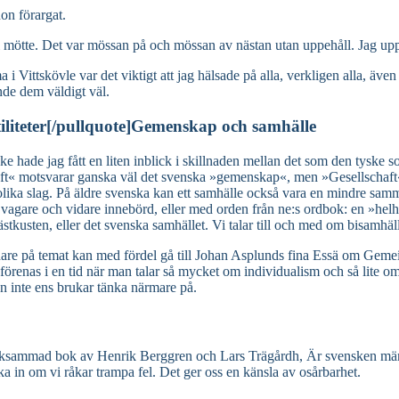
on förargat.
 vi mötte. Det var mössan på och mössan av nästan utan uppehåll. Jag up
 i Vittskövle var det viktigt att jag hälsade på alla, verkligen alla, äv
nde dem väldigt väl.
tiliteter[/pullquote]Gemenskap och samhälle
nske hade jag fått en liten inblick i skillnaden mellan det som den tys
t« motsvarar ganska väl det svenska »gemenskap«, men »Gesellschaft« 
olika slag. På äldre svenska kan ett samhälle också vara en mindre samm
 vagare och vidare innebörd, eller med orden från ne:s ordbok: en »hel
ästkusten, eller det svenska samhället. Vi talar till och med om bisamhäll
vidare på temat kan med fördel gå till Johan Asplunds fina Essä om Gem
renas i en tid när man talar så mycket om individualism och så lite om
n inte ens brukar tänka närmare på.
märksammad bok av Henrik Berggren och Lars Trägårdh, Är svensken männi
ycka in om vi råkar trampa fel. Det ger oss en känsla av osårbarhet.