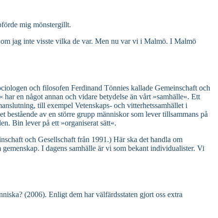
pförde mig mönstergillt.
en om jag inte visste vilka de var. Men nu var vi i Malmö. I Malmö
ke sociologen och filosofen Ferdinand Tönnies kallade Gemeinschaft och
har en något annan och vidare betydelse än vårt »samhälle«. Ett
anslutning, till exempel Vetenskaps- och vitterhetssamhället i
het bestående av en större grupp människor som lever tillsammans på
en. Bin lever på ett »organiserat sätt«.
einschaft och Gesellschaft från 1991.) Här ska det handla om
 gemenskap. I dagens samhälle är vi som bekant individualister. Vi
ska? (2006). Enligt dem har välfärdsstaten gjort oss extra