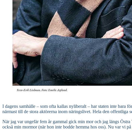
I dagens samhälle – som ofta kallas nyliberalt – har staten inte bara f
närmast till de stora aktörerna inom näringslivet. Hela den offentlig
När jag var ungefär fem år gammal gick min mor och jag längs Östra T
också min mormor (när hon inte bodde hemma hos oss). Nu var vi på b