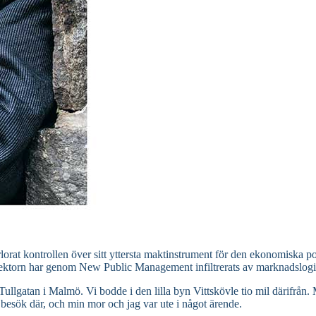
örlorat kontrollen över sitt yttersta maktinstrument för den ekonomiska 
a sektorn har genom New Public Management infiltrerats av marknadslogi
ullgatan i Malmö. Vi bodde i den lilla byn Vittskövle tio mil därifrån
esök där, och min mor och jag var ute i något ärende.