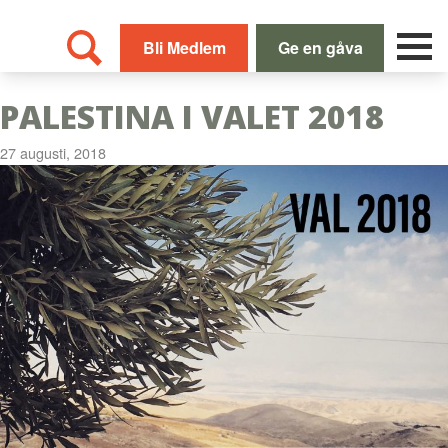
Skip
to
Bli Medlem
Ge en gåva
content
PALESTINA I VALET 2018
27 augusti, 2018