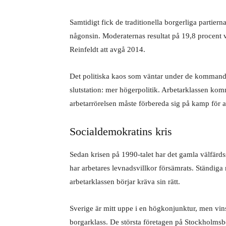
Samtidigt fick de traditionella borgerliga partiern
någonsin. Moderaternas resultat på 19,8 procent v
Reinfeldt att avgå 2014.
Det politiska kaos som väntar under de kommande
slutstation: mer högerpolitik. Arbetarklassen kom
arbetarrörelsen måste förbereda sig på kamp för a
Socialdemokratins kris
Sedan krisen på 1990-talet har det gamla välfärdss
har arbetares levnadsvillkor försämrats. Ständiga
arbetarklassen börjar kräva sin rätt.
Sverige är mitt uppe i en högkonjunktur, men vin
borgarklass. De största företagen på Stockholmsbö