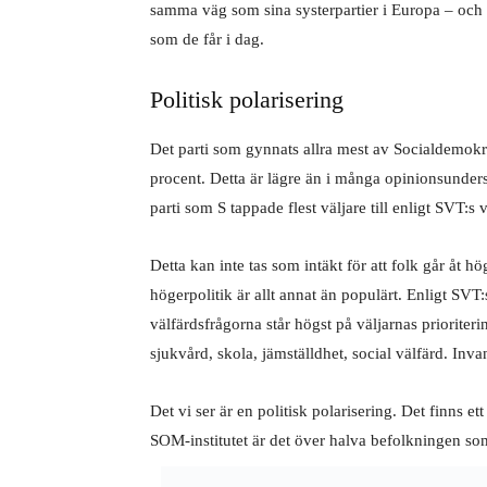
samma väg som sina systerpartier i Europa – och for
som de får i dag.
Politisk polarisering
Det parti som gynnats allra mest av Socialdemok
procent. Detta är lägre än i många opinionsunde
parti som S tappade flest väljare till enligt SVT:s
Detta kan inte tas som intäkt för att folk går åt h
högerpolitik är allt annat än populärt. Enligt SVT
välfärdsfrågorna står högst på väljarnas prioriteri
sjukvård, skola, jämställdhet, social välfärd. Inva
Det vi ser är en politisk polarisering. Det finns 
SOM-institutet är det över halva befolkningen som a