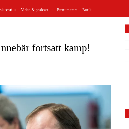
sk teori
Video & podcast
Prenumerera
Butik
 innebär fortsatt kamp!