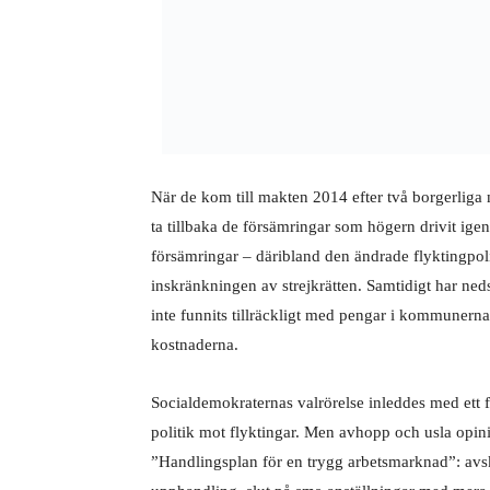
När de kom till makten 2014 efter två borgerlig
ta tillbaka de försämringar som högern drivit igen
försämringar – däribland den ändrade flyktingpo
inskränkningen av strejkrätten. Samtidigt har neds
inte funnits tillräckligt med pengar i kommunern
kostnaderna.
Socialdemokraternas valrörelse inleddes med ett f
politik mot flyktingar. Men avhopp och usla opi
”Handlingsplan för en trygg arbetsmarknad”: avska