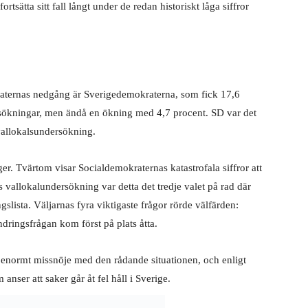
tsätta sitt fall långt under de redan historiskt låga siffror
raternas nedgång är Sverigedemokraterna, som fick 17,6
rsökningar, men ändå en ökning med 4,7 procent. SD var det
 vallokalsundersökning.
öger. Tvärtom visar Socialdemokraternas katastrofala siffror att
:s vallokalundersökning var detta det tredje valet på rad där
ngslista. Väljarnas fyra viktigaste frågor rörde välfärden:
ndringsfrågan kom först på plats åtta.
ett enormt missnöje med den rådande situationen, och enligt
nser att saker går åt fel håll i Sverige.