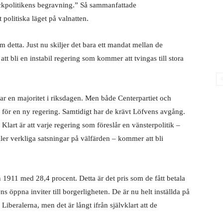
ockpolitikens begravning.” Så sammanfattade
politiska läget på valnatten.
som detta. Just nu skiljer det bara ett mandat mellan de
t bli en instabil regering som kommer att tvingas till stora
ar en majoritet i riksdagen. Men både Centerpartiet och
g för en ny regering. Samtidigt har de krävt Löfvens avgång.
lart är att varje regering som föreslår en vänsterpolitik –
eller verkliga satsningar på välfärden – kommer att bli
 1911 med 28,4 procent. Detta är det pris som de fått betala
s öppna inviter till borgerligheten. De är nu helt inställda på
beralerna, men det är långt ifrån självklart att de