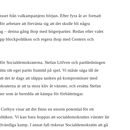
.
raset från valkampanjens början. Efter fyra år av fortsatt
ör arbetare att förvänta sig att det skulle bli några
ng – denna gång ihop med högerpartier. Redan efter valet
a upp blockpolitiken och regera ihop med Centern och
of för Socialdemokraterna. Stefan Löfven och partiledningen
 sitt eget partis framtid på spel. Vi måste säga till de
r att det är dags att släppa tanken på kompromisser med
terna är att ta stora kliv åt vänster, och ersätta Stefan
r som är beredda att kämpa för förbättringar.
Corbyn visar att det finns en enorm potential för ett
litiken. Vi kan bara hoppas att socialdemokratins vänster lär
dvändiga kamp. I annat fall riskerar Socialdemokratin att gå