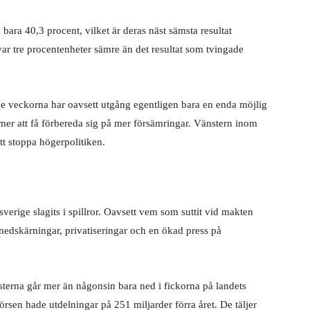
a bara 40,3 procent, vilket är deras näst sämsta resultat
ar tre procentenheter sämre än det resultat som tvingade
 veckorna har oavsett utgång egentligen bara en enda möjlig
mer att få förbereda sig på mer försämringar. Vänstern inom
tt stoppa högerpolitiken.
verige slagits i spillror. Oavsett vem som suttit vid makten
 nedskärningar, privatiseringar och en ökad press på
sterna går mer än någonsin bara ned i fickorna på landets
rsen hade utdelningar på 251 miljarder förra året. De täljer