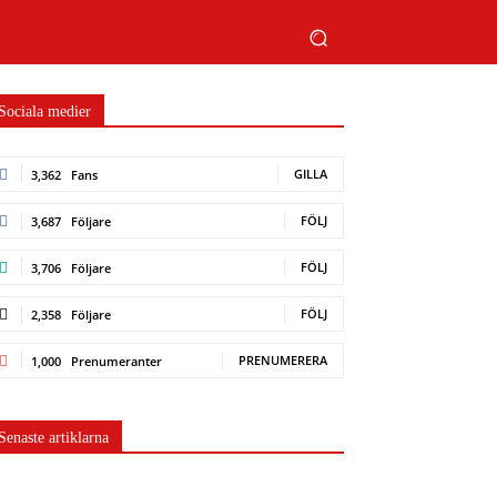
Sociala medier
GILLA
3,362
Fans
FÖLJ
3,687
Följare
FÖLJ
3,706
Följare
FÖLJ
2,358
Följare
PRENUMERERA
1,000
Prenumeranter
Senaste artiklarna