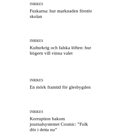
INRIKES
Fuskarna: hur marknaden förstör
skolan
INRIKES
Kulturkrig och falska löften: hur
högern vill vinna valet
INRIKES
En mörk framtid för glesbygden
INRIKES
Korruption bakom
journalsystemet Cosmic: ”Folk
dör i detta nu”