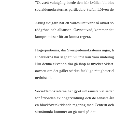
”Oavsett valutgång borde den här kvällen bli bl
socialdemokraternas partiledare Stefan Löfven det 
Aldrig tidigare har ett valresultat varit så oklart 
rödgröna och alliansen. Oavsett vad, kommer det at
kompromisser för att kunna regera.
Högerpartierna, där Sverigedemokraterna ingår, h
Liberalerna har sagt att SD inte kan vara underla
Hur denna ekvation ska gå ihop är mycket oklart. K
oavsett om det gäller stärkta fackliga rättigheter 
nedröstad.
Socialdemokraterna har gjort sitt sämsta val sedan
för årtionden av högervridning och de senaste åren
en blocköverskridande regering med Centern och Li
sistnämnda kommer att gå med på det.