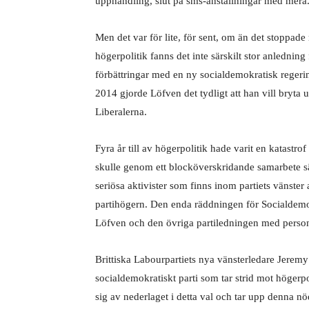
upphandling, slut på sms-anställningar med mera
Men det var för lite, för sent, om än det stoppade 
högerpolitik fanns det inte särskilt stor anledning f
förbättringar med en ny socialdemokratisk regeri
2014 gjorde Löfven det tydligt att han vill bryt
Liberalerna.
Fyra år till av högerpolitik hade varit en katastr
skulle genom ett blocköverskridande samarbete sätta
seriösa aktivister som finns inom partiets vänste
partihögern. Den enda räddningen för Socialdemokra
Löfven och den övriga partiledningen med persone
Brittiska Labourpartiets nya vänsterledare Jeremy 
socialdemokratiskt parti som tar strid mot högerpo
sig av nederlaget i detta val och tar upp denna nö