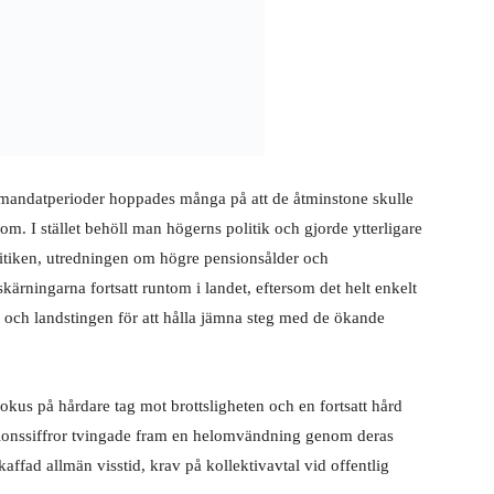
a mandatperioder hoppades många på att de åtminstone skulle
om. I stället behöll man högerns politik och gjorde ytterligare
litiken, utredningen om högre pensionsålder och
kärningarna fortsatt runtom i landet, eftersom det helt enkelt
a och landstingen för att hålla jämna steg med de ökande
okus på hårdare tag mot brottsligheten och en fortsatt hård
nionssiffror tvingade fram en helomvändning genom deras
ffad allmän visstid, krav på kollektivavtal vid offentlig