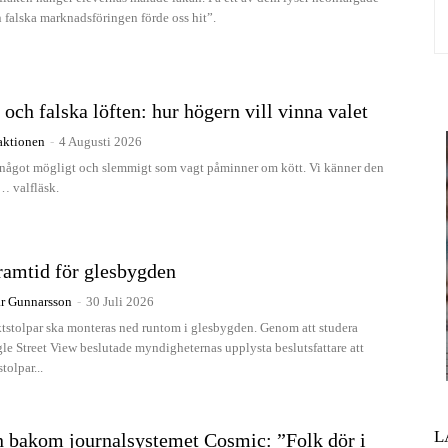
 falska marknadsföringen förde oss hit”.
 och falska löften: hur högern vill vinna valet
aktionen
-
4 Augusti 2026
 något mögligt och slemmigt som vagt påminner om kött. Vi känner den
… valfläsk.
ramtid för glesbygden
r Gunnarsson
-
30 Juli 2026
ktstolpar ska monteras ned runtom i glesbygden. Genom att studera
gle Street View beslutade myndigheternas upplysta beslutsfattare att
olpar...
L
n bakom journalsystemet Cosmic: ”Folk dör i