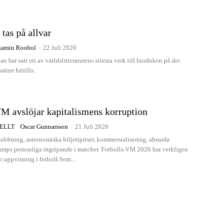
tas på allvar
jamin Roobol
-
22 Juli 2026
n har satt ett av världslitteraturens största verk till bioduken på det
ättet hittills.
M avslöjar kapitalismens korruption
ELLT
Oscar Gunnarsson
-
21 Juli 2026
mobbning, astronomiska biljettpriser, kommersialisering, absurda
mps personliga ingripande i matcher. Fotbolls-VM 2026 har verkligen
en uppvisning i fotboll.Som...