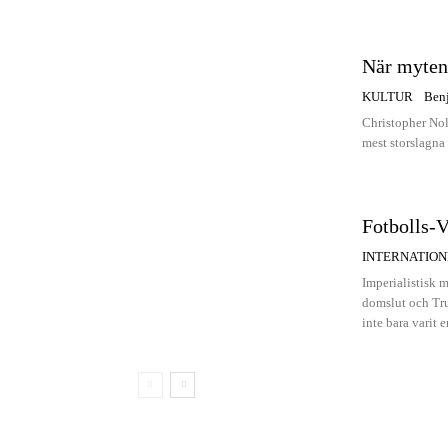
När myten 
KULTUR
Ben
Christopher Nola
mest storslagna s
Fotbolls-V
INTERNATION
Imperialistisk 
domslut och Tru
inte bara varit 