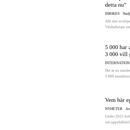
detta nu”
INRIKES
Nadj
Allt mer avslöj
Vårdarbetare ras
5 000 har
3 000 vill
INTERNATION
Det är nu mindr
5 000 anmälning
Vem bär eg
NYHETER
Je
Under 2025 fick
om uppehållstill