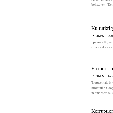
bokstäver: “Den
Kulturkrig
INRIKES
Red
I pannan ligger
sura stanken av
En mörk f
INRIKES
Osca
Tiotusentals ly
bilder från Goo
nedmontera 50 st
Korruptio