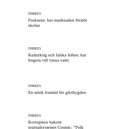
INRIKES
Fuskarna: hur marknaden förstör
skolan
INRIKES
Kulturkrig och falska löften: hur
högern vill vinna valet
INRIKES
En mörk framtid för glesbygden
INRIKES
Korruption bakom
journalsystemet Cosmic: ”Folk