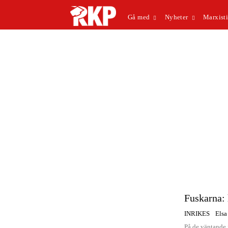
Gå med
Nyheter
Marxisti
Fuskarna: 
INRIKES
Elsa
På de väntande 