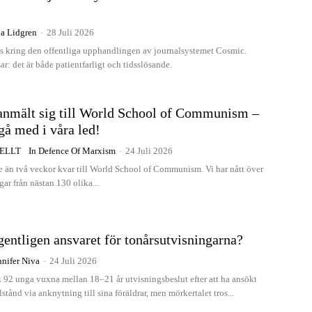
a Lidgren
-
28 Juli 2026
as kring den offentliga upphandlingen av journalsystemet Cosmic.
ar: det är både patientfarligt och tidsslösande.
 anmält sig till World School of Communism –
 gå med i våra led!
ELLT
In Defence Of Marxism
-
24 Juli 2026
e än två veckor kvar till World School of Communism. Vi har nått över
ar från nästan 130 olika...
entligen ansvaret för tonårsutvisningarna?
nnifer Niva
-
24 Juli 2026
 92 unga vuxna mellan 18–21 år utvisningsbeslut efter att ha ansökt
stånd via anknytning till sina föräldrar, men mörkertalet tros...