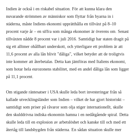
som hotar hela eurozonens stabilitet, med en andel dåliga lån som ligger
på 11,1 procent.
Om stigande räntesatser i USA skulle leda bort investeringar från så
kallade utvecklingsländer som Indien – vilket de har gjort historiskt –
samtidigt som priser på råvaror som olja stiger internationellt, skulle
den skulddrivna indiska ekonomin hamna i en nedåtgående spiral. Detta
skulle leda till en explosion av arbetslöshet och kanske till och med ett
återtåg till landsbygden från städerna. En sådan situation skulle mer
eller mindre vara en upprepning av den östasiatiska krisen 1997, men
denna gång i världens sjätte största ekonomi, som går mot att bli
världens folkrikaste land år 2024.
Om man räknar in klimatförändringarna, som drabbar
utvecklingsländerna hårdast, med extremt väder, torka och förlorade
skördar, så är det omöjligt att på allvar räkna med några mirakel inom
den närmaste framtiden. Om kapitalisternas plundring av världen och