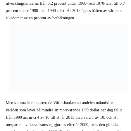
utvecklingsländerna från 3,2 procent under 1960- och 1970-talet till 0,7
procent under 1980- och 1990-talet. År 2015 ägdes häften av världens
rikedomar av en procent av befolkningen.
Men samma år rapporterade Världsbanken att andelen människor i
världen som lever på mindre än motsvarande 1,90 dollar per dag fallit
från 1990 års nivå 4 av 10 till att år 2015 bara vara 1 av 10, och att
merparten av dessa framsteg gjordes efter år 2000, trots den globala
nedgången efter kraschen 2008. En sådan otrolig statistik har ett tydligt
politiskt värde. Om världsfattigdomen har sjunkit i den snabbaste takt
man någonsin uppmätt, trots koncentrationen av rikedomar hos färre
och färre individer, då kanske Thatcher och Reagan verkligen hade rätt
i att kapitalismen är ”tidvattensfloden som lyfter alla skepp”.
Om detta verkar för bra för att vara sant, så är det för att det är det.
Bortsett från den uppenbara intressekonflikten som är inbyggd i att en