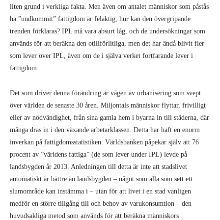
över världen de senaste 30 åren. Miljontals människor flyttar, frivilligt
eller av nödvändighet, från sina gamla hem i byarna in till städerna, där
många dras in i den växande arbetarklassen. Detta har haft en enorm
inverkan på fattigdomsstatistiken: Världsbanken påpekar själv att 76
procent av ”världens fattiga” (de som lever under IPL) levde på
landsbygden år 2013. Anledningen till detta är inte att stadslivet
automatiskt är bättre än landsbygden – något som alla som sett ett
slumområde kan instämma i – utan för att livet i en stad vanligen
medför en större tillgång till och behov av varukonsumtion – den
huvudsakliga metod som används för att beräkna människors
levnadsstandard i förhållande till IPL.
Denna process har också varit extremt ojämn. Kina har bidragit i
särklass mest. År 1990 levde 74 procent av Kinas befolkning på
landsbygden. År 2012 tillkännagavs att en majoritet för första gången i
historien bodde i städer, vilket motsvarar en förflyttning av 200
miljoner människor, fler än hela Nigerias befolkning. År 2017 hade
stadsbefolkningen ökat med ytterligare 300 miljoner.