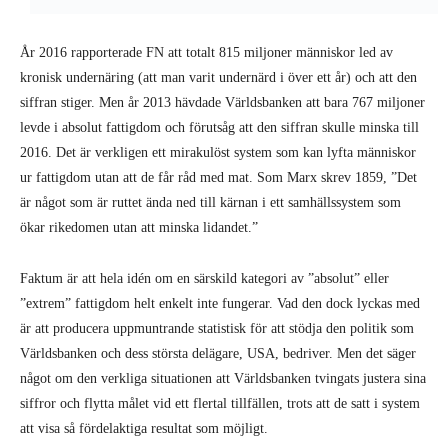
ökar rikedomen utan att minska lidandet.”
Faktum är att hela idén om en särskild kategori av ”absolut” eller
”extrem” fattigdom helt enkelt inte fungerar. Vad den dock lyckas med
är att producera uppmuntrande statistisk för att stödja den politik som
Världsbanken och dess största delägare, USA, bedriver. Men det säger
något om den verkliga situationen att Världsbanken tvingats justera sina
siffror och flytta målet vid ett flertal tillfällen, trots att de satt i system
att visa så fördelaktiga resultat som möjligt.
Förbannade lögner och statistik
I sin bok,
The Divide: A Brief guide to Global Inequality and its
Solutions
, berättar Jason Hickel från London School of Economics
historien om Världsbankens statistiska jonglerande sedan de satte som
mål att först halvera och sedan helt eliminera den extrema fattigdomen
– något han kallar ”The Great Poverty Disappearing Act”.