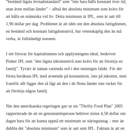
Pinker IPL som ”den lägsta inkomstnivå som krävs för att försörja en
familj”. Tyvärr är nästan vartenda ord i den meningen falskt. För det
första beräknas IPL med avseende på konsumtion, inte på inkomst, men
framför allt ligger den så lågt att den i de flesta länder inte räcker för
att försörja någon familj.
När den amerikanska regeringen gav ut sin ”Thrifty Food Plan” 2005
rapporterade de att en genomsnittsperson behöver minst 4,58 dollar om
dagen bara för att kunna uppnå ett minimum av näringsintag – mer än
dubbla det ”absoluta minimum” som är satt som IPL. Faktum är att en
uteliggare på Londons gator skulle kunna lyfta sig själv ur extrem
fattigdom varje dag, enligt IPL, enbart genom att köpa en enda smörgås
från en livsmedelsbutik.
IPL är ett olämpligt grundmått även i utvecklingsländer. Siffran på 1,90
dollar om dagen som Världsbanken använder baseras på ett genomsnitt
av fattigdomsgränserna i världens 15 fattigaste länder, där exempelvis
Gambia och Sierra Leone räknas in. Detta betyder alltså att