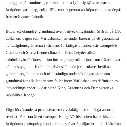
miniminivån för konsumtion hos en grupp människor, som främst lever
på landsbygden och ofta är självhushållande jordbrukare, beräknad
genom oregelbundna och ofullständiga undersökningar, sätts som
grundnivå för alla länder som faller inom Världsbankens definition av
”utvecklingsländer” – däribland Kina, Argentina och Demokratiska
republiken Kongo.
Föga förvånande så producerar en tvivelaktig metod många absurda
resultat. Pakistan är ett exempel. Enligt Världsbanken har Pakistans
fattigdomsbekämpning (understödd av över 5 miljarder dollar i lån från
Världsbanken) varit mycket framgångsrik, då andelen av befolkningen
som lever i fattigdom gått från 15,9 procent 1996 till bara 6,1 procent
2013. World Poverty Clock, som gör förutsägelser utifrån
Världsbankens data, har till och med vågat påstå att den extrema
fattigdomen i Pakistan är ”under 3 procent”.
Men enligt Pakistans egen undersökning av matvanor från 2011 är en
tredjedel av alla pakistanska barn undernärda och hälften lider av