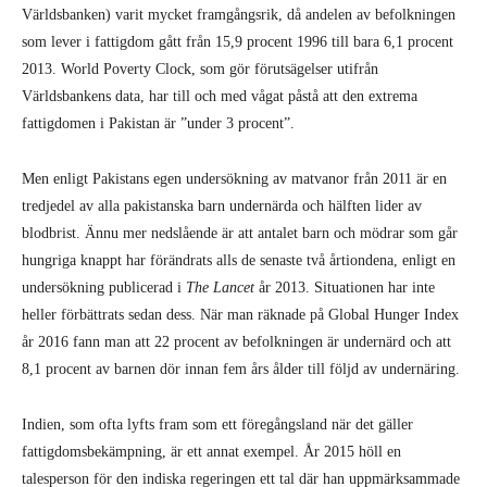
blodbrist. Ännu mer nedslående är att antalet barn och mödrar som går
hungriga knappt har förändrats alls de senaste två årtiondena, enligt en
undersökning publicerad i
The Lancet
år 2013. Situationen har inte
heller förbättrats sedan dess. När man räknade på Global Hunger Index
år 2016 fann man att 22 procent av befolkningen är undernärd och att
8,1 procent av barnen dör innan fem års ålder till följd av undernäring.
Indien, som ofta lyfts fram som ett föregångsland när det gäller
fattigdomsbekämpning, är ett annat exempel. År 2015 höll en
talesperson för den indiska regeringen ett tal där han uppmärksammade
de 300 miljoner människor i landet som är både saknar arbete och jord,
ofta med bakgrund i stamsamhällen eller en låg kast. World Poverty
Clock uppskattade dock år 2016 att färre än hälften så många, omkring
145 miljoner människor, kunde anses leva i ”extrem fattigdom”.
Utanför Asien är situationen precis lika oklar. År 2010 rapporterade den
mexikanska regeringen att 46 procent av landets befolkning levde i
fattigdom. Världsbanken noterade 5 procent.