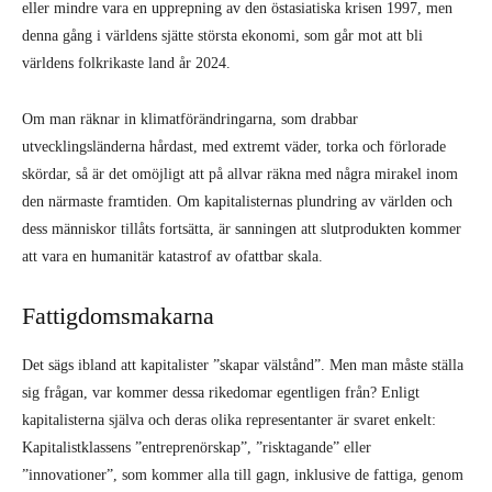
dess människor tillåts fortsätta, är sanningen att slutprodukten kommer
att vara en humanitär katastrof av ofattbar skala.
Fattigdomsmakarna
Det sägs ibland att kapitalister ”skapar välstånd”. Men man måste ställa
sig frågan, var kommer dessa rikedomar egentligen från? Enligt
kapitalisterna själva och deras olika representanter är svaret enkelt:
Kapitalistklassens ”entreprenörskap”, ”risktagande” eller
”innovationer”, som kommer alla till gagn, inklusive de fattiga, genom
att leda till jobbmöjligheter. I själva verket är det tvärtom. Genom hela
kapitalismens historia har källan till kapitalisternas rikedomar varit
massornas fattigdom.