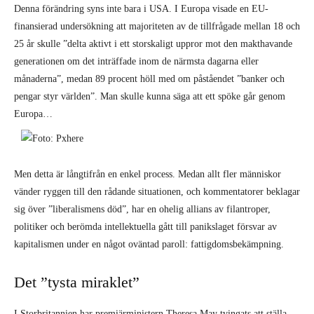
Denna förändring syns inte bara i USA. I Europa visade en EU-
finansierad undersökning att majoriteten av de tillfrågade mellan 18 och
25 år skulle ”delta aktivt i ett storskaligt uppror mot den makthavande
generationen om det inträffade inom de närmsta dagarna eller
månaderna”, medan 89 procent höll med om påståendet ”banker och
pengar styr världen”. Man skulle kunna säga att ett spöke går genom
Europa…
Men detta är långtifrån en enkel process. Medan allt fler människor
vänder ryggen till den rådande situationen, och kommentatorer beklagar
sig över ”liberalismens död”, har en ohelig allians av filantroper,
politiker och berömda intellektuella gått till panikslaget försvar av
kapitalismen under en något oväntad paroll: fattigdomsbekämpning.
Det ”tysta miraklet”
I Storbritannien har premiärministern Theresa May tvingats att ställa