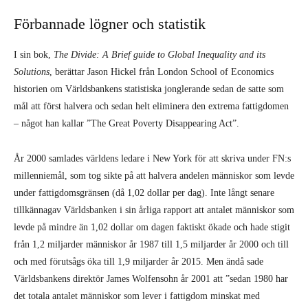
År 2000 samlades världens ledare i New York för att skriva under FN:s
millenniemål, som tog sikte på att halvera andelen människor som levde
under fattigdomsgränsen (då 1,02 dollar per dag). Inte långt senare
tillkännagav Världsbanken i sin årliga rapport att antalet människor som
levde på mindre än 1,02 dollar om dagen faktiskt ökade och hade stigit
från 1,2 miljarder människor år 1987 till 1,5 miljarder år 2000 och till
och med förutsågs öka till 1,9 miljarder år 2015. Men ändå sade
Världsbankens direktör James Wolfensohn år 2001 att ”sedan 1980 har
det totala antalet människor som lever i fattigdom minskat med
uppskattningsvis 200 miljoner”.
Hur lyckades de åstadkomma en sådan snabb vändning i situationen?
Enkelt: De ändrade IPL. Världsbanken uppdaterar IPL då och då för att
korrigera för inflationen. I teorin ska detta förbättra undersökningarnas
precision, men i praktiken har det regelbundet använts för att putsa
statistiken för att visa på största möjliga framsteg för milleniemålen.
Till exempel var fattigdomsgränsen på 1,08 dollar, som sattes år 2001,