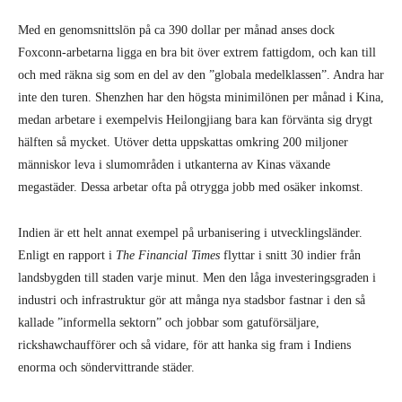
megastäder. Dessa arbetar ofta på otrygga jobb med osäker inkomst.
Indien är ett helt annat exempel på urbanisering i utvecklingsländer.
Enligt en rapport i
The Financial Times
flyttar i snitt 30 indier från
landsbygden till staden varje minut. Men den låga investeringsgraden i
industri och infrastruktur gör att många nya stadsbor fastnar i den så
kallade ”informella sektorn” och jobbar som gatuförsäljare,
rickshawchaufförer och så vidare, för att hanka sig fram i Indiens
enorma och söndervittrande städer.
En artikel i
India Times
beklagar Indiens utveckling mot ”ett land med
stor urban fattigdom” där tillgången till ”grundläggande förnödenheter
som vatten, elektricitet, avlopp och renhållning fortsatt är ett stort
problem”. En undersökning från 2011 visade att 17,4 procent av
hushållen i städerna, motsvarande omkring 65 miljoner människor,
levde i områden som var ”olämpliga för människor att bo i”. I takt med
att klyftan mellan rika och fattiga i Indien växer har även
slumområdena fortsatt växa. Bland dessa finns Dharavi, ett slumområde