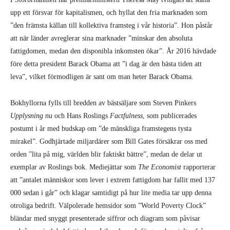
upp ett försvar för kapitalismen, och hyllat den fria marknaden som
”den främsta källan till kollektiva framsteg i vår historia”. Hon påstår
att när länder avreglerar sina marknader ”minskar den absoluta
fattigdomen, medan den disponibla inkomsten ökar”. År 2016 hävdade
före detta president Barack Obama att ”i dag är den bästa tiden att
leva”, vilket förmodligen är sant om man heter Barack Obama.
Bokhyllorna fylls till bredden av bästsäljare som Steven Pinkers
Upplysning nu
och Hans Roslings
Factfulness
, som publicerades
postumt i år med budskap om ”de mänskliga framstegens tysta
mirakel”. Godhjärtade miljardärer som Bill Gates försäkrar oss med
orden ”lita på mig, världen blir faktiskt bättre”, medan de delar ut
exemplar av Roslings bok. Mediejättar som
The Economist
rapporterar
att ”antalet människor som lever i extrem fattigdom har fallit med 137
000 sedan i går” och klagar samtidigt på hur lite media tar upp denna
otroliga bedrift. Välpolerade hemsidor som ”World Poverty Clock”
bländar med snyggt presenterade siffror och diagram som påvisar