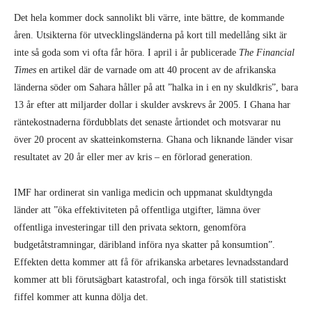
resultatet av 20 år eller mer av kris – en förlorad generation.
IMF har ordinerat sin vanliga medicin och uppmanat skuldtyngda
länder att ”öka effektiviteten på offentliga utgifter, lämna över
offentliga investeringar till den privata sektorn, genomföra
budgetåtstramningar, däribland införa nya skatter på konsumtion”.
Effekten detta kommer att få för afrikanska arbetares levnadsstandard
kommer att bli förutsägbart katastrofal, och inga försök till statistiskt
fiffel kommer att kunna dölja det.
Indien är också i en riskabel situation. För att kunna klara den
nuvarande strömmen av människor som flyttar från byarna in i
städerna, måste Indiens ekonomi upprätthålla en tillväxt på 8–10
procent varje år – en siffra som många ekonomer är överens om. Senast
tillväxten nådde 8 procent var i juli 2016. Samtidigt har staten dragit på
sig ett alltmer ohållbart underskott, och ytterligare ett problem är att
11,6 procent av alla lån blivit ”dåliga”, vilket betyder att de troligtvis
inte kommer att återbetalas. Detta kan jämföras med Italiens ekonomi,