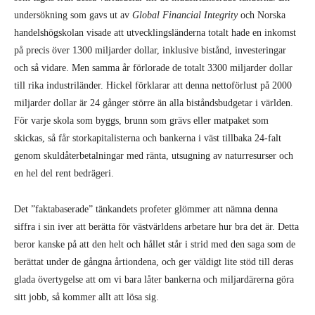
genom skuldåterbetalningar med ränta, utsugning av naturresurser och
en hel del rent bedrägeri.
Det ”faktabaserade” tänkandets profeter glömmer att nämna denna
siffra i sin iver att berätta för västvärldens arbetare hur bra det är. Detta
beror kanske på att den helt och hållet står i strid med den saga som de
berättat under de gångna årtiondena, och ger väldigt lite stöd till deras
glada övertygelse att om vi bara låter bankerna och miljardärerna göra
sitt jobb, så kommer allt att lösa sig.
Det hela kommer dock sannolikt bli värre, inte bättre, de kommande
åren. Utsikterna för utvecklingsländerna på kort till medellång sikt är
inte så goda som vi ofta får höra. I april i år publicerade
The Financial
Times
en artikel där de varnade om att 40 procent av de afrikanska
länderna söder om Sahara håller på att ”halka in i en ny skuldkris”, bara
13 år efter att miljarder dollar i skulder avskrevs år 2005. I Ghana har
räntekostnaderna fördubblats det senaste årtiondet och motsvarar nu
över 20 procent av skatteinkomsterna. Ghana och liknande länder visar