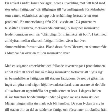
i Mumbai där över en miljon människor lever.
Med en stigande arbetslöshet och fallande investeringar i produktionen,
är det svårt att förstå hur så många människor fortsätter att ”lyfta sig”
ur bysamhällenas fattigdom till stadens fattigdom. Svaret på gåtan har
inget att göra med någon höjd levnadsstandard, utan snarare att det blir
allt svårare att upprätthålla det gamla sättet att leva. I dagens Indien
dukar tusentals bondefamiljer under på grund av sina stora skulder.
Många tvingas sälja sin mark och bli hemlösa. De som lyckas ta sig in
till staden blir en del av städernas fattiga och försvinner mirakulöst från
statistiken över världsfattigdom. De som inte klarar detta drivs allt
oftare till självmord och försvinner då ur statistiken på ett mindre
mirakulöst sätt.
Den växande fattigdomskrisen i städerna är inte på något sätt begränsat
till Indien. Världens största slum finns i Pakistan, Orangi i Karachi, där
över 2 miljoner människor bor (mer än hela Nordirlands befolkning). I
Lagos, Afrikas största stad, bor 65 procent av befolkningen i