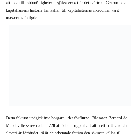
Detta faktum undgick inte borgare i det förflutna. Filosofen Bernard de
Mandeville skrev redan 1728 att ”det är uppenbart att, i ett fritt land där
slaveri är förbjudet, så är de arbetande fattiga den säkraste källan till
rikedom; för bortsett från att de är arméernas och flottornas pålitliga
barnkammare, så skulle det inte finnas några rikedomar utan dem, och
ingen produkt från något land ha något värde”.
Vinsterna som byggt upp Bill Gates miljardförmögenhet kommer i sista
hand från arbetarklassens obetalda arbete: skillnaden mellan värdet på
den vara (vare sig det är en materiell vara eller en tjänst) som arbetaren
skapat och den lön de får i gengäld. Ju större denna skillnad är, desto