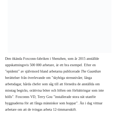
Den ökända Foxconn-fabriken i Shenzhen, som år 2015 anställde
uppskattningsvis 500 000 arbetare, är ett bra exempel. Efter en
”epidemi” av självmord bland arbetarna publicerade
The Guardian
berättelser från överlevande om ”skyhöga stressnivåer, långa
arbetsdagar, hårda chefer som såg till att förnedra de anställda om
misstag begicks, orättvisa böter och löften om förbättringar som inte
hölls”. Foxconns VD, Terry Gou ”installerade stora nät utanför
byggnaderna för att fånga människor som hoppar”. Än i dag vittnar
arbetare om att de tvingas arbeta 12-timmarsskift.
Med en genomsnittslön på ca 390 dollar per månad anses dock
Foxconn-arbetarna ligga en bra bit över extrem fattigdom, och kan till
och med räkna sig som en del av den ”globala medelklassen”. Andra har
inte den turen. Shenzhen har den högsta minimilönen per månad i Kina,
medan arbetare i exempelvis Heilongjiang bara kan förvänta sig drygt
hälften så mycket. Utöver detta uppskattas omkring 200 miljoner
människor leva i slumområden i utkanterna av Kinas växande