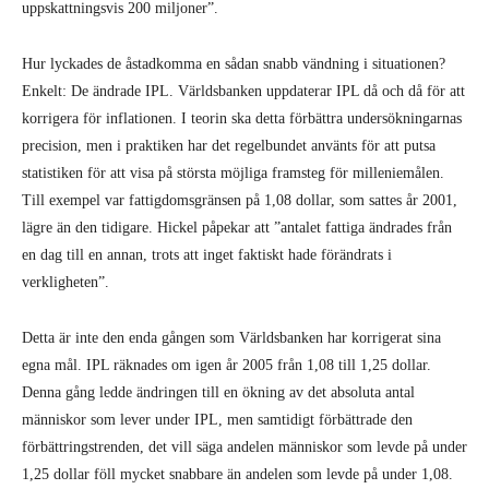
lägre än den tidigare. Hickel påpekar att ”antalet fattiga ändrades från
en dag till en annan, trots att inget faktiskt hade förändrats i
verkligheten”.
Detta är inte den enda gången som Världsbanken har korrigerat sina
egna mål. IPL räknades om igen år 2005 från 1,08 till 1,25 dollar.
Denna gång ledde ändringen till en ökning av det absoluta antal
människor som lever under IPL, men samtidigt förbättrade den
förbättringstrenden, det vill säga andelen människor som levde på under
1,25 dollar föll mycket snabbare än andelen som levde på under 1,08.
Detta är betydelsefullt eftersom Världsbankens mål hade varit att
halvera andelen människor som lever under IPL, inte att minska det
absoluta antalet. År 2013, två år före deras egentliga deadline,
tillkännagav Världsbanken stolt att de redan lyckats nå sitt mål. Kanske
inspirerades de av Stalins paroll om att ”uppnå femårsplanen på fyra
år!”, när det globala etablissemanget och stora medierna basunerade ut
att den 15-åriga planen genomförts på bara 13 år.