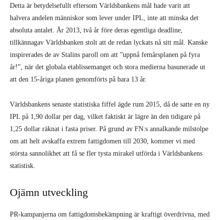
Världsbankens senaste statistiska fiffel ägde rum 2015, då de satte en ny
IPL på 1,90 dollar per dag, vilket faktiskt är lägre än den tidigare på
1,25 dollar räknat i fasta priser. På grund av FN:s annalkande milstolpe
om att helt avskaffa extrem fattigdomen till 2030, kommer vi med
största sannolikhet att få se fler tysta mirakel utförda i Världsbankens
statistisk.
Ojämn utveckling
PR-kampanjerna om fattigdomsbekämpning är kraftigt överdrivna, med
liten grund i verkliga fakta. Men även om antalet människor som påstås
ha ”undkommit” fattigdom är felaktig, hur kan den övergripande
trenden förklaras? IPL må vara absurt låg, och de undersökningar som
används för att beräkna den otillförlitliga, men det har ändå blivit fler
som lever över IPL, även om de i själva verket fortfarande lever i
fattigdom.
Det som driver denna förändring är vågen av urbanisering som svept