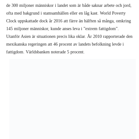
År 2016 rapporterade FN att totalt 815 miljoner människor led av
kronisk undernäring (att man varit undernärd i över ett år) och att den
siffran stiger. Men år 2013 hävdade Världsbanken att bara 767 miljoner
levde i absolut fattigdom och förutsåg att den siffran skulle minska till
2016. Det är verkligen ett mirakulöst system som kan lyfta människor
ur fattigdom utan att de får råd med mat. Som Marx skrev 1859, ”Det
är något som är ruttet ända ned till kärnan i ett samhällssystem som