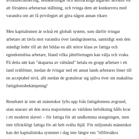
land svältlöner, medan de tvingar ned ett annat lands arbetares löner till
en acceptabel nivå, allt medan de gratulerar sig själva över sin makalösa
fattigdomsbekämpning!
Resultatet är inte att människor lyfts upp från fattigdomens avgrund,
utan snarare att den stora majoriteten av världens befolkning hålls kvar
i ett modernt slaveri – för fattiga för att undkomma utsugningen, men
inte tillräckligt fattiga för att helt svälta ihjäl. För miljontals människor
kan det kapitalistiska systemet i dag inte längre ens ”tillförsäkra
slavarna deras existens inom slaveriets ramar”, som Marx skrev i
Kommunistiska manifestet
. FN uppskattar att 20 miljoner svälter i
Sydsudan, Nigeria, Somalia och Jemen – den värsta svältkrisen sedan
andra världskriget. Samtidigt stiger antalet självmord över hela världen:
en träffsäker recension av kapitalismens framsteg de senaste 30 åren.
Vart än den har spridit sig (vilket idag är över hela jorden), har
kapitalismen fört med sig en snabb ökning av både rikedom och misär.