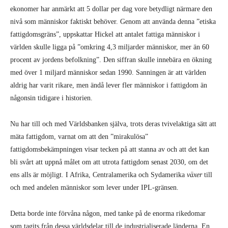
Nu har till och med Världsbanken själva, trots deras tvivelaktiga sätt att
mäta fattigdom, varnat om att den ”mirakulösa”
fattigdomsbekämpningen visar tecken på att stanna av och att det kan
bli svårt att uppnå målet om att utrota fattigdom senast 2030, om det
ens alls är möjligt. I Afrika, Centralamerika och Sydamerika
växer
till
och med andelen människor som lever under IPL-gränsen.
Detta borde inte förvåna någon, med tanke på de enorma rikedomar
som tagits från dessa världsdelar till de industrialiserade länderna. En
undersökning som gavs ut av
Global Financial Integrity
och Norska
handelshögskolan visade att utvecklingsländerna totalt hade en inkomst
på precis över 1300 miljarder dollar, inklusive bistånd, investeringar
och så vidare. Men samma år förlorade de totalt 3300 miljarder dollar
till rika industriländer. Hickel förklarar att denna nettoförlust på 2000
miljarder dollar är 24 gånger större än alla biståndsbudgetar i världen.
För varje skola som byggs, brunn som grävs eller matpaket som
skickas, så får storkapitalisterna och bankerna i väst tillbaka 24-falt