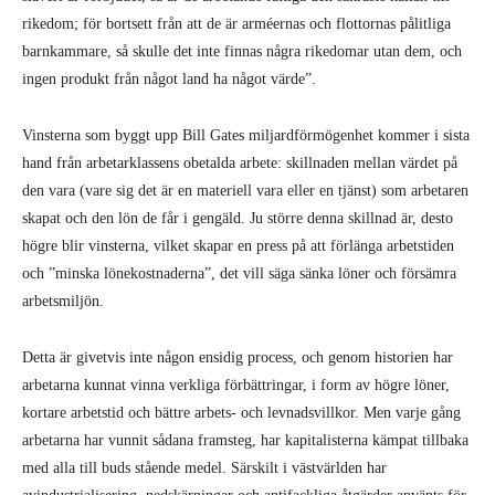
högre blir vinsterna, vilket skapar en press på att förlänga arbetstiden
och ”minska lönekostnaderna”, det vill säga sänka löner och försämra
arbetsmiljön.
Detta är givetvis inte någon ensidig process, och genom historien har
arbetarna kunnat vinna verkliga förbättringar, i form av högre löner,
kortare arbetstid och bättre arbets- och levnadsvillkor. Men varje gång
arbetarna har vunnit sådana framsteg, har kapitalisterna kämpat tillbaka
med alla till buds stående medel. Särskilt i västvärlden har
avindustrialisering, nedskärningar och antifackliga åtgärder använts för
att försämra arbetarnas ställning, och tvinga dem att konkurrera med
varandra om att få privilegiet att göra någon annan rikare.
Men kapitalismen är också ett globalt system, som därför tvingar
arbetare att tävla mot varandra över landsgränserna, samtidigt som den
ständigt leder till att det bildas en allt större klass av fattiga och
egendomslösa arbetare, bland vilka jätteföretagen kan välja och vraka.
På detta sätt kan ”skaparna av välstånd” betala en grupp arbetare i ett