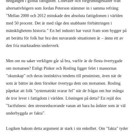
nedgången i global fattigdom. Liberaler och förgrundsgestalter från
alternativhögern som Jordan Peterson stämmer in i samma refräng:
”Mellan 2000 och 2012 minskade den absoluta fattigdomen i världen
med 50 procent. Det är med råge den snabbaste förbättringen i
mänsklighetens historia.” En hel industri har vuxit fram som bygger på
att berätta för folk hur bra den nuvarande situationen är – ännu ett av
den fria marknadens underverk.
Men om nu saker verkligen går så bra, varför är de flesta övertygade
om motsatsen? Enligt Pinker och Rosling ligger felet i massornas
”okunskap” och deras instinktiva tendens till pessimism, även när de
som är bättre än dem försöker övertyga dem om motsatsen. Rosling
påpekar att folk ”systematiskt svarar fel” när de frågas om hur många
de tror lever i fattigdom i världen. Lösningen på detta? En rejäl dos
”factfulness: den stressreducerande vanan att bara ha åsikter som är väl
underbyggda av fakta”.
Logiken bakom detta argument är stark i sin enkelhet. Om ”fakta” tyder