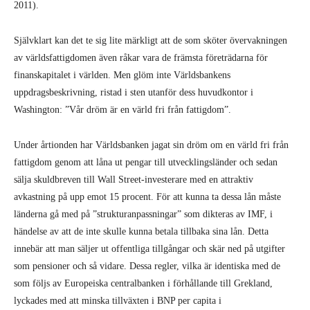
2011).
Självklart kan det te sig lite märkligt att de som sköter övervakningen
av världsfattigdomen även råkar vara de främsta företrädarna för
finanskapitalet i världen. Men glöm inte Världsbankens
uppdragsbeskrivning, ristad i sten utanför dess huvudkontor i
Washington: ”Vår dröm är en värld fri från fattigdom”.
Under årtionden har Världsbanken jagat sin dröm om en värld fri från
fattigdom genom att låna ut pengar till utvecklingsländer och sedan
sälja skuldbreven till Wall Street-investerare med en attraktiv
avkastning på upp emot 15 procent. För att kunna ta dessa lån måste
länderna gå med på ”strukturanpassningar” som dikteras av IMF, i
händelse av att de inte skulle kunna betala tillbaka sina lån. Detta
innebär att man säljer ut offentliga tillgångar och skär ned på utgifter
som pensioner och så vidare. Dessa regler, vilka är identiska med de
som följs av Europeiska centralbanken i förhållande till Grekland,
lyckades med att minska tillväxten i BNP per capita i