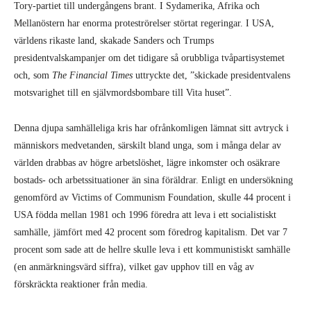
Tory-partiet till undergångens brant. I Sydamerika, Afrika och
Mellanöstern har enorma proteströrelser störtat regeringar. I USA,
världens rikaste land, skakade Sanders och Trumps
presidentvalskampanjer om det tidigare så orubbliga tvåpartisystemet
och, som
The Financial Times
uttryckte det, ”skickade presidentvalens
motsvarighet till en självmordsbombare till Vita huset”.
Denna djupa samhälleliga kris har ofrånkomligen lämnat sitt avtryck i
människors medvetanden, särskilt bland unga, som i många delar av
världen drabbas av högre arbetslöshet, lägre inkomster och osäkrare
bostads- och arbetssituationer än sina föräldrar. Enligt en undersökning
genomförd av Victims of Communism Foundation, skulle 44 procent i
USA födda mellan 1981 och 1996 föredra att leva i ett socialistiskt
samhälle, jämfört med 42 procent som föredrog kapitalism. Det var 7
procent som sade att de hellre skulle leva i ett kommunistiskt samhälle
(en anmärkningsvärd siffra), vilket gav upphov till en våg av
förskräckta reaktioner från media.