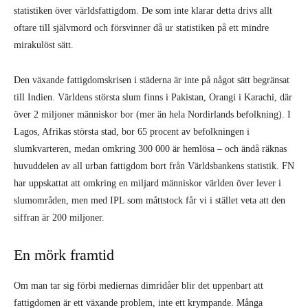
slumkvarteren, medan omkring 300 000 är hemlösa – och ändå räknas
huvuddelen av all urban fattigdom bort från Världsbankens statistik. FN
har uppskattat att omkring en miljard människor världen över lever i
slumområden, men med IPL som måttstock får vi i stället veta att den
siffran är 200 miljoner.
En mörk framtid
Om man tar sig förbi mediernas dimridåer blir det uppenbart att
fattigdomen är ett växande problem, inte ett krympande. Många
ekonomer har anmärkt att 5 dollar per dag vore betydligt närmare den
nivå som människor faktiskt behöver. Genom att använda denna ”etiska
fattigdomsgräns”, uppskattar Hickel att antalet fattiga människor i
världen skulle ligga på ”omkring 4,3 miljarder människor, mer än 60
procent av jordens befolkning”. Den siffran skulle innebära en ökning
med över 1 miljard människor sedan 1990. Sanningen är att världen
aldrig har varit rikare, men ändå lever fler människor i fattigdom än
någonsin tidigare i historien.