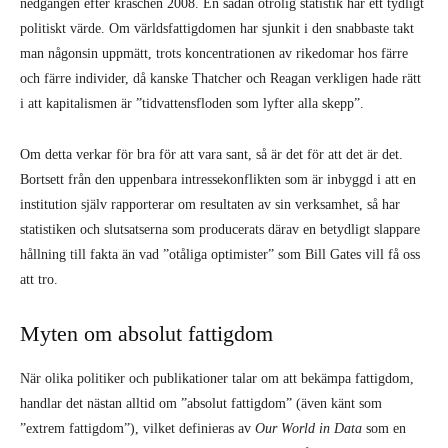
institution själv rapporterar om resultaten av sin verksamhet, så har
statistiken och slutsatserna som producerats därav en betydligt slappare
hållning till fakta än vad ”otåliga optimister” som Bill Gates vill få oss
att tro.
Myten om absolut fattigdom
När olika politiker och publikationer talar om att bekämpa fattigdom,
handlar det nästan alltid om ”absolut fattigdom” (även känt som
”extrem fattigdom”), vilket definieras av
Our World in Data
som en
”bestämd lägsta levnadsstandard” som ”inte bara hålls konstant över tid,
utan även mellan länder” – alltså det absoluta minimum som krävs för
att hålla en människa vid liv. Detta minimum är IPL, som är satt till
1,90 dollar per dag. Problemet är att idén om den absoluta fattigdomen,
en bestämd och konstant fattigdomsnivå, hur vetenskaplig den än må
verka, är fullständigt nonsens.
I sitt försvar för kapitalismens och upplysningens ideal, beskriver