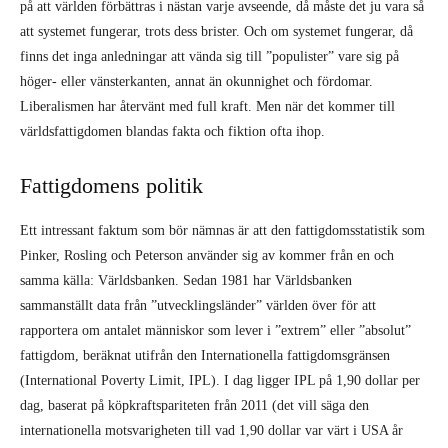
på att världen förbättras i nästan varje avseende, då måste det ju vara så
att systemet fungerar, trots dess brister. Och om systemet fungerar, då
finns det inga anledningar att vända sig till ”populister” vare sig på
höger- eller vänsterkanten, annat än okunnighet och fördomar.
Liberalismen har återvänt med full kraft. Men när det kommer till
världsfattigdomen blandas fakta och fiktion ofta ihop.
Fattigdomens politik
Ett intressant faktum som bör nämnas är att den fattigdomsstatistik som
Pinker, Rosling och Peterson använder sig av kommer från en och
samma källa: Världsbanken. Sedan 1981 har Världsbanken
sammanställt data från ”utvecklingsländer” världen över för att
rapportera om antalet människor som lever i ”extrem” eller ”absolut”
fattigdom, beräknat utifrån den Internationella fattigdomsgränsen
(International Poverty Limit, IPL). I dag ligger IPL på 1,90 dollar per
dag, baserat på köpkraftspariteten från 2011 (det vill säga den
internationella motsvarigheten till vad 1,90 dollar var värt i USA år