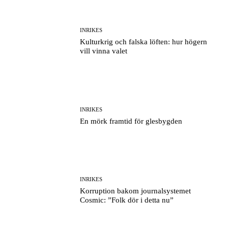
INRIKES
Kulturkrig och falska löften: hur högern
vill vinna valet
INRIKES
En mörk framtid för glesbygden
INRIKES
Korruption bakom journalsystemet
Cosmic: ”Folk dör i detta nu”