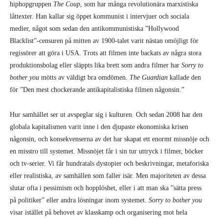
hiphopgruppen
The Coup
, som har många revolutionära marxistiska
låttexter. Han kallar sig öppet kommunist i intervjuer och sociala
medier, något som sedan den antikommunistiska ”Hollywood
Blacklist”-censuren på mitten av 1900-talet varit nästan omöjligt för
regissörer att göra i USA. Trots att filmen inte backats av några stora
produktionsbolag eller släppts lika brett som andra filmer har
Sorry to
bother you
mötts av väldigt bra omdömen.
The Guardian
kallade den
för ”Den mest chockerande antikapitalistiska filmen någonsin.”
Hur samhället ser ut avspeglar sig i kulturen. Och sedan 2008 har den
globala kapitalismen varit inne i den djupaste ekonomiska krisen
någonsin, och konsekvenserna av det har skapat ett enormt missnöje och
en misstro till systemet. Missnöjet får i sin tur uttryck i filmer, böcker
och tv-serier. Vi får hundratals dystopier och beskrivningar, metaforiska
eller realistiska, av samhällen som faller isär. Men majoriteten av dessa
slutar ofta i pessimism och hopplöshet, eller i att man ska ”sätta press
på politiker” eller andra lösningar inom systemet.
Sorry to bother you
visar istället på behovet av klasskamp och organisering mot hela