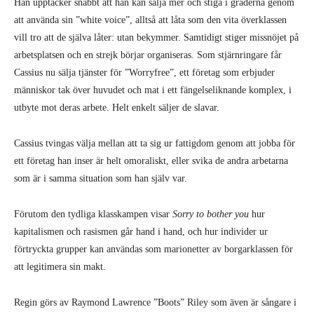
Han upptäcker snabbt att han kan sälja mer och stiga i graderna genom
att använda sin ”white voice”, alltså att låta som den vita överklassen
vill tro att de själva låter: utan bekymmer. Samtidigt stiger missnöjet på
arbetsplatsen och en strejk börjar organiseras. Som stjärnringare får
Cassius nu sälja tjänster för ”Worryfree”, ett företag som erbjuder
människor tak över huvudet och mat i ett fängelseliknande komplex, i
utbyte mot deras arbete. Helt enkelt säljer de slavar.
Cassius tvingas välja mellan att ta sig ur fattigdom genom att jobba för
ett företag han inser är helt omoraliskt, eller svika de andra arbetarna
som är i samma situation som han själv var.
Förutom den tydliga klasskampen visar
Sorry to bother you
hur
kapitalismen och rasismen går hand i hand, och hur individer ur
förtryckta grupper kan användas som marionetter av borgarklassen för
att legitimera sin makt.
Regin görs av Raymond Lawrence ”Boots” Riley som även är sångare i