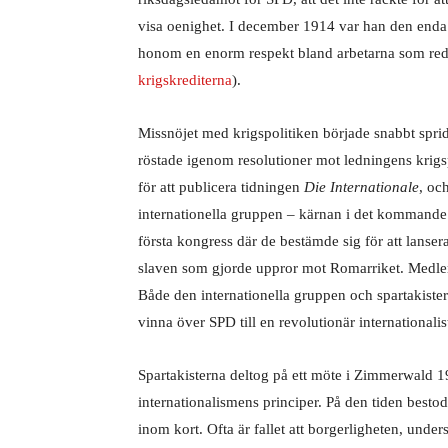
visa oenighet. I december 1914 var han den enda 
honom en enorm respekt bland arbetarna som reda
krigskrediterna
).
Missnöjet med krigspolitiken började snabbt spri
röstade igenom resolutioner mot ledningens kri
för att publicera tidningen
Die Internationale
, oc
internationella gruppen – kärnan i det kommande
första kongress där de bestämde sig för att lanse
slaven som gjorde uppror mot Romarriket. Medle
Både den internationella gruppen och spartakiste
vinna över SPD till en revolutionär
internationalis
Spartakisterna deltog på ett möte i Zimmerwald 19
internationalismens principer. På den tiden besto
inom kort. Ofta är fallet att borgerligheten, unde