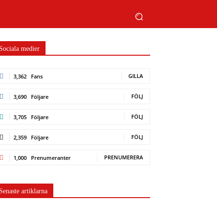
Sociala medier
GILLA
3,362
Fans
FÖLJ
3,690
Följare
FÖLJ
3,705
Följare
FÖLJ
2,359
Följare
PRENUMERERA
1,000
Prenumeranter
Senaste artiklarna