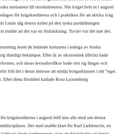
raka motsatsen till resolutionerna. När kriget bröt ut i augusti
agen för krigskrediterna och i praktiken för att skicka iväg
. När Lenin såg denna nyhet på den tyska partitidningen
t trodde att det var en förfalskning. Tyvärr var det
inte det.
ds urartning inom de ledande kretsarna i många av Andra
rg ihärdigt bekämpat. Efter år av ekonomisk tillväxt hade
eformer, och deras levnadsvillkor hade rört sig längre och
ör föll det i deras intresse att stödja borgarklassen i sitt ”eget
sen. Efter detta förräderi kallade Rosa Luxemburg
för krigskrediterna i augusti höll inte alla med om denna
partidisciplinen. Det stod snabbt klart för Karl Liebknecht, en
t kritisera inom partigruppen, utan att det krävdes att öppet