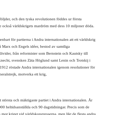
följder, och den tyska revolutionen föddes ur första
de också världskrigets mardröm med dess 10
miljoner döda.
enbart för partierna i Andra internationalen att ett världskrig
å Marx och Engels idéer, bestod av samtliga
ivider, från reformister som Bernstein och Kautsky till
necht, svensken Zäta Höglund samt Lenin och Trotskij i
1912 röstade Andra internationalen igenom resolutioner för
neralstrejk, motverka ett krig,
 största och mäktigaste partiet i Andra internationalen. År
 heltidsanställda och 90 dagstidningar. Precis som de
a mot kriget vid världskongresserna, men likt de flesta andra