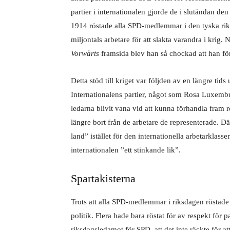
partier i internationalen gjorde de i slutändan den 
1914 röstade alla SPD-medlemmar i den tyska riksd
miljontals arbetare för att slakta varandra i krig
Vorwärts
framsida blev han så chockad att han förs
Detta stöd till kriget var följden av en längre ti
Internationalens partier, något som Rosa Luxembu
ledarna blivit vana vid att kunna förhandla fram r
längre bort från de arbetare de representerade. Därf
land” istället för den internationella arbetarklas
internationalen ”ett
stinkande lik”.
Spartakisterna
Trots att alla SPD-medlemmar i riksdagen röstade 
politik. Flera hade bara röstat för av respekt för 
riksdagsledamot för SPD, att det inte räckte för at