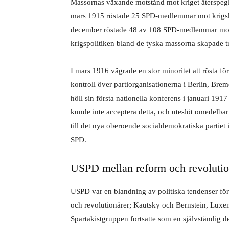
Massornas växande motstånd mot kriget återspeg
mars 1915 röstade 25 SPD-medlemmar mot krigskred
december röstade 48 av 108 SPD-medlemmar mot 
krigspolitiken bland de tyska massorna skapade 
I mars 1916 vägrade en stor minoritet att rösta fö
kontroll över partiorganisationerna i Berlin, Bre
höll sin första nationella konferens i januari 19
kunde inte acceptera detta, och uteslöt omedelb
till det nya oberoende socialdemokratiska partie
SPD.
USPD mellan reform och revoluti
USPD var en blandning av politiska tendenser före
och revolutionärer; Kautsky och Bernstein, Luxe
Spartakistgruppen fortsatte som en självständig de