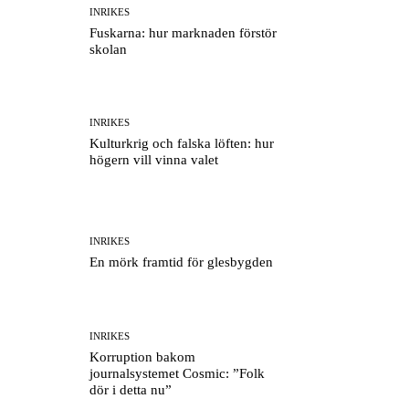
INRIKES
Fuskarna: hur marknaden förstör
skolan
INRIKES
Kulturkrig och falska löften: hur
högern vill vinna valet
INRIKES
En mörk framtid för glesbygden
INRIKES
Korruption bakom
journalsystemet Cosmic: ”Folk
dör i detta nu”