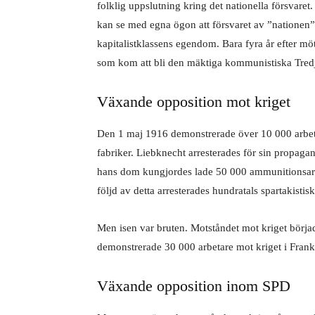
folklig uppslutning kring det nationella försvaret.
kan se med egna ögon att försvaret av ”nationen” 
kapitalistklassens egendom. Bara fyra år efter m
som kom att bli den mäktiga kommunistiska Tredj
Växande opposition mot kriget
Den 1 maj 1916 demonstrerade över 10 000 arbetar
fabriker. Liebknecht arresterades för sin propaga
hans dom kungjordes lade 50 000 ammunitionsarbet
följd av detta arresterades hundratals spartakisti
Men isen var bruten. Motståndet mot kriget började
demonstrerade 30 000 arbetare mot kriget i Frank
Växande opposition inom SPD