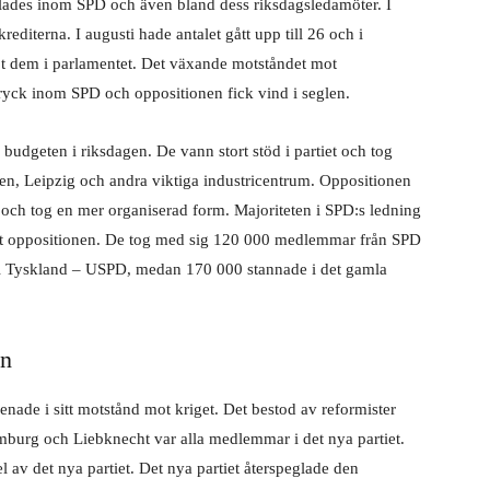
lades inom SPD och även bland dess riksdagsledamöter. I
iterna. I augusti hade antalet gått upp till 26 och i
dem i parlamentet. Det växande motståndet mot
tryck inom SPD och oppositionen fick vind
i seglen.
r budgeten i riksdagen. De vann stort stöd i partiet och tog
men, Leipzig och andra viktiga industricentrum. Oppositionen
17 och tog en mer organiserad form. Majoriteten i SPD:s ledning
art oppositionen. De tog med sig 120 000 medlemmar från SPD
t i Tyskland – USPD, medan 170 000 stannade i det
gamla
on
nade i sitt motstånd mot kriget. Det bestod av reformister
mburg och Liebknecht var alla medlemmar i det nya partiet.
l av det nya partiet. Det nya partiet återspeglade den