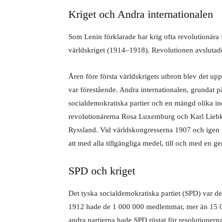
Kriget och Andra internationalen
Som Lenin förklarade har krig ofta revolutionära 
världskriget (1914–1918). Revolutionen avsluta
Åren före första världskrigets utbrott blev det upp
var förestående. Andra internationalen, grundat p
socialdemokratiska partier och en mängd olika ind
revolutionärerna Rosa Luxemburg och Karl Liebk
Ryssland. Vid världskongresserna 1907 och igen 
att med alla tillgängliga medel, till och med en ge
SPD och kriget
Det tyska socialdemokratiska partiet (SPD) var det
1912 hade de 1 000 000 medlemmar, mer än 15 000
andra partierna hade SPD röstat för resolutionern