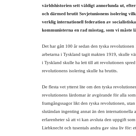
världshistorien sett väldigt annorlunda ut, eft
och därmed brutit Sovjetunionens isolering vilke
verklig internationell federation av socialisti
kommunisterna en rad misstag, som vi måste lä
D
et har gått 100 år sedan den tyska revolutionen
arbetarna i Tyskland tagit makten 1919, skulle vär
i Tyskland skulle ha lett till att revolutionen spr
revolutionens isolering skulle
ha brutits.
De flesta vet ytterst lite om den tyska revolutione
revolutionens lärdomar är avgörande för alla som v
framgångssagor likt den ryska revolutionen, utan v
slutändan ingenting annat än den internationella 
erfarenheter så att vi kan avsluta den uppgift s
Liebknecht och tusentals andra gav sina liv för: e