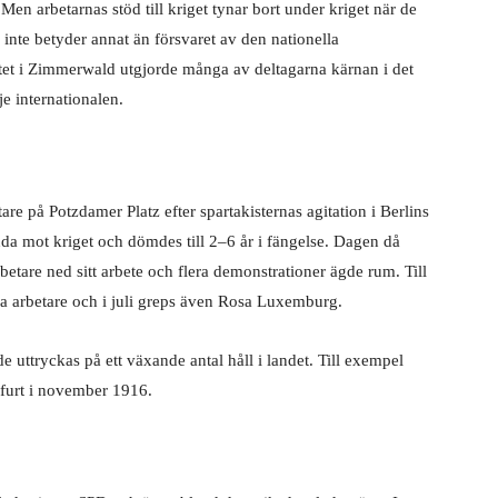
 Men arbetarnas stöd till kriget tynar bort under kriget när de
inte betyder annat än försvaret av den nationella
ötet i Zimmerwald utgjorde många av deltagarna kärnan i det
e internationalen.
e på Potzdamer Platz efter spartakisternas agitation i Berlins
nda mot kriget och dömdes till 2–6 år i fängelse. Dagen då
are ned sitt arbete och flera demonstrationer ägde rum. Till
ska arbetare och i juli greps även Rosa Luxemburg.
 uttryckas på ett växande antal håll i landet. Till exempel
furt i
november 1916.