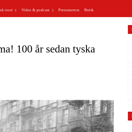
sk teori
Video & podcast
Prenumerera
Butik
ma! 100 år sedan tyska