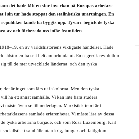
ersom det hade fått en stor inverkan på Europas arbetare
t i sin tur hade stoppat den stalinistiska urartningen. En
ska republiker kunde ha byggts upp. Tyvärr begick de tyska
ra av och förbereda oss inför framtiden.
 1918–19, en av världshistoriens viktigaste händelser. Hade
ldshistorien ha sett helt annorlunda ut. En segerrik revolution
ed sig till de mer utvecklade länderna, och den ryska
n; det är inget som lärs ut i skolorna. Men den tyska
ill ha ett annat samhälle. Vi kan inte bara studera
i måste även se till nederlagen. Marxistisk teori är i
arbetarklassens samlade erfarenheter. Vi måste lära av dessa
om de tyska arbetarna började, och som Rosa Luxemburg, Karl
tt socialistiskt samhälle utan krig, hunger och fattigdom.