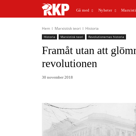
Gå med
Nyheter
Marxisti
Hem
Marxistisk teori
Historia
Historia
Marxistisk teori
Revolutionernas historia
Framåt utan att glöm
revolutionen
30 november 2018