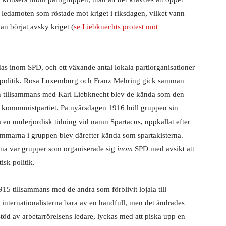
ledamoten som röstade mot kriget i riksdagen, vilket vann
n börjat avsky kriget (
se Liebknechts protest mot
das inom SPD, och ett växande antal lokala partiorganisationer
gspolitik. Rosa Luxemburg och Franz Mehring gick samman
h tillsammans med Karl Liebknecht blev de kända som den
 kommunistpartiet. På nyårsdagen 1916 höll gruppen sin
ra en underjordisk tidning vid namn
Spartacus
, uppkallat efter
mmarna i gruppen blev därefter kända som spartakisterna.
rna var grupper som organiserade sig
inom
SPD med avsikt att
tisk politik.
15 tillsammans med de andra som förblivit lojala till
d internationalisterna bara av en handfull, men det ändrades
rstöd av arbetarrörelsens ledare, lyckas med att piska upp en